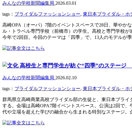
みんなの学校新聞編集局
2026.03.01
tags：
ブライダルファッションショー
,
東日本ブライダル・ホ
高崎OPA（オーパ）7階のイベントスペースで28日、華や
ル・トラベル専門学校（前橋市）の学生。高校と専門学校が
今年で2回目。今回のテーマは「四季」で、13人のモデルが季
高校生と専門学生が紡ぐ“四季”のステージ
みんなの学校新聞編集局
2026.02.10
tags：
ブライダルファッションショー
,
東日本ブライダル・ホ
群馬県立高崎商業高校ブライダル部の生徒と、東日本ブライ
する。会場は高崎OPA7階イベントスペース。公演は2回で
代や立場を超えた学びの融合から生まれる特別なステージ。企