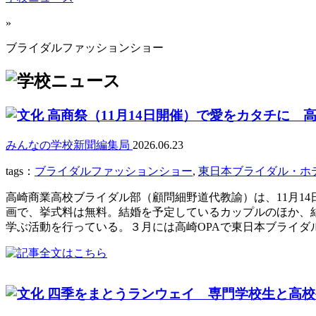
»
ブライダルファッションショー
高商祭（11月14日開催）で愛をカタチに
みんなの学校新聞編集局
2026.06.23
tags：
ブライダルファッションショー
,
東日本ブライダル・ホ
高崎商業高校ブライダル部（顧問細野道代教諭）は、11月1
画で、挙式料は無料。結婚を予定しているカップルのほか、
学ぶ活動を行っている。３月には高崎OPAで東日本ブライダル
四季をまとうランウェイ 専門学校生と高校生