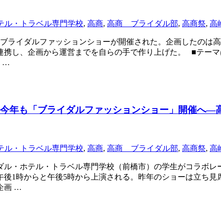
テル・トラベル専門学校
,
高商
,
高商 ブライダル部
,
高商祭
,
高
かなブライダルファッションショーが開催された。企画したのは
連携し、企画から運営までを自らの手で作り上げた。 ■テーマ
 …
 今年も「ブライダルファッションショー」開催へ―高
テル・トラベル専門学校
,
高商
,
高商 ブライダル部
,
高商祭
,
高
ダル・ホテル・トラベル専門学校（前橋市）の学生がコラボレ
、午後1時からと午後5時から上演される。昨年のショーは立ち
画 …