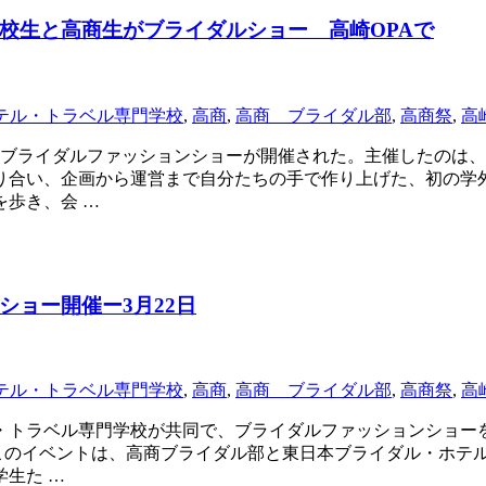
校生と高商生がブライダルショー 高崎OPAで
テル・トラベル専門学校
,
高商
,
高商 ブライダル部
,
高商祭
,
高
かなブライダルファッションショーが開催された。主催したのは
り合い、企画から運営まで自分たちの手で作り上げた、初の学
歩き、会 …
ョー開催ー3月22日
テル・トラベル専門学校
,
高商
,
高商 ブライダル部
,
高商祭
,
高
トラベル専門学校が共同で、ブライダルファッションショーを
 このイベントは、高商ブライダル部と東日本ブライダル・ホテ
生た …