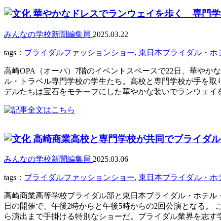
華やかなドレスでランウェイを歩く 専門学
みんなの学校新聞編集局
2025.03.22
tags：
ブライダルファッションショー
,
東日本ブライダル・ホ
高崎OPA（オーパ）7階のイベントスペースで22日、華や
ル・トラベル専門学校の学生たち。高校と専門学校が手を取
デルたちは宝石をモチーフにした華やかな装いでランウェイを
高崎商業高校と専門学校が共同でブライダルシ
みんなの学校新聞編集局
2025.03.06
tags：
ブライダルファッションショー
,
東日本ブライダル・ホ
高崎商業高等学校ブライダル部と東日本ブライダル・ホテル・
日の開催で、午後2時からと午後5時からの2回公演となる。
ら演出まで手掛ける特別なショーだ。ブライダル業界を志す学