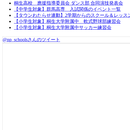
桐生高校 應援指導委員会 ダンス部 合同演技発表会
【中学生対象】群馬高専 入試関係のイベント一覧
【タウンわたらせ連動】2学期からのスクール＆レッス
【小学生対象】桐生大学附属中 軟式野球部練習会
【小学生対象】桐生大学附属中サッカー練習会
@np_schoolsさんのツイート