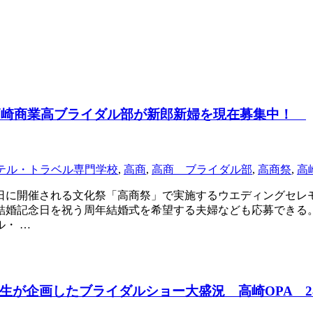
 高崎商業高ブライダル部が新郎新婦を現在募集中！
テル・トラベル専門学校
,
高商
,
高商 ブライダル部
,
高商祭
,
高
4日に開催される文化祭「高商祭」で実施するウエディングセレ
結婚記念日を祝う周年結婚式を希望する夫婦なども応募できる
・ …
が企画したブライダルショー大盛況 高崎OPA 2