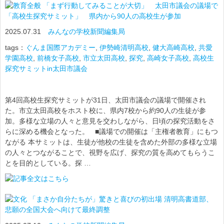
「まず行動してみることが大切」 太田市議会の議場で
「高校生探究サミット」 県内から90人の高校生が参加
2025.07.31
みんなの学校新聞編集局
tags：
ぐんま国際アカデミー
,
伊勢崎清明高校
,
健大高崎高校
,
共愛
学園高校
,
前橋女子高校
,
市立太田高校
,
探究
,
高崎女子高校
,
高校生
探究サミットin太田市議会
第4回高校生探究サミットが31日、太田市議会の議場で開催され
た。市立太田高校をホスト校に、県内7校から約90人の生徒が参
加。多様な立場の人々と意見を交わしながら、日頃の探究活動をさ
らに深める機会となった。 ■議場での開催は「主権者教育」にもつ
ながる 本サミットは、生徒が他校の生徒を含めた外部の多様な立場
の人々とつながることで、視野を広げ、探究の質を高めてもらうこ
とを目的としている。探 …
「まさか自分たちが」驚きと喜びの初出場 清明高書道部、
悲願の全国大会へ向けて最終調整