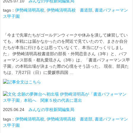
2025.07.10
みんなの学校新聞編集局
tags：
伊勢崎清明高校
,
伊勢崎清明高校 書道部
,
書道パフォーマン
ス甲子園
「今まで先輩たちがゴールデンウィークや休みを潰して練習してい
ても、本戦には届かなかったのを間近で見ていたので、まさか自分
たちが本当に行けるとは思っていなくて、本当にびっくりしまし
た」 伊勢崎清明高校書道部の部長・外間恋音さん（3年）と、パフ
ォーマンス部長・都丸愛琉さん（3年）は、「書道パフォーマンス甲
子園」の本戦出場が決まった際の心境をそう語った。 現在、部員た
ちは、7月27日（日）に愛媛県四国 …
念願の夢舞台へ初出場 伊勢崎清明高が「書道パフォーマン
ス甲子園」本戦へ 関東５校の代表に選出
2025.06.24
みんなの学校新聞編集局
tags：
伊勢崎清明高校
,
伊勢崎清明高校 書道部
,
書道パフォーマン
ス甲子園