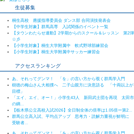
生徒募集
桐生高校 應援指導委員会 ダンス部 合同演技発表会
【中学生対象】群馬高専 入試関係のイベント一覧
【タウンわたらせ連動】2学期からのスクール＆レッスン 第2弾
☆彡
【小学生対象】桐生大学附属中 軟式野球部練習会
【小学生対象】桐生大学附属中サッカー練習会
アクセスランキング
あ、それってグンマ！ 「を」の言い方から覗く群馬学入門
樹徳の梅山さん大相撲へ 二子山親方に決意語る 「十両以上が
目標」
「エイ、エイ、オー！」小学生43人 新田武士団を再現 太田市
の鏑...
【栃木県公立高校入試2026】全日制全体の倍率は1.05倍ー第2...
群馬公立高入試、平均点アップ 思考力・読解力重視が鮮明に
受験者...
あ、それってグンマ！ 「を」の言い方から覗く群馬学入門