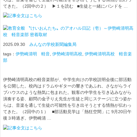
てきた。（2回中の２） ▶１を読む ■生徒と一緒にバンドを …
〝けいおんたち〟のアオハル日記（壱）～伊勢崎清明高
校 軽音楽部 密着取材
2025.09.30
みんなの学校新聞編集局
tags：
伊勢崎清明 軽音
,
伊勢崎清明高校
,
伊勢崎清明高校 軽音楽
部
伊勢崎清明高校の軽音楽部が、中学生向けの学校説明会後に部活動
を公開した。校内はドラムやギターの響きであふれ、さながらライ
ブハウスのような熱気に包まれた。観客の中学生を引き込みながら
演奏する姿、顧問の金子りえ先生が生徒と同じステージに立つ姿か
らは、音楽を通して生徒の可能性を引き出そうとする情熱が伝わっ
てきた。（2回中の１） ■部活動見学は「熱狂空間」に 9月20日午
後３時過ぎ。伊勢崎清 …