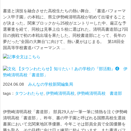
書道と演技を融合させた高校生たちの熱い舞台、「書道パフォーマ
ンス甲子園」の本戦に、県立伊勢崎清明高校が初めて出場すること
が決まった。関東ブロックから25校がエントリーした中、厳正な予
選審査を経て、同校は見事上位５校に選ばれた。清明高書道部は7回
目の挑戦で初の本戦出場を果たした。同校書道部にとって、長年の
夢だった“全国の大舞台”に向けて、熱い夏がはじまる。 第18回全
国高等学校書道パフォーマンス …
【タウンわたらせ】知りたい！あの学校の『部活動』❹ 伊
勢崎清明高校「書道部」
2024.06.08
みんなの学校新聞編集局
tags：
タウンわたらせ
,
伊勢崎清明高校
,
伊勢崎清明高校 書道部
伊勢崎清明高校「書道部」 部員29人が一筆一筆に情熱を注ぐ伊勢崎
清明高校「書道部」。昨年、書の甲子園と呼ばれる国際高校生選抜
書展において北関東地区準優勝。今年こそは部員全員で全国優勝を
勝ち取る、その目標に向け日々練習に励んでいます。また書道パフ