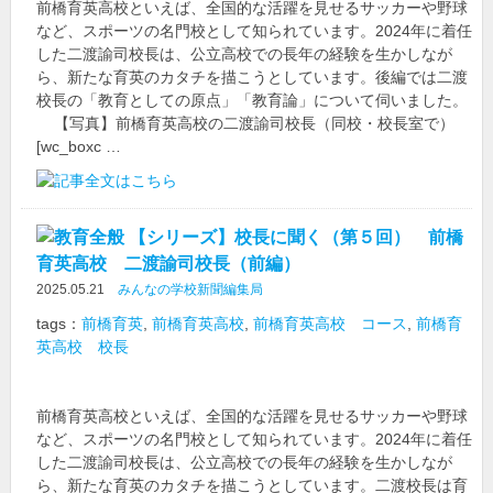
前橋育英高校といえば、全国的な活躍を見せるサッカーや野球
など、スポーツの名門校として知られています。2024年に着任
した二渡諭司校長は、公立高校での長年の経験を生かしなが
ら、新たな育英のカタチを描こうとしています。後編では二渡
校長の「教育としての原点」「教育論」について伺いました。
【写真】前橋育英高校の二渡諭司校長（同校・校長室で）
[wc_boxc …
【シリーズ】校長に聞く（第５回） 前橋
育英高校 二渡諭司校長（前編）
2025.05.21
みんなの学校新聞編集局
tags：
前橋育英
,
前橋育英高校
,
前橋育英高校 コース
,
前橋育
英高校 校長
前橋育英高校といえば、全国的な活躍を見せるサッカーや野球
など、スポーツの名門校として知られています。2024年に着任
した二渡諭司校長は、公立高校での長年の経験を生かしなが
ら、新たな育英のカタチを描こうとしています。二渡校長は育