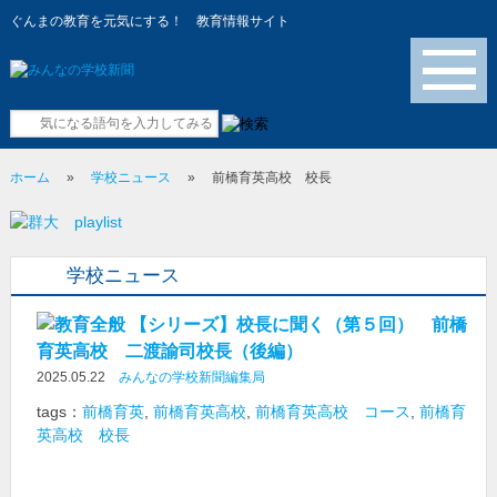
ぐんまの教育を元気にする！ 教育情報サイト
メニュー
ホーム
»
学校ニュース
»
前橋育英高校 校長
学校ニュース
【シリーズ】校長に聞く（第５回） 前橋
育英高校 二渡諭司校長（後編）
2025.05.22
みんなの学校新聞編集局
tags：
前橋育英
,
前橋育英高校
,
前橋育英高校 コース
,
前橋育
英高校 校長