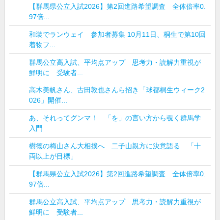
【群馬県公立入試2026】第2回進路希望調査 全体倍率0.
97倍...
和装でランウェイ 参加者募集 10月11日、桐生で第10回
着物フ...
群馬公立高入試、平均点アップ 思考力・読解力重視が
鮮明に 受験者...
高木美帆さん、古田敦也さんら招き「球都桐生ウィーク2
026」開催...
あ、それってグンマ！ 「を」の言い方から覗く群馬学
入門
樹徳の梅山さん大相撲へ 二子山親方に決意語る 「十
両以上が目標」
【群馬県公立入試2026】第2回進路希望調査 全体倍率0.
97倍...
群馬公立高入試、平均点アップ 思考力・読解力重視が
鮮明に 受験者...