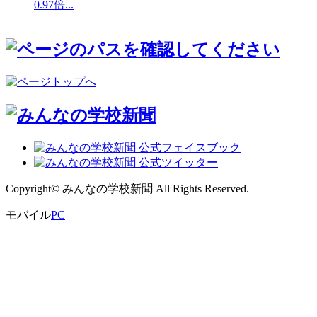
0.97倍...
が鮮明に 受験者...
が鮮明に 受験者...
Copyright© みんなの学校新聞 All Rights Reserved.
モバイル
PC