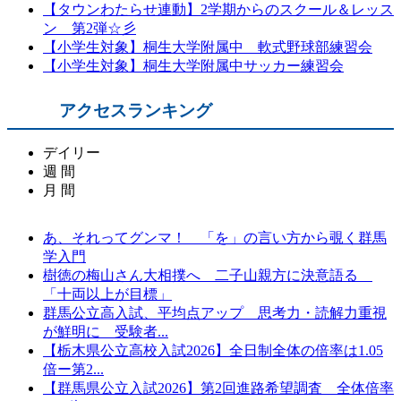
【タウンわたらせ連動】2学期からのスクール＆レッス
ン 第2弾☆彡
【小学生対象】桐生大学附属中 軟式野球部練習会
【小学生対象】桐生大学附属中サッカー練習会
アクセスランキング
デイリー
週 間
月 間
あ、それってグンマ！ 「を」の言い方から覗く群馬
あ、それってグンマ！ 「を」の言い方から覗く群馬
高木美帆さん、古田敦也さんら招き「球都桐生ウィー
学入門
学入門
ク2026」開催...
樹徳の梅山さん大相撲へ 二子山親方に決意語る
樹徳の梅山さん大相撲へ 二子山親方に決意語る
あ、それってグンマ！ 「を」の言い方から覗く群馬
「十両以上が目標」
「十両以上が目標」
学入門
群馬公立高入試、平均点アップ 思考力・読解力重視
【群馬県公立入試2026】第2回進路希望調査 全体倍率
樹徳の梅山さん大相撲へ 二子山親方に決意語る
が鮮明に 受験者...
0.97倍...
「十両以上が目標」
【栃木県公立高校入試2026】全日制全体の倍率は1.05
和装でランウェイ 参加者募集 10月11日、桐生で第10
【群馬県公立入試2026】第2回進路希望調査 全体倍率
倍ー第2...
回着物フ...
0.97倍...
【群馬県公立入試2026】第2回進路希望調査 全体倍率
群馬公立高入試、平均点アップ 思考力・読解力重視
群馬公立高入試、平均点アップ 思考力・読解力重視