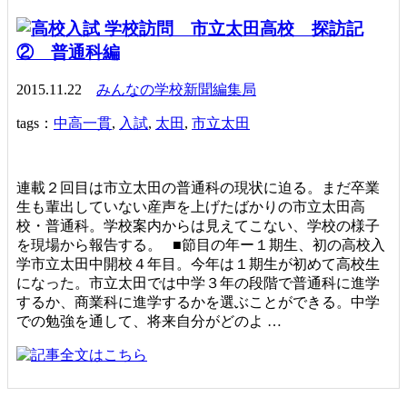
学校訪問 市立太田高校 探訪記
② 普通科編
2015.11.22
みんなの学校新聞編集局
tags：
中高一貫
,
入試
,
太田
,
市立太田
連載２回目は市立太田の普通科の現状に迫る。まだ卒業
生も輩出していない産声を上げたばかりの市立太田高
校・普通科。学校案内からは見えてこない、学校の様子
を現場から報告する。 ■節目の年ー１期生、初の高校入
学市立太田中開校４年目。今年は１期生が初めて高校生
になった。市立太田では中学３年の段階で普通科に進学
するか、商業科に進学するかを選ぶことができる。中学
での勉強を通して、将来自分がどのよ …