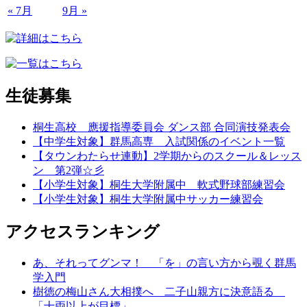
« 7月
9月 »
生徒募集
桐生高校 應援指導委員会 ダンス部 合同演技発表会
【中学生対象】群馬高専 入試関係のイベント一覧
【タウンわたらせ連動】2学期からのスクール＆レッス
ン 第2弾☆彡
【小学生対象】桐生大学附属中 軟式野球部練習会
【小学生対象】桐生大学附属中サッカー練習会
アクセスランキング
あ、それってグンマ！ 「を」の言い方から覗く群馬
学入門
樹徳の梅山さん大相撲へ 二子山親方に決意語る
「十両以上が目標」