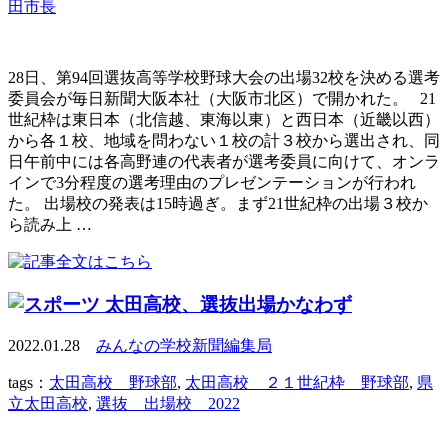
田市長
28日、第94回選抜高等学校野球大会の出場32校を決める選考
委員会が毎日新聞大阪本社（大阪市北区）で開かれた。 21
世紀枠は東日本（北信越、東海以東）と西日本（近畿以西）
から各１校、地域を問わない１校の計３校から選出され、同
日午前中には各高野連の代表者が選考委員に向けて、オンラ
インで3分程度の選考理由のプレゼンテーションが行われ
た。 出場校の発表は15時過ぎ。まず21世紀枠の出場３校か
ら読み上 …
太田高校、選抜出場かなわず
2022.01.28
みんなの学校新聞編集局
tags：
太田高校 野球部
,
太田高校 ２１世紀枠 野球部
,
県
立太田高校
,
選抜 出場校 2022