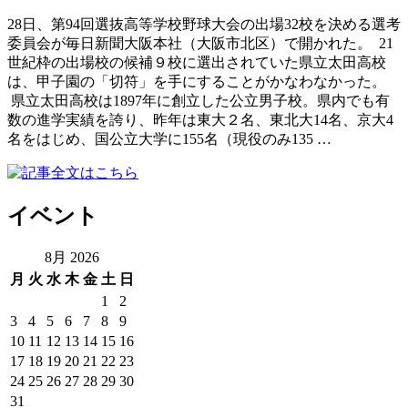
28日、第94回選抜高等学校野球大会の出場32校を決める選考
委員会が毎日新聞大阪本社（大阪市北区）で開かれた。 21
世紀枠の出場校の候補９校に選出されていた県立太田高校
は、甲子園の「切符」を手にすることがかなわなかった。
県立太田高校は1897年に創立した公立男子校。県内でも有
数の進学実績を誇り、昨年は東大２名、東北大14名、京大4
名をはじめ、国公立大学に155名（現役のみ135 …
イベント
8月 2026
月
火
水
木
金
土
日
1
2
3
4
5
6
7
8
9
10
11
12
13
14
15
16
17
18
19
20
21
22
23
24
25
26
27
28
29
30
31