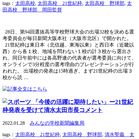
tags：
太田高校
,
太田高校 21世紀枠
,
太田高校 野球部
,
太
田高校 野球部 岡田監督
28日、第94回選抜高等学校野球大会の出場32校を決める選
考委員会が毎日新聞大阪本社（大阪市北区）で開かれた。
21世紀枠は東日本（北信越、東海以東）と西日本（近畿以
西）から各１校、地域を問わない１校の計３校から選出さ
れ、同日午前中には各高野連の代表者が選考委員に向けて、
オンラインで3分程度の選考理由のプレゼンテーションが行
われた。 出場校の発表は15時過ぎ。まず21世紀枠の出場３
校から読 …
「今後の活躍に期待したい」ー21世紀
枠発表を受けて清水太田市長コメント
2022.01.28
みんなの学校新聞編集局
tags：
太田高校 21世紀枠
,
太田高校 野球部
,
清水聖義 太