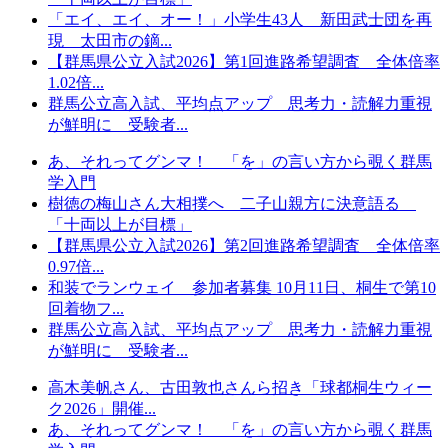
「エイ、エイ、オー！」小学生43人 新田武士団を再
現 太田市の鏑...
【群馬県公立入試2026】第1回進路希望調査 全体倍率
1.02倍...
群馬公立高入試、平均点アップ 思考力・読解力重視
が鮮明に 受験者...
あ、それってグンマ！ 「を」の言い方から覗く群馬
学入門
樹徳の梅山さん大相撲へ 二子山親方に決意語る
「十両以上が目標」
【群馬県公立入試2026】第2回進路希望調査 全体倍率
0.97倍...
和装でランウェイ 参加者募集 10月11日、桐生で第10
回着物フ...
群馬公立高入試、平均点アップ 思考力・読解力重視
が鮮明に 受験者...
高木美帆さん、古田敦也さんら招き「球都桐生ウィー
ク2026」開催...
あ、それってグンマ！ 「を」の言い方から覗く群馬