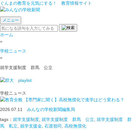
ぐんまの教育を元気にする！ 教育情報サイト
メニュー
ホーム
»
学校ニュース
»
就学支援制度 群馬 公立
学校ニュース
【専門家に聞く】高校無償化で進学はどう変わる？
2026.07.11
みんなの学校新聞編集局
tags：
就学支援制度
,
就学支援制度 群馬 公立
,
就学支援制度 群
馬 私立
,
就学支援金
,
石渡嶺司
,
高校無償化