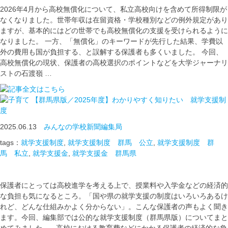
2026年4月から高校無償化について、私立高校向けを含めて所得制限が
なくなりました。世帯年収は在留資格・学校種別などの例外規定があり
ますが、基本的にはどの世帯でも高校無償化の支援を受けられるように
なりました。 一方、「無償化」のキーワードが先行した結果、学費以
外の費用も国が負担する、と誤解する保護者も多くいました。 今回、
高校無償化の現状、保護者の高校選択のポイントなどを大学ジャーナリ
ストの石渡嶺 …
【群馬県版／2025年度】わかりやすく知りたい 就学支援制
度
2025.06.13
みんなの学校新聞編集局
tags：
就学支援制度
,
就学支援制度 群馬 公立
,
就学支援制度 群
馬 私立
,
就学支援金
,
就学支援金 群馬県
保護者にとっては高校進学を考える上で、授業料や入学金などの経済的
な負担も気になるところ。「国や県の就学支援の制度はいろいろあるけ
れど、どんな仕組みかよく分からない」。こんな保護者の声もよく聞き
ます。今回、編集部では公的な就学支援制度（群馬県版）についてまと