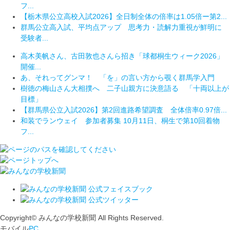
フ...
【栃木県公立高校入試2026】全日制全体の倍率は1.05倍ー第2...
群馬公立高入試、平均点アップ 思考力・読解力重視が鮮明に
受験者...
高木美帆さん、古田敦也さんら招き「球都桐生ウィーク2026」
開催...
あ、それってグンマ！ 「を」の言い方から覗く群馬学入門
樹徳の梅山さん大相撲へ 二子山親方に決意語る 「十両以上が
目標」
【群馬県公立入試2026】第2回進路希望調査 全体倍率0.97倍...
和装でランウェイ 参加者募集 10月11日、桐生で第10回着物
フ...
Copyright© みんなの学校新聞 All Rights Reserved.
モバイル
PC