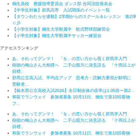
桐生高校 應援指導委員会 ダンス部 合同演技発表会
【中学生対象】群馬高専 入試関係のイベント一覧
【タウンわたらせ連動】2学期からのスクール＆レッスン 第2弾
☆彡
【小学生対象】桐生大学附属中 軟式野球部練習会
【小学生対象】桐生大学附属中サッカー練習会
アクセスランキング
あ、それってグンマ！ 「を」の言い方から覗く群馬学入門
樹徳の梅山さん大相撲へ 二子山親方に決意語る 「十両以上が
目標」
群馬公立高入試、平均点アップ 思考力・読解力重視が鮮明に
受験者...
【栃木県公立高校入試2026】全日制全体の倍率は1.05倍ー第2...
和装でランウェイ 参加者募集 10月11日、桐生で第10回着物
フ...
あ、それってグンマ！ 「を」の言い方から覗く群馬学入門
樹徳の梅山さん大相撲へ 二子山親方に決意語る 「十両以上が
目標」
和装でランウェイ 参加者募集 10月11日、桐生で第10回着物