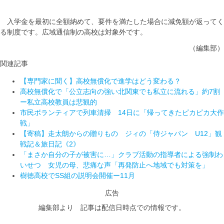
入学金を最初に全額納めて、要件を満たした場合に減免額が返ってく
る制度です。広域通信制の高校は対象外です。
（編集部）
関連記事
【専門家に聞く】高校無償化で進学はどう変わる？
高校無償化で「公立志向の強い北関東でも私立に流れる」約7割
ー私立高校教員は悲観的
市民ボランティアで列車清掃 14日に「帰ってきたピカピカ大作
戦」
【寄稿】走太朗からの贈りもの ジィの「侍ジャパン U12」観
戦記＆旅日記《2》
「まさか自分の子が被害に…」クラブ活動の指導者による強制わ
いせつ 女児の母、悲痛な声「再発防止へ地域でも対策を」
樹徳高校でSS組の説明会開催ー11月
広告
編集部より 記事は配信日時点での情報です。