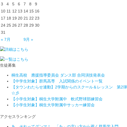
3
4
5
6
7
8
9
10
11
12
13
14
15
16
17
18
19
20
21
22
23
24
25
26
27
28
29
30
31
« 7月
9月 »
生徒募集
桐生高校 應援指導委員会 ダンス部 合同演技発表会
【中学生対象】群馬高専 入試関係のイベント一覧
【タウンわたらせ連動】2学期からのスクール＆レッスン 第2弾
☆彡
【小学生対象】桐生大学附属中 軟式野球部練習会
【小学生対象】桐生大学附属中サッカー練習会
アクセスランキング
あ、それってグンマ！ 「を」の言い方から覗く群馬学入門