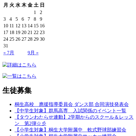
月
火
水
木
金
土
日
1
2
3
4
5
6
7
8
9
10
11
12
13
14
15
16
17
18
19
20
21
22
23
24
25
26
27
28
29
30
31
« 7月
9月 »
生徒募集
桐生高校 應援指導委員会 ダンス部 合同演技発表会
【中学生対象】群馬高専 入試関係のイベント一覧
【タウンわたらせ連動】2学期からのスクール＆レッス
ン 第2弾☆彡
【小学生対象】桐生大学附属中 軟式野球部練習会