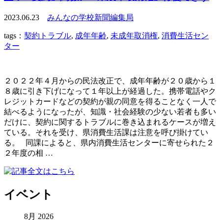
2023.06.23
みんなの学校新聞編集局
tags：
契約トラブル
,
成年年齢
,
未成年取消権
,
消費生活セン
ター
２０２２年４月からの民法改正で、成年年齢が２０歳から１
８歳に引き下げになって１年以上が経過した。携帯電話やク
レジットカードなどの契約が親の同意を得ることなく一人で
結べるようになったが、知識・社会経験の少ない若者も多い
だけに、契約に関するトラブルに巻き込まれるケースが増え
ている。それを受け、県消費生活課は注意を呼び掛けてい
る。 同課によると、県内消費生活センターに寄せられた２
２年度の相 …
イベント
8月 2026