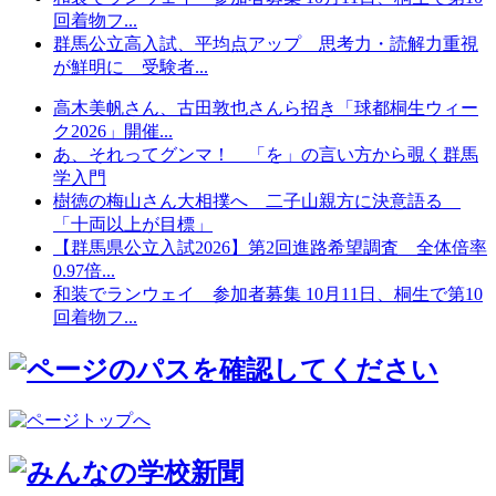
回着物フ...
群馬公立高入試、平均点アップ 思考力・読解力重視
が鮮明に 受験者...
高木美帆さん、古田敦也さんら招き「球都桐生ウィー
ク2026」開催...
あ、それってグンマ！ 「を」の言い方から覗く群馬
学入門
樹徳の梅山さん大相撲へ 二子山親方に決意語る
「十両以上が目標」
【群馬県公立入試2026】第2回進路希望調査 全体倍率
0.97倍...
和装でランウェイ 参加者募集 10月11日、桐生で第10
回着物フ...