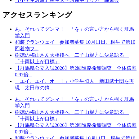
【小学生対象】桐生大学附属中サッカー練習会
アクセスランキング
あ、それってグンマ！ 「を」の言い方から覗く群馬
学入門
和装でランウェイ 参加者募集 10月11日、桐生で第10
回着物フ...
樹徳の梅山さん大相撲へ 二子山親方に決意語る
「十両以上が目標」
【群馬県公立入試2026】第2回進路希望調査 全体倍率
0.97倍...
「エイ、エイ、オー！」小学生43人 新田武士団を再
現 太田市の鏑...
あ、それってグンマ！ 「を」の言い方から覗く群馬
学入門
樹徳の梅山さん大相撲へ 二子山親方に決意語る
「十両以上が目標」
【群馬県公立入試2026】第2回進路希望調査 全体倍率
0.97倍...
和装でランウェイ 参加者募集 10月11日、桐生で第10