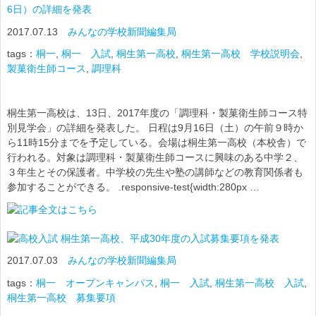
6日）の詳細を発表
2017.07.13
みんなの学校新聞編集局
tags：
桐一
,
桐一 入試
,
桐生第一高校
,
桐生第一高校 学校説明会
,
製菓衛生師コース
,
調理科
桐生第一高校は、13日、2017年度の「調理科・製菓衛生師コース特
別見学会」の詳細を発表した。 日程は9月16日（土）の午前９時か
ら11時15分までを予定している。会場は桐生第一高校（本校舎）で
行われる。対象は調理科・製菓衛生師コースに興味のある中学２、
３年生とその保護者。中学校の先生や塾の講師などの教育関係者も
参加することができる。 .responsive-test{width:280px …
桐生第一高校、平成30年度の入試募集要項を発表
2017.07.03
みんなの学校新聞編集局
tags：
桐一 オープンキャンパス
,
桐一 入試
,
桐生第一高校 入試
,
桐生第一高校 募集要項