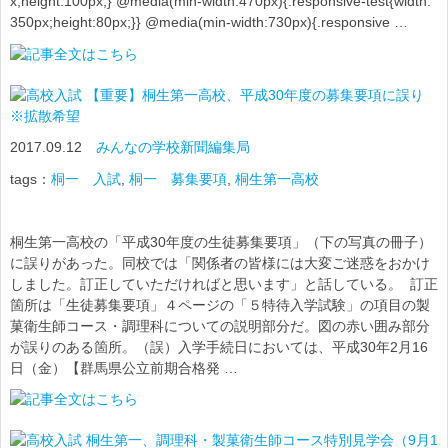
x;height:100px;} @media(min-width:470px){.responsive-test{width:
350px;height:80px;}} @media(min-width:730px){.responsive …
【重要】桐生第一高校、平成30年度の募集要項に誤り
※拡散希望
2017.09.12
みんなの学校新聞編集局
tags：
桐一 入試
,
桐一 募集要項
,
桐生第一高校
桐生第一高校の「平成30年度の生徒募集要項」（下の写真の冊子）
に誤りがあった。同校では「関係者の皆様には大変ご迷惑をおかけ
しました。訂正していただければと思います」と話している。 訂正
箇所は「生徒募集要項」４ページの「５特待入学試験」の項目の製
菓衛生師コース・調理科についての説明部分だ。図の赤い囲み部分
が誤りのある箇所。（誤）入学手続日においては、平成30年2月16
日（金）【群馬県公立前期合格発 …
桐生第一、調理科・製菓衛生師コース特別見学会（9月1