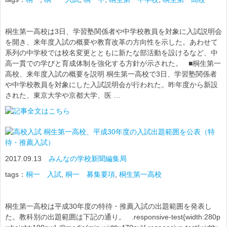
桐生第一高校は3日、学習塾関係者や中学校教員を対象に入試説明会
を開き、来年度入試の概要や教育改革の方向性を示した。あわせて
系列の中学校では校名変更とともに新たな部活動を設けるなど、中
高一貫での学びと育成体制を強化する方針が示された。 ■桐生第一
高校、来年度入試の概要を説明 桐生第一高校で3日、学習塾関係者
や中学校教員を対象にした入試説明会が行われた。昨年度から新設
された、東京大学や京都大学、医 …
桐生第一高校、平成30年度の入試出題範囲を公表（特
待・推薦入試）
2017.09.13
みんなの学校新聞編集局
tags：
桐一 入試
,
桐一 募集要項
,
桐生第一高校
桐生第一高校は平成30年度の特待・推薦入試の出題範囲を発表し
た。教科別の出題範囲は下記の通り。 .responsive-test{width:280p