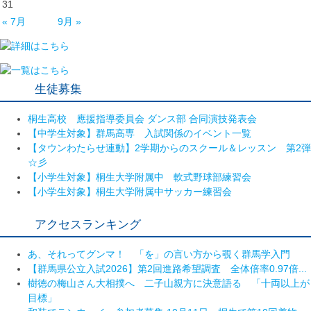
31
« 7月
9月 »
生徒募集
桐生高校 應援指導委員会 ダンス部 合同演技発表会
【中学生対象】群馬高専 入試関係のイベント一覧
【タウンわたらせ連動】2学期からのスクール＆レッスン 第2弾
☆彡
【小学生対象】桐生大学附属中 軟式野球部練習会
【小学生対象】桐生大学附属中サッカー練習会
アクセスランキング
あ、それってグンマ！ 「を」の言い方から覗く群馬学入門
【群馬県公立入試2026】第2回進路希望調査 全体倍率0.97倍...
樹徳の梅山さん大相撲へ 二子山親方に決意語る 「十両以上が
目標」