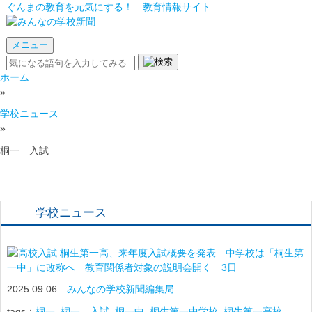
ぐんまの教育を元気にする！ 教育情報サイト
メニュー
ホーム
»
学校ニュース
»
桐一 入試
学校ニュース
桐生第一高、来年度入試概要を発表 中学校は「桐生第
一中」に改称へ 教育関係者対象の説明会開く 3日
2025.09.06
みんなの学校新聞編集局
tags：
桐一
,
桐一 入試
,
桐一中
,
桐生第一中学校
,
桐生第一高校