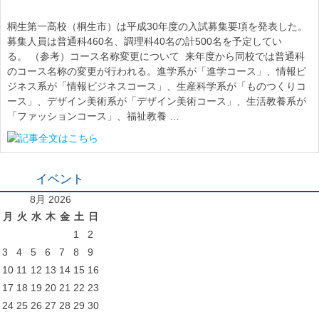
桐生第一高校（桐生市）は平成30年度の入試募集要項を発表した。
募集人員は普通科460名、調理科40名の計500名を予定してい
る。 （参考）コース名称変更について 来年度から同校では普通科
のコース名称の変更が行われる。進学系が「進学コース」、情報ビ
ジネス系が「情報ビジネスコース」、生産科学系が「ものつくりコ
ース」、デザイン美術系が「デザイン美術コース」、生活教養系が
「ファッションコース」、福祉教養 …
イベント
8月 2026
月
火
水
木
金
土
日
1
2
3
4
5
6
7
8
9
10
11
12
13
14
15
16
17
18
19
20
21
22
23
24
25
26
27
28
29
30