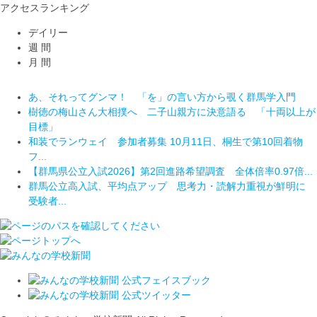
アクセスランキング
デイリー
週 間
月 間
あ、それってグンマ！ 「を」の言い方から覗く群馬学入門
あ、それってグンマ！ 「を」の言い方から覗く群馬学入門
高木美帆さん、古田敦也さんら招き「球都桐生ウィーク2026」
樹徳の梅山さん大相撲へ 二子山親方に決意語る 「十両以上が
樹徳の梅山さん大相撲へ 二子山親方に決意語る 「十両以上が
開催...
目標」
目標」
あ、それってグンマ！ 「を」の言い方から覗く群馬学入門
和装でランウェイ 参加者募集 10月11日、桐生で第10回着物
和装でランウェイ 参加者募集 10月11日、桐生で第10回着物
樹徳の梅山さん大相撲へ 二子山親方に決意語る 「十両以上が
フ...
フ...
目標」
【群馬県公立入試2026】第2回進路希望調査 全体倍率0.97倍...
群馬公立高入試、平均点アップ 思考力・読解力重視が鮮明に
【群馬県公立入試2026】第2回進路希望調査 全体倍率0.97倍...
群馬公立高入試、平均点アップ 思考力・読解力重視が鮮明に
受験者...
和装でランウェイ 参加者募集 10月11日、桐生で第10回着物
受験者...
【栃木県公立高校入試2026】全日制全体の倍率は1.05倍ー第2...
フ...