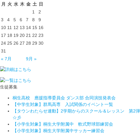
月
火
水
木
金
土
日
1
2
3
4
5
6
7
8
9
10
11
12
13
14
15
16
17
18
19
20
21
22
23
24
25
26
27
28
29
30
31
« 7月
9月 »
生徒募集
桐生高校 應援指導委員会 ダンス部 合同演技発表会
【中学生対象】群馬高専 入試関係のイベント一覧
【タウンわたらせ連動】2学期からのスクール＆レッスン 第2弾
☆彡
【小学生対象】桐生大学附属中 軟式野球部練習会
【小学生対象】桐生大学附属中サッカー練習会