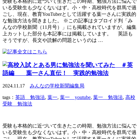
受験も本格的に近づいて生きたこの時期、勉強方法に悩んで
いる受験生も少なくないはず。小・中・高校時代を群馬で過
ごし、現在、教育YouTuberとして活躍する葉一さんに実践的
な勉強方法を聞きました。 ※この記事はタブロイド判「み
んなの学校新聞（11月号）」にも掲載されていますが、編集
上カットした部分も本記事には掲載しています。 英語も
そうですが、長文や読解の問題というのは …
とある男に勉強法を聞いてみた ＃英
語編 葉一さん直伝！ 実践的勉強法
2024.11.17
みんなの学校新聞編集局
tags：
英語 勉強法
,
葉一
,
葉一 youtube
,
葉一 勉強法
,
高校
受験 勉強法
受験も本格的に近づいて生きたこの時期、勉強方法に悩んで
いる受験生も少なくないはず。小・中・高校時代を群馬で過
ごし、現在、教育YouTuberとして活躍する葉一さんに実践的