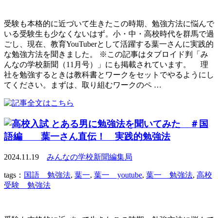
受験も本格的に近づいて生きたこの時期、勉強方法に悩んで
いる受験生も少なくないはず。小・中・高校時代を群馬で過
ごし、現在、教育YouTuberとして活躍する葉一さんに実践的
な勉強方法を聞きました。 ※この記事はタブロイド判「み
んなの学校新聞（11月号）」にも掲載されています。 理
社を勉強するときは教科書とワークをセットでやるようにし
てください。まずは、取り組むワークのペ …
とある男に勉強法を聞いてみた ＃国
語編 葉一さん直伝！ 実践的勉強法
2024.11.19
みんなの学校新聞編集局
tags：
国語 勉強法
,
葉一
,
葉一 youtube
,
葉一 勉強法
,
高校
受験 勉強法