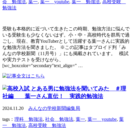
会 勉強法
,
葉一
,
葉一 youtube
,
葉一 勉強法
,
高校受験
勉強法
受験も本格的に近づいて生きたこの時期、勉強方法に悩んで
いる受験生も少なくないはず。小・中・高校時代を群馬で過
ごし、現在、教育YouTuberとして活躍する葉一さんに実践的
な勉強方法を聞きました。 ※この記事はタブロイド判「み
んなの学校新聞（11月号）」にも掲載されています。 模試
や実力テストを受けながら、
[wc_boxcolor="secondary"text_align=" …
とある男に勉強法を聞いてみた ＃理
社編 葉一さん直伝！ 実践的勉強法
2024.11.20
みんなの学校新聞編集局
tags：
理科 勉強法
,
社会 勉強法
,
葉一
,
葉一 youtube
,
葉
一 勉強法
,
高校受験 勉強法