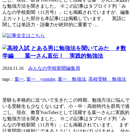
な勉強方法を聞きました。 ※この記事はタブロイド判「み
んなの学校新聞（11月号）」にも掲載されていますが、編集
上カットした部分も本記事には掲載しています。 英語に
関しては単語力・語彙力が絶対的に重要で …
とある男に勉強法を聞いてみた ＃数
学編 葉一さん直伝！ 実践的勉強法
2024.11.16
みんなの学校新聞編集局
tags：
葉一
,
葉一 youtube
,
葉一 勉強法
,
高校受験 勉強法
受験も本格的に近づいて生きたこの時期、勉強方法に悩んで
いる受験生も少なくないはず。小・中・高校時代を群馬で過
ごし、現在、教育YouTuberとして活躍する葉一さんに実践的
な勉強方法を聞きました。 ※この記事はタブロイド判「み
んなの学校新聞（11月号）」にも掲載されています。 まず
計算問題は絶対にできるようにしなければいけません。分か