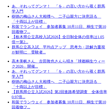
あ、それってグンマ！ 「を」の言い方から覗く群馬
学入門
樹徳の梅山さん大相撲へ 二子山親方に決意語る
「十両以上が目標」
和装でランウェイ 参加者募集 10月11日、桐生で第10
回着物フ...
【栃木県公立高校入試2026】全日制全体の倍率は1.05
倍ー第2...
群馬公立高入試、平均点アップ 思考力・読解力重視
が鮮明に 受験者...
高木美帆さん、古田敦也さんら招き「球都桐生ウィー
ク2026」開催...
あ、それってグンマ！ 「を」の言い方から覗く群馬
学入門
樹徳の梅山さん大相撲へ 二子山親方に決意語る
「十両以上が目標」
【群馬県公立入試2026】第2回進路希望調査 全体倍率
0.97倍...
和装でランウェイ 参加者募集 10月11日、桐生で第10
回着物フ...