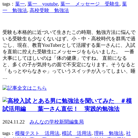
tags：
葉一
,
葉一 youtube
,
葉一 メッセージ 受験生
,
葉
一 勉強法
,
高校受験 勉強法
受験も本格的に近づいて生きたこの時期、勉強方法に悩んで
いる受験生も少なくないはず。小・中・高校時代を群馬で過
ごし、現在、教育YouTuberとして活躍する葉一さんに、入試
を直前に控えた受験生にメッセージをもらいました。 一番
大事にしてほしいのは「体の健康」ですね。 直前になる
と、多くの子が気持ちの面で不安定になります。そうなると
「もっとやらなきゃ」っていうスイッチが入ってしまい、睡
…
とある男に勉強法を聞いてみた ＃模
試活用編 葉一さん直伝！ 実践的勉強法
2024.11.22
みんなの学校新聞編集局
tags：
模擬テスト 活用法
,
模試 活用法
,
理科 勉強法
,
社