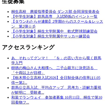
生徒募集
桐生高校 應援指導委員会 ダンス部 合同演技発表会
【中学生対象】群馬高専 入試関係のイベント一覧
【タウンわたらせ連動】2学期からのスクール＆レッス
ン 第2弾☆彡
【小学生対象】桐生大学附属中 軟式野球部練習会
【小学生対象】桐生大学附属中サッカー練習会
アクセスランキング
あ、それってグンマ！ 「を」の言い方から覗く群馬
学入門
樹徳の梅山さん大相撲へ 二子山親方に決意語る
「十両以上が目標」
【栃木県公立高校入試2026】全日制全体の倍率は1.05
倍ー第2...
群馬公立高入試、平均点アップ 思考力・読解力重視
が鮮明に 受験者...
和装でランウェイ 参加者募集 10月11日、桐生で第10
回着物フ...