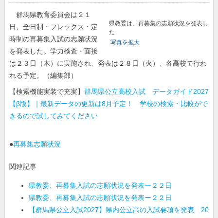
群馬県教育委員会は２１
県教委は、再募集の志願状況を発表し
日、全日制・フレックス・定
た
時制の再募集入試の志願状況
写真を拡大
を発表した。学力検査・面接
は２３日（木）に実施され、発表は２８日（火）、各高校で行わ
れる予定。（編集部）
【検索機能実装で充実】
群馬県公立高校入試 データガイド2027
【β版】｜最新データの更新は8月予定！ 学校の検索・比較がで
きるので試してみてください
●
再募集志願状況
関連記事
県教委、再募集入試の志願状況を発表ー２２日
県教委、再募集入試の志願状況を発表ー２２日
【群馬県公立入試2027】県内公立高の入試要項を発表 20