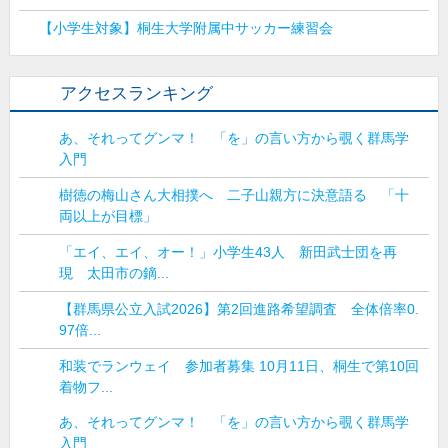
【小学生対象】桐生大学附属中サッカー練習会
アクセスランキング
あ、それってグンマ！ 「を」の言い方から覗く群馬学
入門
樹徳の梅山さん大相撲へ 二子山親方に決意語る 「十
両以上が目標」
「エイ、エイ、オー！」小学生43人 新田武士団を再
現 太田市の鏑...
【群馬県公立入試2026】第2回進路希望調査 全体倍率0.
97倍...
和装でランウェイ 参加者募集 10月11日、桐生で第10回
着物フ...
あ、それってグンマ！ 「を」の言い方から覗く群馬学
入門