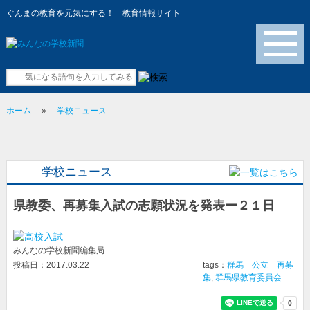
ぐんまの教育を元気にする！ 教育情報サイト
メニュー
ホーム
»
学校ニュース
学校ニュース
県教委、再募集入試の志願状況を発表ー２１日
みんなの学校新聞編集局
投稿日：2017.03.22
tags：
群馬 公立 再募
集
,
群馬県教育委員会