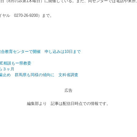
日（8月のみ第1木曜日）に開催している。また、同センターでは電話や来所
270-26-9200）まで。
総合教育センターで開催 申し込みは10日まで
NE相談もー県教委
ら３ヶ月
に歯止め 群馬県も同様の傾向に 文科省調査
広告
編集部より 記事は配信日時点での情報です。