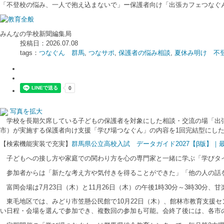
「不登校の悩み、一人で抱え込まないで」ー保護者向け「出張カフェつなぐ
みんなの学校新聞編集局
投稿日：2026.07.08
tags：
つなぐん 群馬
,
つなサポ
,
保護者の悩み相談
,
夏休み明け 不
写真を拡大
学校を長期欠席している子どもの保護者を対象にした相談・交流の場「出張
市）が実施する保護者向け支援「学び場つなぐん」の内容を1回完結型にし
【検索機能実装で充実】
群馬県公立高校入試 データガイド2027【β版】
子どもへの接し方や家庭での関わり方を心の専門家と一緒に学ぶ「学びタイ
参加者からは「新たな考え方や気付きを得ることができた」「他の人の話を
富岡会場は7月23日（木）と11月26日（木）の午後1時30分～3時30分
東毛地区では、みどり市笠懸公民館で10月22日（木）、館林市教育支援セン
い日程・会場を選んで参加でき、複数回の参加も可能。会終了後には、各市