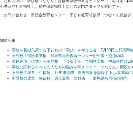
定期開催の「学び場つなぐん」は群馬県総合教育センターで、毎月第2木曜
心理師や社会福祉士、精神保健福祉士などの専門スタッフが対応する。
お問い合わせ 県総合教育センター 子ども教育相談係（つなぐん相談ダイヤル 0
関連記事
学校を長期欠席する子どもの「学び」を考える会 7月30日に群馬県
不登校の保護者支援 群馬県総合教育センターが相談・交流の場
夏休み明けに増える不登校 「つなぐん」で相談支援 中高生向けLI
学校に関わるすべての人たちの悩みを聞きますー「つなぐん」開設か
不登校の児童・生徒数、12年連続増 過去最多を記録するも増加率
不登校の児童・生徒数、過去最多 文科省 群馬県も同様の傾向