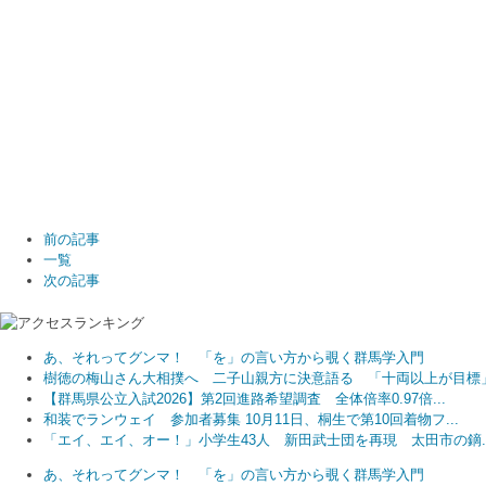
前の記事
一覧
次の記事
あ、それってグンマ！ 「を」の言い方から覗く群馬学入門
樹徳の梅山さん大相撲へ 二子山親方に決意語る 「十両以上が目標
【群馬県公立入試2026】第2回進路希望調査 全体倍率0.97倍...
和装でランウェイ 参加者募集 10月11日、桐生で第10回着物フ...
「エイ、エイ、オー！」小学生43人 新田武士団を再現 太田市の鏑..
あ、それってグンマ！ 「を」の言い方から覗く群馬学入門