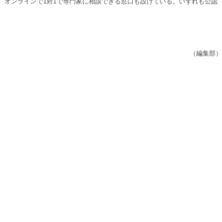
、オンラインで1対1で専門家に相談できる窓口も設けている。いずれも公認
（編集部）