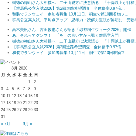
樹徳の梅山さん大相撲へ 二子山親方に決意語る 「十両以上が目標
【群馬県公立入試2026】第2回進路希望調査 全体倍率0.97倍...
和装でランウェイ 参加者募集 10月11日、桐生で第10回着物フ...
群馬公立高入試、平均点アップ 思考力・読解力重視が鮮明に 受験者.
高木美帆さん、古田敦也さんら招き「球都桐生ウィーク2026」開催...
あ、それってグンマ！ 「を」の言い方から覗く群馬学入門
樹徳の梅山さん大相撲へ 二子山親方に決意語る 「十両以上が目標
【群馬県公立入試2026】第2回進路希望調査 全体倍率0.97倍...
和装でランウェイ 参加者募集 10月11日、桐生で第10回着物フ...
8月 2026
月
火
水
木
金
土
日
1
2
3
4
5
6
7
8
9
10
11
12
13
14
15
16
17
18
19
20
21
22
23
24
25
26
27
28
29
30
31
« 7月
9月 »