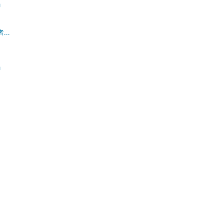
」
..
」