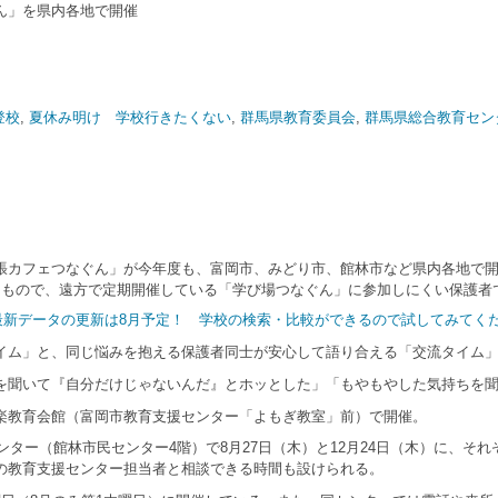
ん」を県内各地で開催
登校
,
夏休み明け 学校行きたくない
,
群馬県教育委員会
,
群馬県総合教育セン
カフェつなぐん」が今年度も、富岡市、みどり市、館林市など県内各地で開
たもので、遠方で定期開催している「学び場つなぐん」に参加しにくい保護者
｜最新データの更新は8月予定！ 学校の検索・比較ができるので試してみてく
ム」と、同じ悩みを抱える保護者同士が安心して語り合える「交流タイム」
聞いて『自分だけじゃないんだ』とホッとした」「もやもやした気持ちを聞
、甘楽教育会館（富岡市教育支援センター「よもぎ教室」前）で開催。
ター（館林市民センター4階）で8月27日（木）と12月24日（木）に、それ
の教育支援センター担当者と相談できる時間も設けられる。