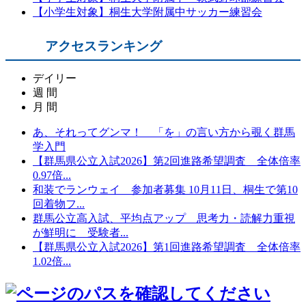
【小学生対象】桐生大学附属中サッカー練習会
アクセスランキング
デイリー
週 間
月 間
あ、それってグンマ！ 「を」の言い方から覗く群馬
学入門
【群馬県公立入試2026】第2回進路希望調査 全体倍率
0.97倍...
和装でランウェイ 参加者募集 10月11日、桐生で第10
回着物フ...
群馬公立高入試、平均点アップ 思考力・読解力重視
が鮮明に 受験者...
【群馬県公立入試2026】第1回進路希望調査 全体倍率
1.02倍...