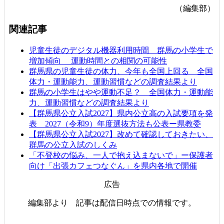
（編集部）
関連記事
児童生徒のデジタル機器利用時間 群馬の小学生で
増加傾向 運動時間との相関の可能性
群馬県の児童生徒の体力、今年も全国上回る 全国
体力・運動能力、運動習慣などの調査結果より
群馬の小学生はやや運動不足？ 全国体力・運動能
力、運動習慣などの調査結果より
【群馬県公立入試2027】県内公立高の入試要項を発
表 2027（令和9）年度選抜方法も公表ー県教委
【群馬県公立入試2027】改めて確認しておきたい、
群馬の公立入試のしくみ
「不登校の悩み、一人で抱え込まないで」ー保護者
向け「出張カフェつなぐん」を県内各地で開催
広告
編集部より 記事は配信日時点での情報です。