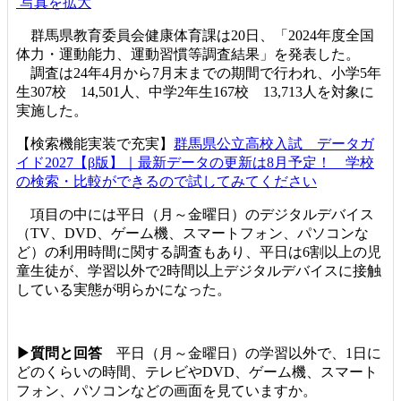
写真を拡大
群馬県教育委員会健康体育課は20日、「2024年度全国
体力・運動能力、運動習慣等調査結果」を発表した。
調査は24年4月から7月末までの期間で行われ、小学5年
生307校 14,501人、中学2年生167校 13,713人を対象に
実施した。
【検索機能実装で充実】
群馬県公立高校入試 データガ
イド2027【β版】｜最新データの更新は8月予定！ 学校
の検索・比較ができるので試してみてください
項目の中には平日（月～金曜日）のデジタルデバイス
（TV、DVD、ゲーム機、スマートフォン、パソコンな
ど）の利用時間に関する調査もあり、平日は6割以上の児
童生徒が、学習以外で2時間以上デジタルデバイスに接触
している実態が明らかになった。
▶質問と回答
平日（月～金曜日）の学習以外で、1日に
どのくらいの時間、テレビやDVD、ゲーム機、スマート
フォン、パソコンなどの画面を見ていますか。