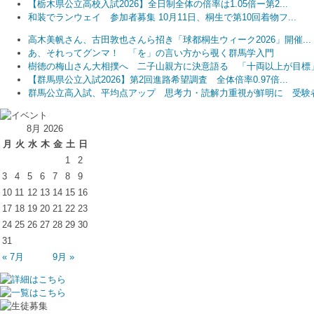
【栃木県公立高校入試2026】全日制全体の倍率は1.05倍ー第2...
和装でランウェイ 参加者募集 10月11日、桐生で第10回着物フ...
高木美帆さん、古田敦也さんら招き「球都桐生ウィーク2026」開催...
あ、それってグンマ！ 「を」の言い方から覗く群馬学入門
樹徳の梅山さん大相撲へ 二子山親方に決意語る 「十両以上が目標
【群馬県公立入試2026】第2回進路希望調査 全体倍率0.97倍...
群馬公立高入試、平均点アップ 思考力・読解力重視が鮮明に 受験者.
8月 2026
月
火
水
木
金
土
日
1
2
3
4
5
6
7
8
9
10
11
12
13
14
15
16
17
18
19
20
21
22
23
24
25
26
27
28
29
30
31
« 7月
9月 »