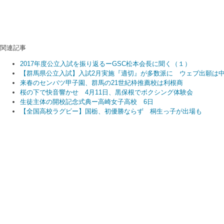
関連記事
2017年度公立入試を振り返るーGSC松本会長に聞く（１）
【群馬県公立入試】入試2月実施『適切』が多数派に ウェブ出願は
来春のセンバツ甲子園、群馬の21世紀枠推薦校は利根商
桜の下で快音響かせ 4月11日、黒保根でボクシング体験会
生徒主体の開校記念式典ー高崎女子高校 6日
【全国高校ラグビー】国栃、初優勝ならず 桐生っ子が出場も