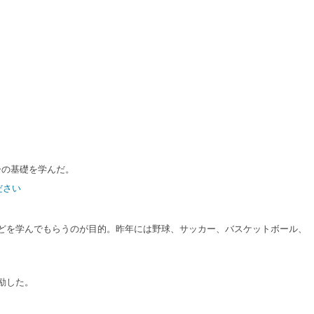
ーの基礎を学んだ。
ださい
どを学んでもらうのが目的。昨年には野球、サッカー、バスケットボール、
励した。