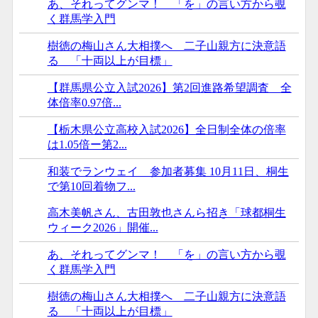
あ、それってグンマ！ 「を」の言い方から覗
く群馬学入門
樹徳の梅山さん大相撲へ 二子山親方に決意語
る 「十両以上が目標」
【群馬県公立入試2026】第2回進路希望調査 全
体倍率0.97倍...
【栃木県公立高校入試2026】全日制全体の倍率
は1.05倍ー第2...
和装でランウェイ 参加者募集 10月11日、桐生
で第10回着物フ...
高木美帆さん、古田敦也さんら招き「球都桐生
ウィーク2026」開催...
あ、それってグンマ！ 「を」の言い方から覗
く群馬学入門
樹徳の梅山さん大相撲へ 二子山親方に決意語
る 「十両以上が目標」