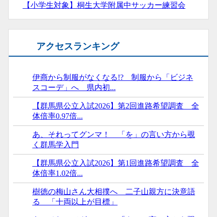
【小学生対象】桐生大学附属中サッカー練習会
アクセスランキング
伊商から制服がなくなる!? 制服から「ビジネ
スコーデ」へ 県内初...
【群馬県公立入試2026】第2回進路希望調査 全
体倍率0.97倍...
あ、それってグンマ！ 「を」の言い方から覗
く群馬学入門
【群馬県公立入試2026】第1回進路希望調査 全
体倍率1.02倍...
樹徳の梅山さん大相撲へ 二子山親方に決意語
る 「十両以上が目標」