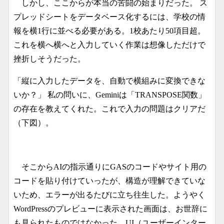
しかし、ここからが本当の苦闘の始まりだった。 ス
プレッドシートをデータベース化するには、学校の情
報を横1行に並べる必要がある。1校あたり50項目超。
これを横へ横へと入力していく作業は想像しただけで
挫折しそうだった。
「縦に入力したデータを、自動で横組みに変換できな
いか？」 私の問いに、Geminiは「TRANSPOSE関数」
の存在を教えてくれた。これで入力の問題はクリアだ
（下図）。
そこからAIの指示通りにGASのコードやサイト用の
コードを貼り付けていったが、構造が理解できていな
いため、エラーが出るたびに立ち往生した。ようやく
WordPressのプレビューに表示された画面は、お世辞に
も見られたものではなかった。UI（ユーザーインター