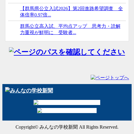
【群馬県公立入試2026】第2回進路希望調査 全
体倍率0.97倍...
群馬公立高入試、平均点アップ 思考力・読解
力重視が鮮明に 受験者...
Copyright© みんなの学校新聞 All Rights Reserved.