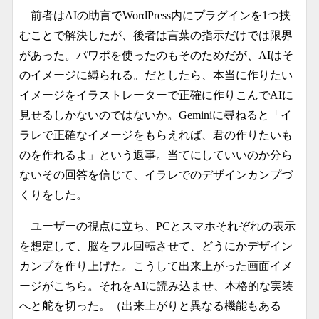
前者はAIの助言でWordPress内にプラグインを1つ挟
むことで解決したが、後者は言葉の指示だけでは限界
があった。パワポを使ったのもそのためだが、AIはそ
のイメージに縛られる。だとしたら、本当に作りたい
イメージをイラストレーターで正確に作りこんでAIに
見せるしかないのではないか。Geminiに尋ねると「イ
ラレで正確なイメージをもらえれば、君の作りたいも
のを作れるよ」という返事。当てにしていいのか分ら
ないその回答を信じて、イラレでのデザインカンプづ
くりをした。
ユーザーの視点に立ち、PCとスマホそれぞれの表示
を想定して、脳をフル回転させて、どうにかデザイン
カンプを作り上げた。こうして出来上がった画面イメ
ージがこちら。それをAIに読み込ませ、本格的な実装
へと舵を切った。（出来上がりと異なる機能もある