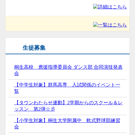
生徒募集
桐生高校 應援指導委員会 ダンス部 合同演技発表
会
【中学生対象】群馬高専 入試関係のイベント一
覧
【タウンわたらせ連動】2学期からのスクール＆レ
ッスン 第2弾☆彡
【小学生対象】桐生大学附属中 軟式野球部練習
会