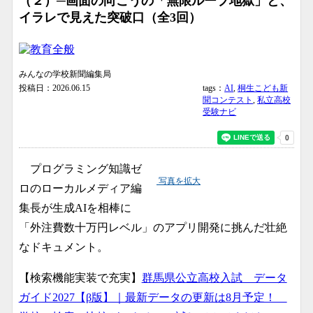
（２）─画面の向こうの「無限ループ地獄」と、
イラレで見えた突破口（全3回）
みんなの学校新聞編集局
投稿日：2026.06.15
tags：
AI
,
桐生こども新
聞コンテスト
,
私立高校
受験ナビ
プログラミング知識ゼ
写真を拡大
ロのローカルメディア編
集長が生成AIを相棒に
「外注費数十万円レベル」のアプリ開発に挑んだ壮絶
なドキュメント。
【検索機能実装で充実】
群馬県公立高校入試 データ
ガイド2027【β版】｜最新データの更新は8月予定！