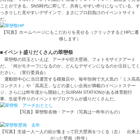
ことができる。SNS時代に即して、共有しやすい作りになっている。す
っきりした見やすいデザインで、まさにプロ顔負けのイベントサイト
だ。
【写真】ホームページにもこだわりを見せる（クリックするとHPに遷
移します）
■イベント盛りだくさんの翠巒祭
翠巒祭の目玉といえば、アーチや巨大壁画、フォトモザイクアート
だ。「何がモチーフになるのか、どんなデザインになるのか注目してく
ださい」（実行委員会）
運動部中心に当日運営する模擬店や、毎年恒例で大人気の「ミス高高
コンテスト」や「高高王」などの楽しい企画が満載のイベントステー
ジ、さらには昨年度から開始したSUIRAN STATIONがある体育館行
事。生徒手作りのイベントやプログラムが盛りだくさんだ。
【写真】翠巒祭名物・アーチ（写真は一昨年のもの）
【写真】生徒一人一人の絵が集まって巨大壁画をつくる（左） 出来上
がった壁画（昨年）