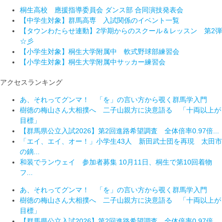
桐生高校 應援指導委員会 ダンス部 合同演技発表会
【中学生対象】群馬高専 入試関係のイベント一覧
【タウンわたらせ連動】2学期からのスクール＆レッスン 第2弾
☆彡
【小学生対象】桐生大学附属中 軟式野球部練習会
【小学生対象】桐生大学附属中サッカー練習会
アクセスランキング
あ、それってグンマ！ 「を」の言い方から覗く群馬学入門
樹徳の梅山さん大相撲へ 二子山親方に決意語る 「十両以上が
目標」
【群馬県公立入試2026】第2回進路希望調査 全体倍率0.97倍...
「エイ、エイ、オー！」小学生43人 新田武士団を再現 太田市
の鏑...
和装でランウェイ 参加者募集 10月11日、桐生で第10回着物
フ...
あ、それってグンマ！ 「を」の言い方から覗く群馬学入門
樹徳の梅山さん大相撲へ 二子山親方に決意語る 「十両以上が
目標」
【群馬県公立入試2026】第2回進路希望調査 全体倍率0.97倍...