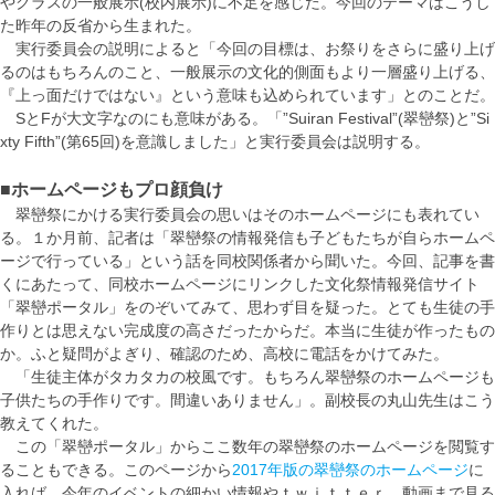
やクラスの一般展示(校内展示)に不足を感じた。今回のテーマはこうし
た昨年の反省から生まれた。
実行委員会の説明によると「今回の目標は、お祭りをさらに盛り上げ
るのはもちろんのこと、一般展示の文化的側面もより一層盛り上げる、
『上っ面だけではない』という意味も込められています」とのことだ。
SとFが大文字なのにも意味がある。「”Suiran Festival”(翠巒祭)と”Si
xty Fifth”(第65回)を意識しました」と実行委員会は説明する。
■ホームページもプロ顔負け
翠巒祭にかける実行委員会の思いはそのホームページにも表れてい
る。１か月前、記者は「翠巒祭の情報発信も子どもたちが自らホームペ
ージで行っている」という話を同校関係者から聞いた。今回、記事を書
くにあたって、同校ホームページにリンクした文化祭情報発信サイト
「翠巒ポータル」をのぞいてみて、思わず目を疑った。とても生徒の手
作りとは思えない完成度の高さだったからだ。本当に生徒が作ったもの
か。ふと疑問がよぎり、確認のため、高校に電話をかけてみた。
「生徒主体がタカタカの校風です。もちろん翠巒祭のホームページも
子供たちの手作りです。間違いありません」。副校長の丸山先生はこう
教えてくれた。
この「翠巒ポータル」からここ数年の翠巒祭のホームページを閲覧す
ることもできる。このページから
2017年版の翠巒祭のホームページ
に
入れば、今年のイベントの細かい情報やｔｗｉｔｔｅｒ、動画まで見る