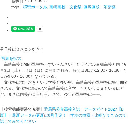
投稿日：2017.05.27
tags：
翠巒ポータル
,
高崎高校 文化祭
,
高崎高校 翠巒祭
男子校はミスコン好き？
写真を拡大
高崎高校名物の翠巒祭（すいらんさい）もライバル前橋高校と同じ6
月3日（土）、4日（日）に開催される。時間は3日が12:00～16:30、4
日が9:00～16:30となっている。
文化祭は数年おきという学校も多い中、高崎高校の翠巒祭は毎年開催
される。文化祭に魅かれて高崎高校に入学したというＯＢもいるほど
だ。まさに同校の目玉行事。さて、今年の翠巒祭はーー。
【検索機能実装で充実】
群馬県公立高校入試 データガイド2027【β
版】｜最新データの更新は8月予定！ 学校の検索・比較ができるので
試してみてください