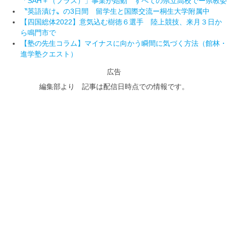
「SAH＋（プラス）」事業が始動 すべての県立高校でー県教委
〝英語漬け〟の3日間 留学生と国際交流ー桐生大学附属中
【四国総体2022】意気込む樹徳６選手 陸上競技、来月３日か
ら鳴門市で
【塾の先生コラム】マイナスに向かう瞬間に気づく方法（館林・
進学塾クエスト）
広告
編集部より 記事は配信日時点での情報です。