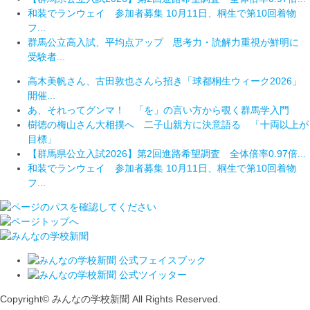
和装でランウェイ 参加者募集 10月11日、桐生で第10回着物
フ...
群馬公立高入試、平均点アップ 思考力・読解力重視が鮮明に
受験者...
高木美帆さん、古田敦也さんら招き「球都桐生ウィーク2026」
開催...
あ、それってグンマ！ 「を」の言い方から覗く群馬学入門
樹徳の梅山さん大相撲へ 二子山親方に決意語る 「十両以上が
目標」
【群馬県公立入試2026】第2回進路希望調査 全体倍率0.97倍...
和装でランウェイ 参加者募集 10月11日、桐生で第10回着物
フ...
Copyright© みんなの学校新聞 All Rights Reserved.