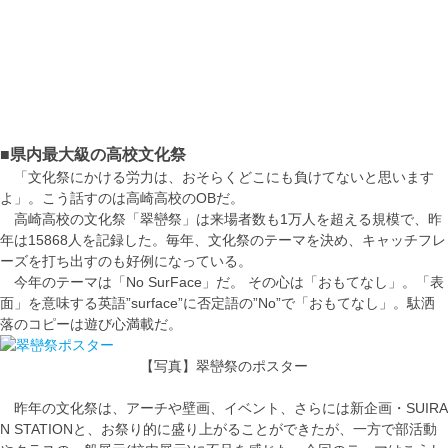
■県内最大級の高校文化祭
「文化祭にかける労力は、おそらくどこにも負けてないと思います
よ」。こう話すのは高崎高校のOBだ。
高崎高校の文化祭「翠巒祭」は来場者数も1万人を超える規模で、昨
年は15868人を記録した。毎年、文化祭のテーマを決め、キャッチフレ
ーズを打ち出すのも好例になっている。
今年のテーマは「No SurFace」だ。 その心は「おもてなし」。「表
面」を意味する英語”surface”に否定語の”No”で「おもてなし」。駄洒
落のコピーは遊び心満載だ。
【写真】翠巒祭のポスター
昨年の文化祭は、アーチや壁画、イベント、さらには新企画・SUIRA
N STATIONと、お祭り的に盛り上がることができたが、一方で部活動