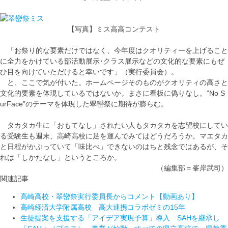
【写真】ミス高高コンテスト
「お祭り的な要素だけではなく、今年度はクオリティーを上げること
に全力をかけている部活動展示･クラス展示などの文化的な要素にもぜ
ひ目を向けていただけると幸いです」（実行委員会）。
と、ここで気が付いた。ホームページそのものがクオリティの高さと
文化的要素を体現しているではないか。まさに看板に偽りなし。”No S
urFace”のテーマを体現した翠巒祭に期待が膨らむ。
タカタカ生に「おもてなし」されたい人もタカタカを志望校にしてい
る受験生も週末、高崎高校に足を運んでみてはどうだろうか。マエタカ
と日程がかぶっていて「味比べ」できないのはちと残念ではあるが、そ
れは「しかたなし」というところか。
（編集部＝峯岸武司）
関連記事
高崎高校・翠巒祭実行委員長からコメント【動画あり】
高崎経済大学附属高校 高大連携コラボゼミの15年
生徒提案を支援する「アイデア実現予算」導入 SAHを継承し