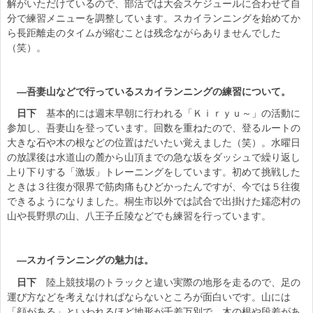
解がいただけているので、部活では大会スケジュールに合わせて自
分で練習メニューを調整しています。スカイランニングを始めてか
ら長距離走のタイムが縮むことは残念ながらありませんでした
（笑）。
―吾妻山などで行っているスカイランニングの練習について。
日下
基本的には週末早朝に行われる「Ｋｉｒｙｕ～」の活動に
参加し、吾妻山を登っています。回数を重ねたので、登るルートの
大きな石や木の根などの位置はだいたい覚えました（笑）。水曜日
の放課後は水道山の麓から山頂までの急な坂をダッシュで繰り返し
上り下りする「激坂」トレーニングをしています。初めて挑戦した
ときは３往復が限界で筋肉痛もひどかったんですが、今では５往復
できるようになりました。桐生市以外では試合で出掛けた嬬恋村の
山や長野県の山、八王子丘陵などでも練習を行っています。
―スカイランニングの魅力は。
日下
陸上競技場のトラックと違い実際の地形を走るので、足の
運び方などを考えなければならないところが面白いです。山には
「顔がある」といわれるほど地形が千差万別で、木の根や段差があ