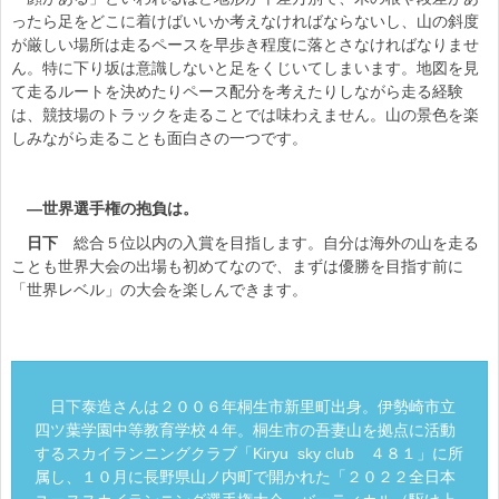
ったら足をどこに着けばいいか考えなければならないし、山の斜度
が厳しい場所は走るペースを早歩き程度に落とさなければなりませ
ん。特に下り坂は意識しないと足をくじいてしまいます。地図を見
て走るルートを決めたりペース配分を考えたりしながら走る経験
は、競技場のトラックを走ることでは味わえません。山の景色を楽
しみながら走ることも面白さの一つです。
―世界選手権の抱負は。
日下
総合５位以内の入賞を目指します。自分は海外の山を走る
ことも世界大会の出場も初めてなので、まずは優勝を目指す前に
「世界レベル」の大会を楽しんできます。
日下泰造さんは２００６年桐生市新里町出身。伊勢崎市立
四ツ葉学園中等教育学校４年。桐生市の吾妻山を拠点に活動
するスカイランニングクラブ「Kiryu sky club ４８１」に所
属し、１０月に長野県山ノ内町で開かれた「２０２２全日本