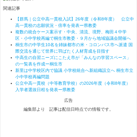
関連記事
【群馬｜公立中高一貫校入試】26年度（令和8年度） 公立中
高一貫校の志願状況・倍率を発表ー県教委
複数の統合ケース案示す・中央、清流、境野、梅田４中学
区・小中学校再編で桐生市教委・９月から地域協議会開催へ
桐生市の中学生10名を姉妹都市の米・コロンバス市へ派遣 国
際交流を通じて世界に羽ばたく人材育成を目指す
中高生の自習ニーズにこたえ市が「みんなの学習スペース」
の一覧表を作成ー桐生市
新里は中学校区内で協議 小学校統合へ新組織設立へ 桐生市立
小中学校再編問題
公立中高一貫校（中等教育学校）の2026年度（令和8年度）
入学者選抜日程を発表ー県教委
広告
編集部より 記事は配信日時点での情報です。