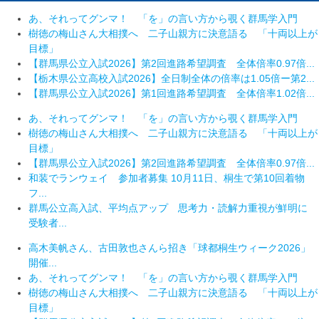
あ、それってグンマ！ 「を」の言い方から覗く群馬学入門
樹徳の梅山さん大相撲へ 二子山親方に決意語る 「十両以上が
目標」
【群馬県公立入試2026】第2回進路希望調査 全体倍率0.97倍...
【栃木県公立高校入試2026】全日制全体の倍率は1.05倍ー第2...
【群馬県公立入試2026】第1回進路希望調査 全体倍率1.02倍...
あ、それってグンマ！ 「を」の言い方から覗く群馬学入門
樹徳の梅山さん大相撲へ 二子山親方に決意語る 「十両以上が
目標」
【群馬県公立入試2026】第2回進路希望調査 全体倍率0.97倍...
和装でランウェイ 参加者募集 10月11日、桐生で第10回着物
フ...
群馬公立高入試、平均点アップ 思考力・読解力重視が鮮明に
受験者...
高木美帆さん、古田敦也さんら招き「球都桐生ウィーク2026」
開催...
あ、それってグンマ！ 「を」の言い方から覗く群馬学入門
樹徳の梅山さん大相撲へ 二子山親方に決意語る 「十両以上が
目標」