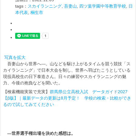
tags：
スカイランニング
,
吾妻山
,
四ツ葉学園中等教育学校
,
日
本代表
,
桐生市
写真を拡大
吾妻山から世界へ―。山などを駆け上がるタイムを競う競技「ス
カイランニング」で日本大会を制し、世界へ羽ばたこうとしている
現役高校生の日下泰造さん。日々の練習やスカイランニングの魅
力、今後の抱負などを聞いた。
【検索機能実装で充実】
群馬県公立高校入試 データガイド2027
【β版】｜最新データの更新は8月予定！ 学校の検索・比較ができ
るので試してみてください
―世界選手権出場を決めた感想は。