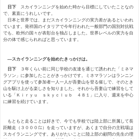
日下
スカイランニングを始めた時から目標にしていたことなの
で、素直にうれしいです。
日本と世界では、まだスカイランニングの実力差があるといわれ
ています。発祥国のイタリアで今年行われた一般部門の国別対抗戦
でも、欧州の国々が表彰台を独占しました。世界レベルの実力を自
分の体で感じられればと思っています。
―スカイランニングを始めたきっかけは。
日下
３年くらい前に同じ学校の友達を通じて誘われた「ミネマ
ラソン」に参加したことがきっかけです。ミネマラソンはランニン
グアプリを使って参加者一人一人が吾妻山を登る催しで、そのとき
山を駆け上がる楽しさを知りました。それから吾妻山で練習をして
いる「Ｋｉｒｙｕ ｓｋｙｃｌｕｂ ４８１」に入り、週末を中心
に練習を続けています。
もともと走ることは好きで、今でも学校では陸上部に所属して長
距離走（３０００㍍）を走っていますが、あくまで自分の主戦場は
スカイランニングです。ありがたいことに陸上部の顧問の先生の理