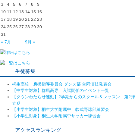
3
4
5
6
7
8
9
10
11
12
13
14
15
16
17
18
19
20
21
22
23
24
25
26
27
28
29
30
31
« 7月
9月 »
生徒募集
桐生高校 應援指導委員会 ダンス部 合同演技発表会
【中学生対象】群馬高専 入試関係のイベント一覧
【タウンわたらせ連動】2学期からのスクール＆レッスン 第2弾
☆彡
【小学生対象】桐生大学附属中 軟式野球部練習会
【小学生対象】桐生大学附属中サッカー練習会
アクセスランキング