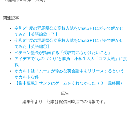
関連記事
令和6年度の群馬県公立高校入試をChatGPTにガチで解かせ
てみた【英語編②・了】
令和6年度の群馬県公立高校入試をChatGPTにガチで解かせ
てみた【英語編①】
ベテラン塾長が指南する「受験前に心がけたいこと」
アイデアで“ものづくり”と勝負 小学生３人「コマ大戦」に挑
戦
オカルト誌「ムー」が珍妙な英会話本をリリースするという
オカルトな件
【集中連載】サンタはゲームをくれなかった（３・最終回）
広告
編集部より 記事は配信日時点での情報です。