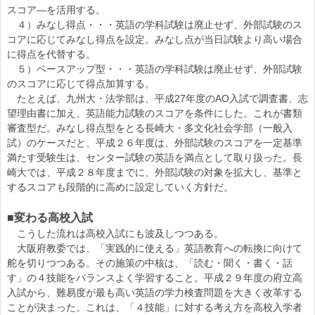
スコア―を活用する。
４）みなし得点・・・英語の学科試験は廃止せず、外部試験のス
コアに応じてみなし得点を設定。みなし点が当日試験より高い場合
に得点を代替する。
５）ベースアップ型・・・英語の学科試験は廃止せず、外部試験
のスコアに応じて得点加算する。
たとえば、九州大・法学部は、平成27年度のAO入試で調査書、志
望理由書に加え、英語能力試験のスコアを条件にした。これが書類
審査型だ。みなし得点型をとる長崎大・多文化社会学部（一般入
試）のケースだと、平成２６年度は、外部試験のスコアを一定基準
満たす受験生は、センター試験の英語を満点として取り扱った。長
崎大では、平成２８年度までに、外部試験の対象を拡大し、基準と
するスコアも段階的に高めに設定していく方針だ。
■変わる高校入試
こうした流れは高校入試にも波及しつつある。
大阪府教委では、「実践的に使える」英語教育への転換に向けて
舵を切りつつある。その施策の中核は、「読む・聞く・書く・話
す」の４技能をバランスよく学習すること。平成２９年度の府立高
入試から、難易度が最も高い英語の学力検査問題を大きく改革する
ことが決まった。これは、「４技能」に対する考え方を高校入学者