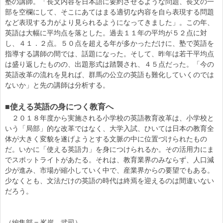
塾の講師。「長文内容を日本語に要約させるような問題、長文の一
部を空欄にして、そこにあてはまる適切な内容を自ら表現する問題
など表現する力がより見られるようになってきました」。この年、
英語は大幅に平均点を落とした。過去１１年の平均が５２点に対
し、４１．２点。５０点を超える年が多かっただけに、塾で英語を
指導する講師の間では、話題になった。そして、昨年は若干平均点
は盛り返したものの、出題形式は踏襲され、４５点だった。「今の
英語改革の流れを見れば、群馬の公立の英語も難化していくのでは
ないか」と先の講師は分析する。
■使える英語の身につく教育へ
２０１８年度から実施される小学校の英語教育改革は、小学校と
いう「局部」的な改革ではなく、大学入試、ひいては日本の教育全
体が大きく変貌を遂げようとする文脈の中に位置づけられたもの
だ。いかに「使える英語力」を身につけられるか。その活用力にま
でスポットライトがあたる。それは、教育業界のみならず、人口減
少が進み、市場が縮小していく中で、産業界からの要望でもある。
少なくとも、文法だけの英語の時代は終焉を迎えるのは間違いない
だろう。
（編集部＝峯岸 武司）