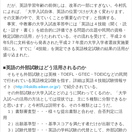
だが、英語学習年齢の前倒しは、改革の一部にすぎない。今村氏
によれば、「大学入試自体、英語の位置づけが大きく変わります。
その文脈の中で、見ていくことが重要なのです」と指摘する。
事実、中教審の大学入試改革答申には「英語は４技能（聞く・読
む・話す・書く）を総合的に評価できる問題の出題や民間の資格・
検定試験の活用」がうたわれている。その流れを受けて、平成２６
年5月に文科省から発表された平成２７年度の大学入学者選抜実施要
項にも、すでに「4技能」を測定できる英語検定試験の結果の活用が
盛り込まれた。
■英語の外部試験はどう活用されるのか
そもそも外部試験とは英検・TOEFL・GTEC・TOEICなどの民間
で行われている英語検定試験を指す。詳細は英語４技能試験情報サ
イト（
http://4skills.eiken.or.jp/
）で紹介されている。
その外部試験が大学入試とどのように関わってくるのか。「大学
入試への活用の方法としては現状では、主に５種類に分類できるか
と思います」と今村氏は説明する。その５種類とはこうだ。
１）書類審査型・・・様々な提出書類と合わせ、合否判定に活
用
２）出願基準型・・・基準スコアを満たす者だけが出願できる。
３）試験代替型・・・英語の学科試験の代替として、外部試験の