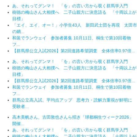
あ、それってグンマ！ 「を」の言い方から覗く群馬学入門
樹徳の梅山さん大相撲へ 二子山親方に決意語る 「十両以上が
目標」
「エイ、エイ、オー！」小学生43人 新田武士団を再現 太田市
の鏑...
和装でランウェイ 参加者募集 10月11日、桐生で第10回着物
フ...
【群馬県公立入試2026】第2回進路希望調査 全体倍率0.97倍...
あ、それってグンマ！ 「を」の言い方から覗く群馬学入門
樹徳の梅山さん大相撲へ 二子山親方に決意語る 「十両以上が
目標」
【群馬県公立入試2026】第2回進路希望調査 全体倍率0.97倍...
和装でランウェイ 参加者募集 10月11日、桐生で第10回着物
フ...
群馬公立高入試、平均点アップ 思考力・読解力重視が鮮明に
受験者...
高木美帆さん、古田敦也さんら招き「球都桐生ウィーク2026」
開催...
あ、それってグンマ！ 「を」の言い方から覗く群馬学入門
樹徳の梅山さん大相撲へ 二子山親方に決意語る 「十両以上が