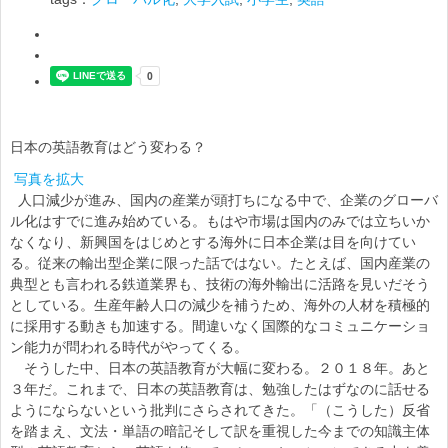
日本の英語教育はどう変わる？
写真を拡大
人口減少が進み、国内の産業が頭打ちになる中で、企業のグローバ
ル化はすでに進み始めている。もはや市場は国内のみでは立ちいか
なくなり、新興国をはじめとする海外に日本企業は目を向けてい
る。従来の輸出型企業に限った話ではない。たとえば、国内産業の
典型とも言われる鉄道業界も、技術の海外輸出に活路を見いだそう
としている。生産年齢人口の減少を補うため、海外の人材を積極的
に採用する動きも加速する。間違いなく国際的なコミュニケーショ
ン能力が問われる時代がやってくる。
そうした中、日本の英語教育が大幅に変わる。２０１８年。あと
３年だ。これまで、日本の英語教育は、勉強したはずなのに話せる
ようにならないという批判にさらされてきた。「（こうした）反省
を踏まえ、文法・単語の暗記そして訳を重視した今までの知識主体