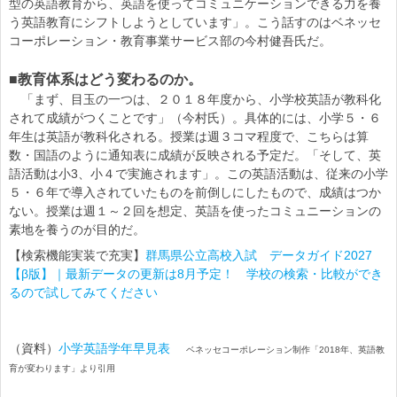
型の英語教育から、英語を使ってコミュニケーションできる力を養
う英語教育にシフトしようとしています」。こう話すのはベネッセ
コーポレーション・教育事業サービス部の今村健吾氏だ。
■教育体系はどう変わるのか。
「まず、目玉の一つは、２０１８年度から、小学校英語が教科化
されて成績がつくことです」（今村氏）。具体的には、小学５・６
年生は英語が教科化される。授業は週３コマ程度で、こちらは算
数・国語のように通知表に成績が反映される予定だ。「そして、英
語活動は小3、小４で実施されます」。この英語活動は、従来の小学
５・６年で導入されていたものを前倒しにしたもので、成績はつか
ない。授業は週１～２回を想定、英語を使ったコミュニーションの
素地を養うのが目的だ。
【検索機能実装で充実】
群馬県公立高校入試 データガイド2027
【β版】｜最新データの更新は8月予定！ 学校の検索・比較ができ
るので試してみてください
（資料）
小学英語学年早見表
ベネッセコーポレーション制作「2018年、英語教
育が変わります」より引用