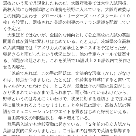
選抜という形で具現化したものだ。大阪府教委では大学入試同様、
高校入試にも外部試験との連携を視野に入れている。大阪府教委は
この施策にあわせ、グローバル・リーダーズ・ハイスクール（１０
校）を設置し、選抜された英語の指導のベテラン講師を配置してい
く予定だ。
大阪ほどではないが、全国的な傾向として公立高校の入試の英語
問題自体が質的に変わりはじめている。たとえば、茨城県公立高校
の入試問題では「アメリカ人の留学生とテニスする予定だったが、
朝起きると雨だったという状況に対し、他の予定をメールで提案す
る」問題が出題された。これを英語で15語以上２５語以内で英作さ
せる内容だ。
「以前であれば、この手の問題は、文法的な瑕疵（かし）がなけ
れば、得点がつきました。たとえば、代替案を野球にすると書いて
もマルがついたわけです。ところが、最近はその問題の意図がしっ
かり汲まれているかまで見られます。雨が降っているわけだから、
野球というのは考えにくいわけで、状況に対する適切さ まで採点基
準に反映されるようになりました」と今村氏は話す。高校入試の英
語がコミュニケーションにウエイトを置きはじめた好例といえる。
自由英作文の制限語数も、年々増えている。
群馬県入試でも地殻変動は起きている。「２年前の公立入試から
英語は質的に変わりました」。こう話すのは県内で英語を指導する