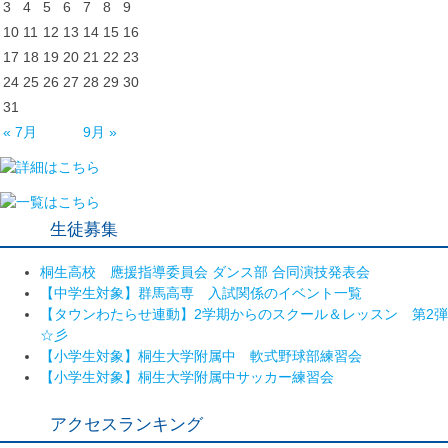
3
4
5
6
7
8
9
10
11
12
13
14
15
16
17
18
19
20
21
22
23
24
25
26
27
28
29
30
31
« 7月
9月 »
生徒募集
桐生高校 應援指導委員会 ダンス部 合同演技発表会
【中学生対象】群馬高専 入試関係のイベント一覧
【タウンわたらせ連動】2学期からのスクール＆レッスン 第2弾
☆彡
【小学生対象】桐生大学附属中 軟式野球部練習会
【小学生対象】桐生大学附属中サッカー練習会
アクセスランキング