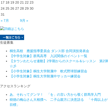
17
18
19
20
21
22
23
24
25
26
27
28
29
30
31
« 7月
9月 »
生徒募集
桐生高校 應援指導委員会 ダンス部 合同演技発表会
【中学生対象】群馬高専 入試関係のイベント一覧
【タウンわたらせ連動】2学期からのスクール＆レッスン 第2弾
☆彡
【小学生対象】桐生大学附属中 軟式野球部練習会
【小学生対象】桐生大学附属中サッカー練習会
アクセスランキング
あ、それってグンマ！ 「を」の言い方から覗く群馬学入門
樹徳の梅山さん大相撲へ 二子山親方に決意語る 「十両以上が
目標」