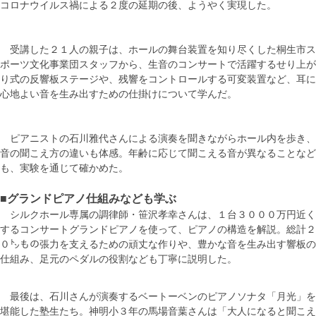
コロナウイルス禍による２度の延期の後、ようやく実現した。
受講した２１人の親子は、ホールの舞台装置を知り尽くした桐生市ス
ポーツ文化事業団スタッフから、生音のコンサートで活躍するせり上が
り式の反響板ステージや、残響をコントロールする可変装置など、耳に
心地よい音を生み出すための仕掛けについて学んだ。
ピアニストの石川雅代さんによる演奏を聞きながらホール内を歩き、
音の聞こえ方の違いも体感。年齢に応じて聞こえる音が異なることなど
も、実験を通じて確かめた。
■グランドピアノ仕組みなども学ぶ
シルクホール専属の調律師・笹沢孝幸さんは、１台３０００万円近く
するコンサートグランドピアノを使って、ピアノの構造を解説。総計２
０㌧もの張力を支えるための頑丈な作りや、豊かな音を生み出す響板の
仕組み、足元のペダルの役割なども丁寧に説明した。
最後は、石川さんが演奏するベートーベンのピアノソナタ「月光」を
堪能した塾生たち。神明小３年の馬場音葉さんは「大人になると聞こえ