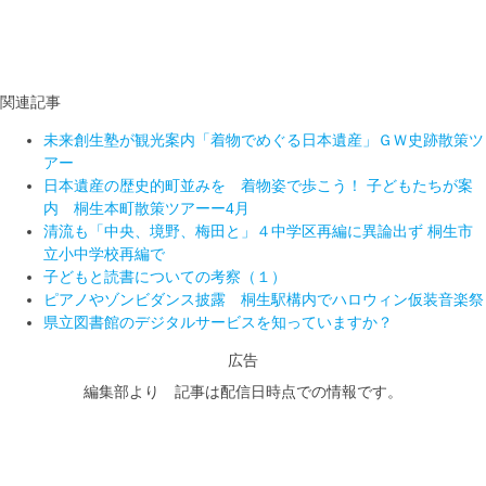
関連記事
未来創生塾が観光案内「着物でめぐる日本遺産」ＧＷ史跡散策ツ
アー
日本遺産の歴史的町並みを 着物姿で歩こう！ 子どもたちが案
内 桐生本町散策ツアーー4月
清流も「中央、境野、梅田と」４中学区再編に異論出ず 桐生市
立小中学校再編で
子どもと読書についての考察（１）
ピアノやゾンビダンス披露 桐生駅構内でハロウィン仮装音楽祭
県立図書館のデジタルサービスを知っていますか？
広告
編集部より 記事は配信日時点での情報です。