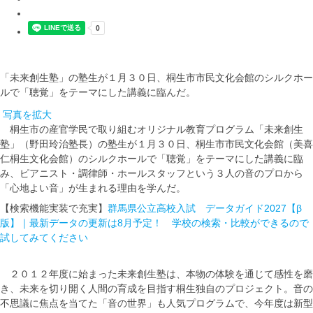
「未来創生塾」の塾生が１月３０日、桐生市市民文化会館のシルクホー
ルで「聴覚」をテーマにした講義に臨んだ。
写真を拡大
桐生市の産官学民で取り組むオリジナル教育プログラム「未来創生
塾」（野田玲治塾長）の塾生が１月３０日、桐生市市民文化会館（美喜
仁桐生文化会館）のシルクホールで「聴覚」をテーマにした講義に臨
み、ピアニスト・調律師・ホールスタッフという３人の音のプロから
「心地よい音」が生まれる理由を学んだ。
【検索機能実装で充実】
群馬県公立高校入試 データガイド2027【β
版】｜最新データの更新は8月予定！ 学校の検索・比較ができるので
試してみてください
２０１２年度に始まった未来創生塾は、本物の体験を通じて感性を磨
き、未来を切り開く人間の育成を目指す桐生独自のプロジェクト。音の
不思議に焦点を当てた「音の世界」も人気プログラムで、今年度は新型