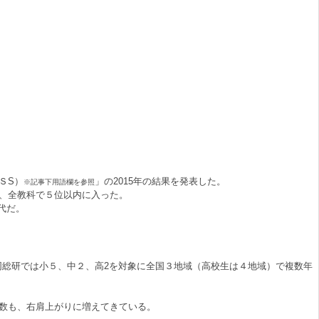
ＳS）
」の2015年の結果を発表した。
※記事下用語欄を参照
、全教科で５位以内に入った。
代だ。
総研では小５、中２、高2を対象に全国３地域（高校生は４地域）で複数年
日数も、右肩上がりに増えてきている。