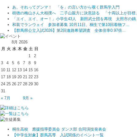
あ、それってグンマ！ 「を」の言い方から覗く群馬学入門
樹徳の梅山さん大相撲へ 二子山親方に決意語る 「十両以上が目標
「エイ、エイ、オー！」小学生43人 新田武士団を再現 太田市の鏑..
和装でランウェイ 参加者募集 10月11日、桐生で第10回着物フ...
【群馬県公立入試2026】第2回進路希望調査 全体倍率0.97倍...
8月 2026
月
火
水
木
金
土
日
1
2
3
4
5
6
7
8
9
10
11
12
13
14
15
16
17
18
19
20
21
22
23
24
25
26
27
28
29
30
31
« 7月
9月 »
桐生高校 應援指導委員会 ダンス部 合同演技発表会
【中学生対象】群馬高専 入試関係のイベント一覧