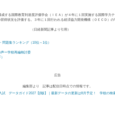
関で構成する国際教育到達度評価学会（ＩＥＡ）が４年に１回実施する国際学力
の習得状況を評価する。３年に１回行われる経済協力開発機構（ＯＥＣＤ）の
より引用）
・問題集ランキング（10位～1位）
の声ー学校再編検討委
下）
広告
編集部より 記事は配信日時点での情報です。
入試 データガイド2027【β版】｜最新データの更新は8月予定！ 学校の