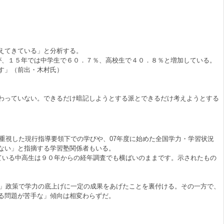
増えてきている」と分析する。
が、１５年では中学生で６０．７％、高校生で４０．８％と増加している。
す」（前出・木村氏）
わっていない。できるだけ暗記しようとする派とできるだけ考えようとする
重視した現行指導要領下での学びや、07年度に始めた全国学力・学習状況
ない」と指摘する学習塾関係者もいる。
ている中高生は９０年からの経年調査でも横ばいのままです。示されたもの
り」政策で学力の底上げに一定の成果をあげたことを裏付ける。その一方で、
る問題が苦手な」傾向は相変わらずだ。