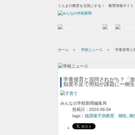
ぐんまの教育を元気にする！ 教育情報サイト
ホーム
»
学校ニュース
»
学童保育と
学童保育と混同されがち？「放
知度不足で周知が課題にー桐生
みんなの学校新聞編集局
投稿日：2024.06.04
tags：
放課後子供教室 桐生
,
桐