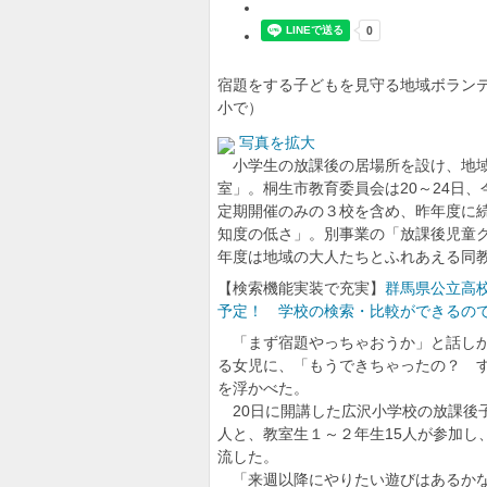
宿題をする子どもを見守る地域ボラン
小で）
写真を拡大
小学生の放課後の居場所を設け、地域
室」。桐生市教育委員会は20～24日
定期開催のみの３校を含め、昨年度に続
知度の低さ」。別事業の「放課後児童ク
年度は地域の大人たちとふれあえる同
【検索機能実装で充実】
群馬県公立高校
予定！ 学校の検索・比較ができるの
「まず宿題やっちゃおうか」と話しか
る女児に、「もうできちゃったの？ 
を浮かべた。
20日に開講した広沢小学校の放課後
高木美帆さん、古
人と、教室生１～２年生15人が参加し
「球都桐生ウィーク2
流した。
あ、それってグン
「来週以降にやりたい遊びはあるかな