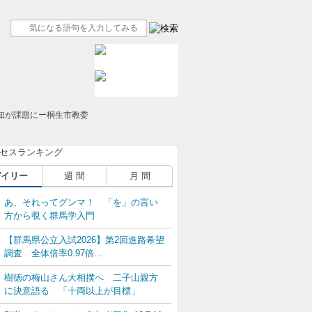
知が課題にー桐生市教委
デイリー
週 間
月 間
あ、それってグンマ！ 「を」の言い
方から覗く群馬学入門
【群馬県公立入試2026】第2回進路希望
調査 全体倍率0.97倍...
樹徳の梅山さん大相撲へ 二子山親方
に決意語る 「十両以上が目標」