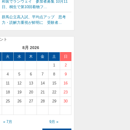
和装でランウェイ 参加者募集 10月11
日、桐生で第10回着物フ...
群馬公立高入試、平均点アップ 思考
力・読解力重視が鮮明に 受験者...
8月 2026
火
水
木
金
土
日
1
2
4
5
6
7
8
9
11
12
13
14
15
16
18
19
20
21
22
23
25
26
27
28
29
30
« 7月
9月 »