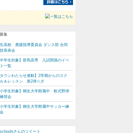
生高校 應援指導委員会 ダンス部 合同
技発表会
中学生対象】群馬高専 入試関係のイベ
ト一覧
タウンわたらせ連動】2学期からのスク
ル＆レッスン 第2弾☆彡
小学生対象】桐生大学附属中 軟式野球
練習会
小学生対象】桐生大学附属中サッカー練
会
_schoolsさんのツイート