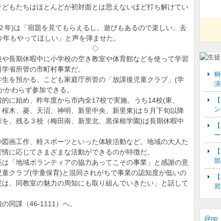
入門
子どもたちはほとんどが初対面とは思えないほど打ち解けてい
相撲へ 二子山親方
２年)は「宿題を見てもらえるし、遊びもあるので楽しい。去
両以上が目標」
今年もやってほしい」と声を弾ませた。
026】第2回進路希望
◇
倍...
や長期休暇中に小学校の空き教室や体育館などを使って学習
科学省所管の市町村事業だ。
参加者募集 10月11
桐
生を預かる、こども家庭庁所管の「放課後児童クラブ」(学
物フ...
演
かかわらず参加できる。
【
に始め、昨年度から市内全17校で実施。うち14校(東、
ン
、桜木、菱、天沼、神明、新里中央、新里東)は５月下旬以降
催を、残る３校（梅田南、新里北、黒保根学園)は長期休暇中
【
ー
図画工作、軽スポーツといった体験活動など。地域の大人た
【
実情に応じてさまざまな活動ができるのが特徴だ。
部
は「地域ボランティアの協力あってこその事業」と感謝の意
童クラブ(学童保育)と混同されがちで事業の認知度が低いの
【
度は、同教室の魅力の周知にも取り組んでいきたい」と話して
習
課（46-1111）へ。
@np