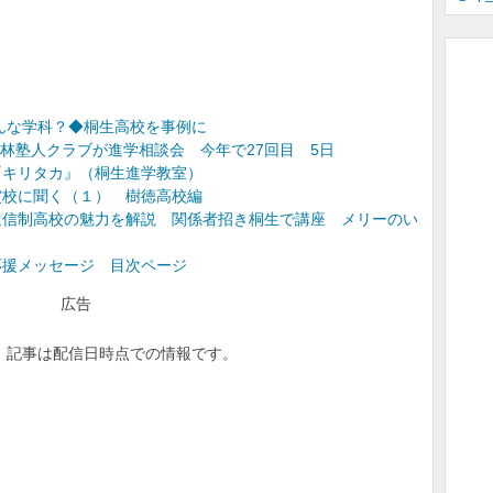
どんな学科？◆桐生高校を事例に
館林塾人クラブが進学相談会 今年で27回目 5日
『キリタカ』（桐生進学教室）
賞校に聞く（１） 樹徳高校編
通信制高校の魅力を解説 関係者招き桐生で講座 メリーのい
応援メッセージ 目次ページ
広告
 記事は配信日時点での情報です。