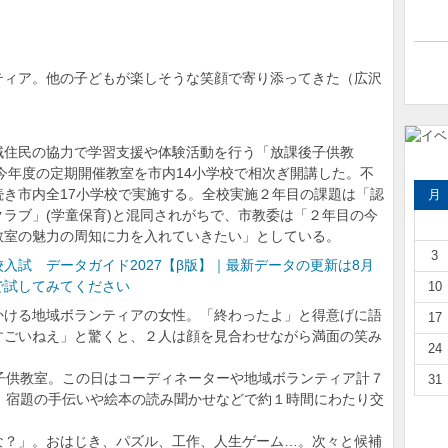
ティア。他の子どもが楽しそうな笑顔で寄り添ってきた（広沢
あ、それってグンマ！ 「を」の言い
方から覗く群馬学入門
住民の協力で学習支援や体験活動を行う「放課後子供教
樹徳の梅山さん大相撲へ 二子山親方
、今年度の定期開催教室を市内14小学校で相次ぎ開講した。不
に決意語る 「十両以上が目標」
き市内全17小学校で実施する。全校実施２年目の課題は「認
月
ラブ」(学童保育)と混同されがちで、市教委は「２年目の今
和装でランウェイ 参加者募集 10月11
教室の魅力の周知に力を入れていきたい」としている。
日、桐生で第10回着物フ...
3
入試 データガイド2027【β版】｜最新データの更新は8月
群馬公立高入試、平均点アップ 思考
で試してみてください
10
力・読解力重視が鮮明に 受験者...
ける地域ボランティアの女性。「終わったよ」と得意げに語
17
【群馬県公立入試2026】第2回進路希望
すごいねえ」と驚くと、２人は顔を見合わせながら満面の笑み
調査 全体倍率0.97倍...
24
子供教室。この日はコーディネーターや地域ボランティア計７
31
田敦也さんら招き
、宿題の手伝いや絵本の読み聞かせなどで約１時間にわたり交
026」開催...
マ！ 「を」の言い
？」。おはじき、パズル、工作、人生ゲーム…。次々と候補