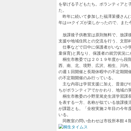
方から覗く群馬学
を挙げる子どもたち。ボランティアと
た。
樹徳の梅山さん大
昨年に続いて参加した福澤茉優さん(
に決意語る 「十
年は○×クイズが楽しかったので、また
【群馬県公立入試2
調査 全体倍率0.97
放課後子供教室は原則無料で、放課後
支援や地域住民との交流を行う、文部
和装でランウェイ 
仕事などで日中に保護者がいない小学
日、桐生で第10回着
童保育)と異なり、保護者の就労状況に
桐生市教委では２０１９年度から段階的
西、南、北、境野、広沢、相生、川内
の週１回開催と長期休暇中の不定期開
の不定期開催のみ行っている。
主な内容は学習支援に加え、昔遊びや
ちがボランティアでかかわり、地域の
桐生市教委の小野里篤史生涯学習課長
を表する一方、名称が似ている放課後児
が課題とも。「全校実施２年目の今年
いる。
同教室の問い合わせは市役所本館４階の同