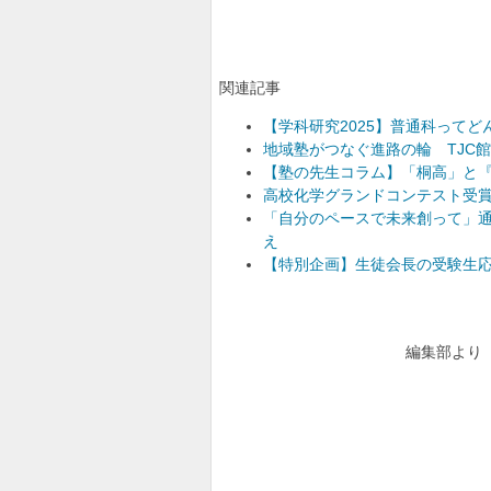
関連記事
【学科研究2025】普通科って
地域塾がつなぐ進路の輪 TJC
【塾の先生コラム】「桐高」と
高校化学グランドコンテスト受
「自分のペースで未来創って」
え
【特別企画】生徒会長の受験生
編集部より