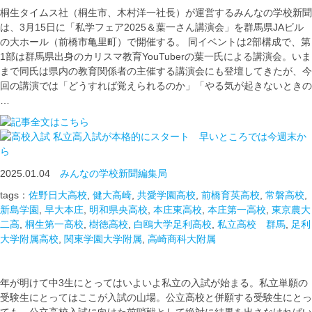
桐生タイムス社（桐生市、木村洋一社長）が運営するみんなの学校新聞
は、3月15日に「私学フェア2025＆葉一さん講演会」を群馬県JAビル
の大ホール（前橋市亀里町）で開催する。 同イベントは2部構成で、第
1部は群馬県出身のカリスマ教育YouTuberの葉一氏による講演会。いま
まで同氏は県内の教育関係者の主催する講演会にも登壇してきたが、今
回の講演では「どうすれば覚えられるのか」「やる気が起きないときの
…
私立高入試が本格的にスタート 早いところでは今週末か
ら
2025.01.04
みんなの学校新聞編集局
tags：
佐野日大高校
,
健大高崎
,
共愛学園高校
,
前橋育英高校
,
常磐高校
,
新島学園
,
早大本庄
,
明和県央高校
,
本庄東高校
,
本庄第一高校
,
東京農大
二高
,
桐生第一高校
,
樹徳高校
,
白鴎大学足利高校
,
私立高校 群馬
,
足利
大学附属高校
,
関東学園大学附属
,
高崎商科大附属
年が明けて中3生にとってはいよいよ私立の入試が始まる。私立単願の
受験生にとってはここが入試の山場。公立高校と併願する受験生にとっ