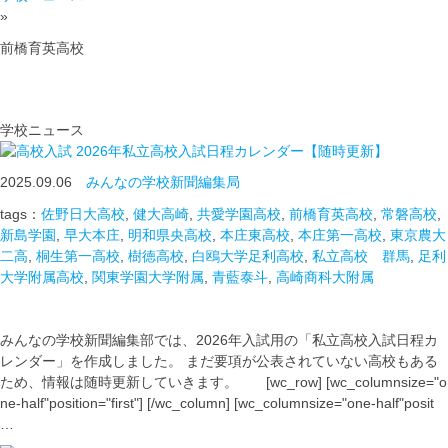
»
前橋育英高校
学校ニュース
2026年私立高校入試日程カレンダー【随時更新】
2025.09.06
みんなの学校新聞編集局
tags：
佐野日大高校
,
健大高崎
,
共愛学園高校
,
前橋育英高校
,
常磐高校
,
新島学園
,
早大本庄
,
明和県央高校
,
本庄東高校
,
本庄第一高校
,
東京農大
二高
,
桐生第一高校
,
樹徳高校
,
白鴎大学足利高校
,
私立高校 群馬
,
足利
大学附属高校
,
関東学園大学附属
,
青藍泰斗
,
高崎商科大附属
みんなの学校新聞編集部では、2026年入試用の「私立高校入試日程カ
レンダー」を作成しました。 まだ要項が公表されていない高校もある
ため、情報は随時更新していきます。 [wc_row] [wc_columnsize="o
ne-half"position="first"] [/wc_column] [wc_columnsize="one-half"posit
…