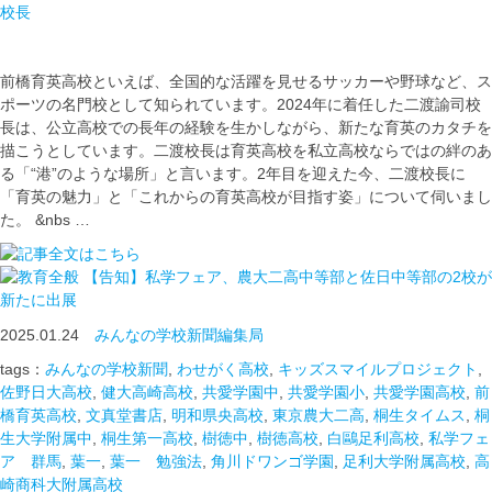
校長
前橋育英高校といえば、全国的な活躍を見せるサッカーや野球など、ス
ポーツの名門校として知られています。2024年に着任した二渡諭司校
長は、公立高校での長年の経験を生かしながら、新たな育英のカタチを
描こうとしています。二渡校長は育英高校を私立高校ならではの絆のあ
る「“港”のような場所」と言います。2年目を迎えた今、二渡校長に
「育英の魅力」と「これからの育英高校が目指す姿」について伺いまし
た。 &nbs …
【告知】私学フェア、農大二高中等部と佐日中等部の2校が
新たに出展
2025.01.24
みんなの学校新聞編集局
tags：
みんなの学校新聞
,
わせがく高校
,
キッズスマイルプロジェクト
,
佐野日大高校
,
健大高崎高校
,
共愛学園中
,
共愛学園小
,
共愛学園高校
,
前
橋育英高校
,
文真堂書店
,
明和県央高校
,
東京農大二高
,
桐生タイムス
,
桐
生大学附属中
,
桐生第一高校
,
樹徳中
,
樹徳高校
,
白鷗足利高校
,
私学フェ
ア 群馬
,
葉一
,
葉一 勉強法
,
角川ドワンゴ学園
,
足利大学附属高校
,
高
崎商科大附属高校