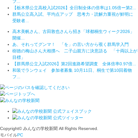
フ...
【栃木県公立高校入試2026】全日制全体の倍率は1.05倍ー第2...
群馬公立高入試、平均点アップ 思考力・読解力重視が鮮明に
受験者...
高木美帆さん、古田敦也さんら招き「球都桐生ウィーク2026」
開催...
あ、それってグンマ！ 「を」の言い方から覗く群馬学入門
樹徳の梅山さん大相撲へ 二子山親方に決意語る 「十両以上が
目標」
【群馬県公立入試2026】第2回進路希望調査 全体倍率0.97倍...
和装でランウェイ 参加者募集 10月11日、桐生で第10回着物
フ...
Copyright© みんなの学校新聞 All Rights Reserved.
モバイル
PC