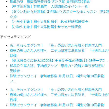
桐生高校 應援指導委員会 ダンス部 合同演技発表会
【中学生対象】群馬高専 入試関係のイベント一覧
【タウンわたらせ連動】2学期からのスクール＆レッスン 第2弾
☆彡
【小学生対象】桐生大学附属中 軟式野球部練習会
【小学生対象】桐生大学附属中サッカー練習会
アクセスランキング
あ、それってグンマ！ 「を」の言い方から覗く群馬学入門
樹徳の梅山さん大相撲へ 二子山親方に決意語る 「十両以上が
目標」
【栃木県公立高校入試2026】全日制全体の倍率は1.05倍ー第2...
群馬公立高入試、平均点アップ 思考力・読解力重視が鮮明に
受験者...
和装でランウェイ 参加者募集 10月11日、桐生で第10回着物
フ...
あ、それってグンマ！ 「を」の言い方から覗く群馬学入門
樹徳の梅山さん大相撲へ 二子山親方に決意語る 「十両以上が
目標」
和装でランウェイ 参加者募集 10月11日、桐生で第10回着物