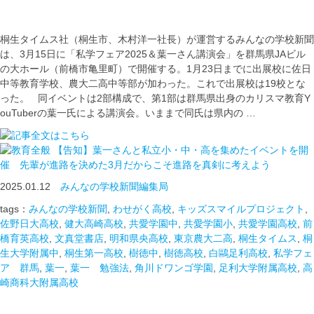
桐生タイムス社（桐生市、木村洋一社長）が運営するみんなの学校新聞
は、3月15日に「私学フェア2025＆葉一さん講演会」を群馬県JAビル
の大ホール（前橋市亀里町）で開催する。1月23日までに出展校に佐日
中等教育学校、農大二高中等部が加わった。これで出展校は19校とな
った。 同イベントは2部構成で、第1部は群馬県出身のカリスマ教育Y
ouTuberの葉一氏による講演会。いままで同氏は県内の …
【告知】葉一さんと私立小・中・高を集めたイベントを開
催 先輩が進路を決めた3月だからこそ進路を真剣に考えよう
2025.01.12
みんなの学校新聞編集局
tags：
みんなの学校新聞
,
わせがく高校
,
キッズスマイルプロジェクト
,
佐野日大高校
,
健大高崎高校
,
共愛学園中
,
共愛学園小
,
共愛学園高校
,
前
橋育英高校
,
文真堂書店
,
明和県央高校
,
東京農大二高
,
桐生タイムス
,
桐
生大学附属中
,
桐生第一高校
,
樹徳中
,
樹徳高校
,
白鷗足利高校
,
私学フェ
ア 群馬
,
葉一
,
葉一 勉強法
,
角川ドワンゴ学園
,
足利大学附属高校
,
高
崎商科大附属高校