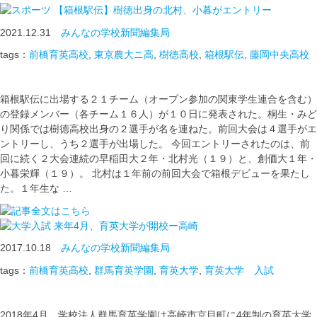
【箱根駅伝】樹徳出身の北村、小暮がエントリー
2021.12.31
みんなの学校新聞編集局
tags：
前橋育英高校
,
東京農大ニ高
,
樹徳高校
,
箱根駅伝
,
藤岡中央高校
箱根駅伝に出場する２１チーム（オープン参加の関東学生連合を含む）
の登録メンバー（各チーム１６人）が１０日に発表された。桐生・みど
り関係では樹徳高校出身の２選手が名を連ねた。前回大会は４選手がエ
ントリーし、うち２選手が出場した。 今回エントリーされたのは、前
回に続く２大会連続の早稲田大２年・北村光（１９）と、創価大１年・
小暮栄輝（１９）。 北村は１年前の前回大会で箱根デビューを果たし
た。１年生な …
来年4月、育英大学が開校ー高崎
2017.10.18
みんなの学校新聞編集局
tags：
前橋育英高校
,
群馬育英学園
,
育英大学
,
育英大学 入試
2018年4月、学校法人群馬育英学園は高崎市京目町に4年制の育英大学