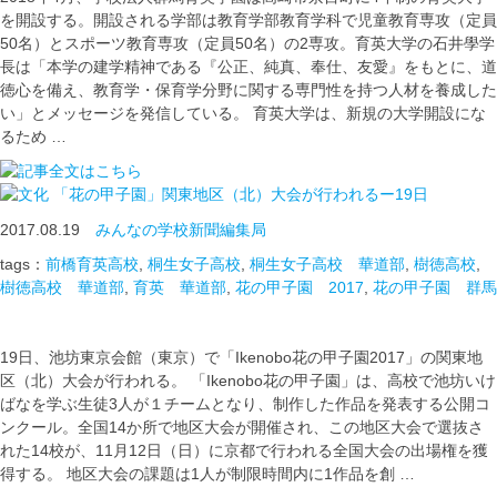
を開設する。開設される学部は教育学部教育学科で児童教育専攻（定員
50名）とスポーツ教育専攻（定員50名）の2専攻。育英大学の石井學学
長は「本学の建学精神である『公正、純真、奉仕、友愛』をもとに、道
徳心を備え、教育学・保育学分野に関する専門性を持つ人材を養成した
い」とメッセージを発信している。 育英大学は、新規の大学開設にな
るため …
「花の甲子園」関東地区（北）大会が行われるー19日
2017.08.19
みんなの学校新聞編集局
tags：
前橋育英高校
,
桐生女子高校
,
桐生女子高校 華道部
,
樹徳高校
,
樹徳高校 華道部
,
育英 華道部
,
花の甲子園 2017
,
花の甲子園 群馬
19日、池坊東京会館（東京）で「Ikenobo花の甲子園2017」の関東地
区（北）大会が行われる。 「Ikenobo花の甲子園」は、高校で池坊いけ
ばなを学ぶ生徒3人が１チームとなり、制作した作品を発表する公開コ
ンクール。全国14か所で地区大会が開催され、この地区大会で選抜さ
れた14校が、11月12日（日）に京都で行われる全国大会の出場権を獲
得する。 地区大会の課題は1人が制限時間内に1作品を創 …