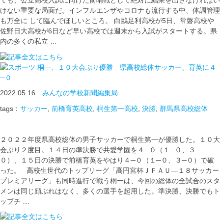
ても、公立高校入試に向けた前哨戦として絶対に結果を出さなければい
けない重要な局面だ。インフルエンザやコロナも流行する中、体調管理
も万全に して臨んでほしいところ。 白鷗足利高校が5日、常磐高校や
佐野日大高校が6日など早い高校では週末から入試がスタートする。県
内の多くの私立 …
桐一、１０大会ぶり優勝 県高校総体サッカー、育英に４
─０
2022.05.16
みんなの学校新聞編集局
tags：
サッカー
,
前橋育英高校
,
桐生第一高校
,
決勝
,
群馬県高校総体
２０２２年度県高校総体の男子サッカーで桐生第一が優勝した。１０大
会ぶり２度目。１４日の準決勝で共愛学園を４─０（１─０、３─
０）、１５日の決勝で前橋育英をやはり４─０（１─０、３─０）で破
った。 高校生世代のトップリーグ「高円宮杯ＪＦＡＵ―１８サッカー
プレミアリーグ」も同時進行で戦う桐一は、今回の総体の全試合のスタ
メンは同じ顔ぶれはなく、多くの選手を起用した。準決勝、決勝でもト
ップチ …