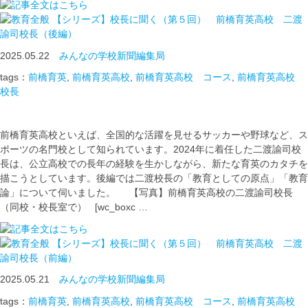
【シリーズ】校長に聞く（第５回） 前橋育英高校 二渡
諭司校長（後編）
2025.05.22
みんなの学校新聞編集局
tags：
前橋育英
,
前橋育英高校
,
前橋育英高校 コース
,
前橋育英高校
校長
前橋育英高校といえば、全国的な活躍を見せるサッカーや野球など、ス
ポーツの名門校として知られています。2024年に着任した二渡諭司校
長は、公立高校での長年の経験を生かしながら、新たな育英のカタチを
描こうとしています。後編では二渡校長の「教育としての原点」「教育
論」について伺いました。 【写真】前橋育英高校の二渡諭司校長
（同校・校長室で） [wc_boxc …
【シリーズ】校長に聞く（第５回） 前橋育英高校 二渡
諭司校長（前編）
2025.05.21
みんなの学校新聞編集局
tags：
前橋育英
,
前橋育英高校
,
前橋育英高校 コース
,
前橋育英高校