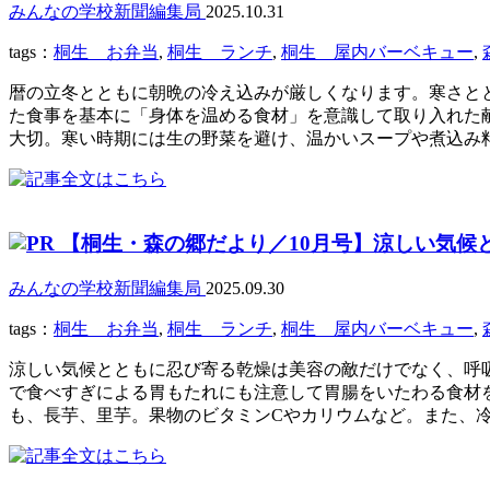
みんなの学校新聞編集局
2025.10.31
tags：
桐生 お弁当
,
桐生 ランチ
,
桐生 屋内バーベキュー
,
暦の立冬とともに朝晩の冷え込みが厳しくなります。寒さと
た食事を基本に「身体を温める食材」を意識して取り入れた
大切。寒い時期には生の野菜を避け、温かいスープや煮込み料
【桐生・森の郷だより／10月号】涼しい気候
みんなの学校新聞編集局
2025.09.30
tags：
桐生 お弁当
,
桐生 ランチ
,
桐生 屋内バーベキュー
,
涼しい気候とともに忍び寄る乾燥は美容の敵だけでなく、呼
で食べすぎによる胃もたれにも注意して胃腸をいたわる食材を
も、長芋、里芋。果物のビタミンCやカリウムなど。また、冷