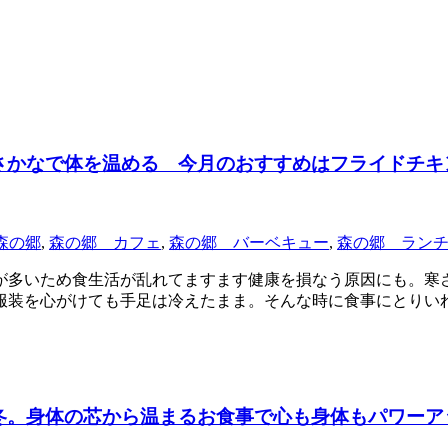
さかなで体を温める 今月のおすすめはフライドチキ
森の郷
,
森の郷 カフェ
,
森の郷 バーベキュー
,
森の郷 ラン
が多いため食生活が乱れてますます健康を損なう原因にも。寒
服装を心がけても手足は冷えたまま。そんな時に食事にとりい
冬。身体の芯から温まるお食事で心も身体もパワー