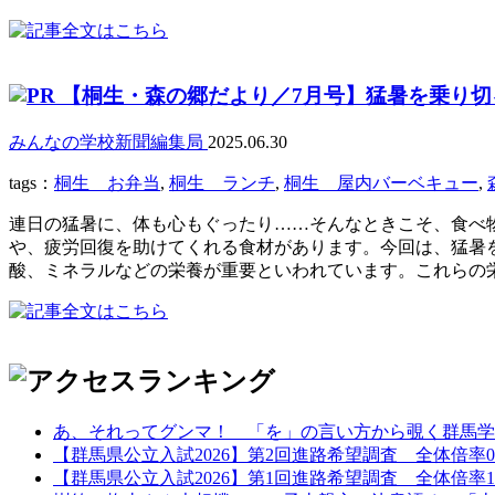
【桐生・森の郷だより／7月号】猛暑を乗り切
みんなの学校新聞編集局
2025.06.30
tags：
桐生 お弁当
,
桐生 ランチ
,
桐生 屋内バーベキュー
,
連日の猛暑に、体も心もぐったり……そんなときこそ、食べ
や、疲労回復を助けてくれる食材があります。今回は、猛暑を
酸、ミネラルなどの栄養が重要といわれています。これらの栄
あ、それってグンマ！ 「を」の言い方から覗く群馬学
【群馬県公立入試2026】第2回進路希望調査 全体倍率0.97
【群馬県公立入試2026】第1回進路希望調査 全体倍率1.02