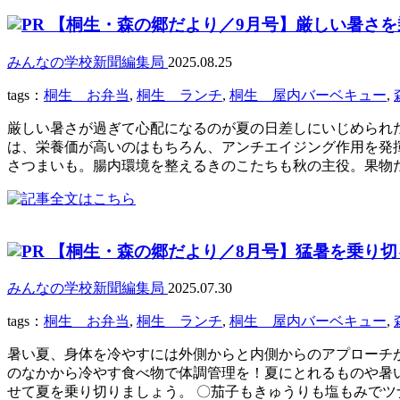
【桐生・森の郷だより／9月号】厳しい暑さを
みんなの学校新聞編集局
2025.08.25
tags：
桐生 お弁当
,
桐生 ランチ
,
桐生 屋内バーベキュー
,
厳しい暑さが過ぎて心配になるのが夏の日差しにいじめられ
は、栄養価が高いのはもちろん、アンチエイジング作用を発
さつまいも。腸内環境を整えるきのこたちも秋の主役。果物た
【桐生・森の郷だより／8月号】猛暑を乗り切
みんなの学校新聞編集局
2025.07.30
tags：
桐生 お弁当
,
桐生 ランチ
,
桐生 屋内バーベキュー
,
暑い夏、身体を冷やすには外側からと内側からのアプローチ
のなかから冷やす食べ物で体調管理を！夏にとれるものや暑
せて夏を乗り切りましょう。 〇茄子もきゅうりも塩もみでツ