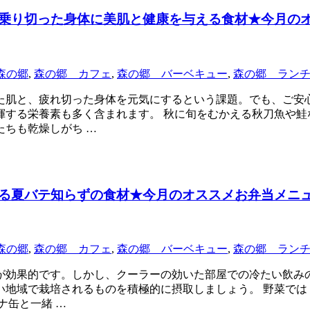
乗り切った身体に美肌と健康を与える食材★今月の
森の郷
,
森の郷 カフェ
,
森の郷 バーベキュー
,
森の郷 ラン
た肌と、疲れ切った身体を元気にするという課題。でも、ご安
揮する栄養素も多く含まれます。 秋に旬をむかえる秋刀魚や鮭
ちも乾燥しがち …
る夏バテ知らずの食材★今月のオススメお弁当メニ
森の郷
,
森の郷 カフェ
,
森の郷 バーベキュー
,
森の郷 ラン
が効果的です。しかし、クーラーの効いた部屋での冷たい飲み
い地域で栽培されるものを積極的に摂取しましょう。 野菜では
ナ缶と一緒 …