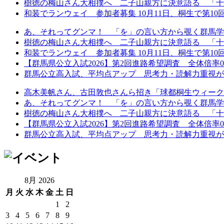
樹徳の梅山さん大相撲へ 二子山親方に決意語る 「十
和装でランウェイ 参加者募集 10月11日、桐生で第10回着
あ、それってグンマ！ 「を」の言い方から覗く群馬学
樹徳の梅山さん大相撲へ 二子山親方に決意語る 「十
和装でランウェイ 参加者募集 10月11日、桐生で第10回着
【群馬県公立入試2026】第2回進路希望調査 全体倍率0.97
群馬公立高入試、平均点アップ 思考力・読解力重視が鮮
高木美帆さん、古田敦也さんら招き「球都桐生ウィーク202
あ、それってグンマ！ 「を」の言い方から覗く群馬学
樹徳の梅山さん大相撲へ 二子山親方に決意語る 「十
【群馬県公立入試2026】第2回進路希望調査 全体倍率0.97
群馬公立高入試、平均点アップ 思考力・読解力重視が鮮
8月 2026
月
火
水
木
金
土
日
1
2
3
4
5
6
7
8
9