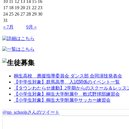
10
11
12
13
14
15
16
17
18
19
20
21
22
23
24
25
26
27
28
29
30
31
« 7月
9月 »
桐生高校 應援指導委員会 ダンス部 合同演技発表会
【中学生対象】群馬高専 入試関係のイベント一覧
【タウンわたらせ連動】2学期からのスクール＆レッス
【小学生対象】桐生大学附属中 軟式野球部練習会
【小学生対象】桐生大学附属中サッカー練習会
@np_schoolsさんのツイート