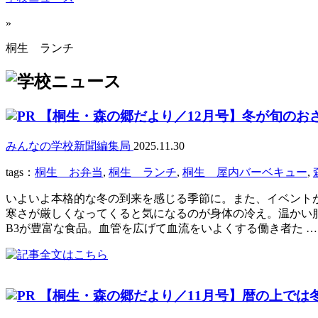
»
桐生 ランチ
【桐生・森の郷だより／12月号】冬が旬のお
みんなの学校新聞編集局
2025.11.30
tags：
桐生 お弁当
,
桐生 ランチ
,
桐生 屋内バーベキュー
,
いよいよ本格的な冬の到来を感じる季節に。また、イベント
寒さが厳しくなってくると気になるのが身体の冷え。温かい
B3が豊富な食品。血管を広げて血流をいよくする働き者た …
【桐生・森の郷だより／11月号】暦の上では