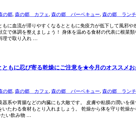
森の郷
,
森の郷 カフェ
,
森の郷 バーベキュー
,
森の郷 ラン
ともに血流が滞りやすくなるとともに免疫力が低下して風邪や感
献立で体調を整えましょう！ 身体を温める食材の代表に根菜類
理で取り入れ …
とともに忍び寄る乾燥にご注意を★今月のオススメお
森の郷
,
森の郷 カフェ
,
森の郷 バーベキュー
,
森の郷 ラン
吸器系や胃腸などの内臓にも大敵です。 皮膚や粘膜の潤いを保
いたわる食材もとり入れましょう。 乾燥から体を守り乾燥から
たい飲み物 …