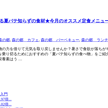
る夏バテ知らずの食材★今月のオススメ定食メニュ
森の郷
,
森の郷 カフェ
,
森の郷 バーベキュー
,
森の郷 ラン
物の力を借りて元気を取り戻しませんか？暑さで食欲が落ちが
乗り切るためにおすすめの「夏バテ知らずの食べ物」をご紹介
養素はう …
入門
倍...
倍...