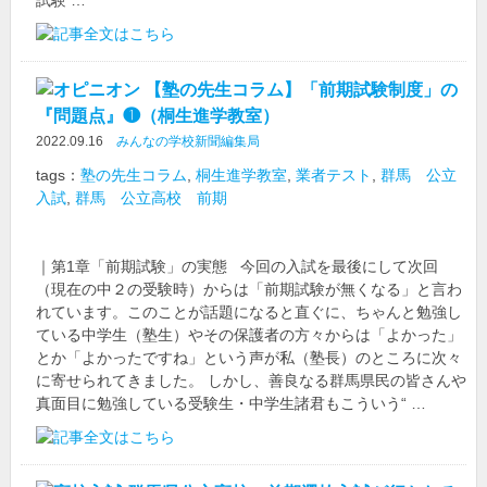
【塾の先生コラム】「前期試験制度」の
『問題点』❶（桐生進学教室）
2022.09.16
みんなの学校新聞編集局
tags：
塾の先生コラム
,
桐生進学教室
,
業者テスト
,
群馬 公立
入試
,
群馬 公立高校 前期
｜第1章「前期試験」の実態 今回の入試を最後にして次回
（現在の中２の受験時）からは「前期試験が無くなる」と言わ
れています。このことが話題になると直ぐに、ちゃんと勉強し
ている中学生（塾生）やその保護者の方々からは「よかった」
とか「よかったですね」という声が私（塾長）のところに次々
に寄せられてきました。 しかし、善良なる群馬県民の皆さんや
真面目に勉強している受験生・中学生諸君もこういう“ …