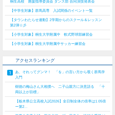
桐生高校 應援指導委員会 ダンス部 合同演技発表会
【中学生対象】群馬高専 入試関係のイベント一覧
【タウンわたらせ連動】2学期からのスクール＆レッスン
第2弾☆彡
【小学生対象】桐生大学附属中 軟式野球部練習会
【小学生対象】桐生大学附属中サッカー練習会
アクセスランキング
あ、それってグンマ！ 「を」の言い方から覗く群馬学
入門
樹徳の梅山さん大相撲へ 二子山親方に決意語る 「十
両以上が目標」
【栃木県公立高校入試2026】全日制全体の倍率は1.05倍
ー第2...