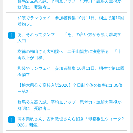
群馬公立高入試、平均点アップ 思考力・読解力重視が
鮮明に 受験者...
和装でランウェイ 参加者募集 10月11日、桐生で第10回
着物フ...
あ、それってグンマ！ 「を」の言い方から覗く群馬学
入門
樹徳の梅山さん大相撲へ 二子山親方に決意語る 「十
両以上が目標」
和装でランウェイ 参加者募集 10月11日、桐生で第10回
着物フ...
【栃木県公立高校入試2026】全日制全体の倍率は1.05倍
ー第2...
群馬公立高入試、平均点アップ 思考力・読解力重視が
鮮明に 受験者...
高木美帆さん、古田敦也さんら招き「球都桐生ウィーク2
026」開催...