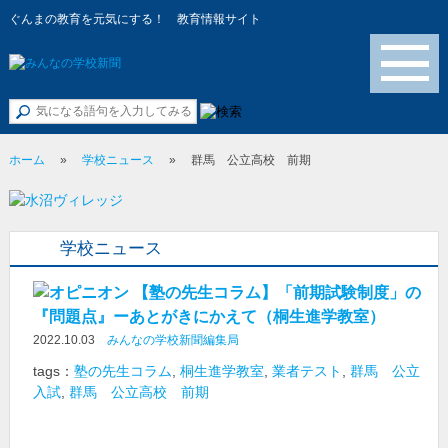
ぐんまの教育を元気にする！ 教育情報サイト
メニュー
ホーム
»
学校ニュース
»
群馬 公立高校 前期
学校ニュース
【塾の先生コラム】「前期試験制度」の
『問題点』ーあとがきにかえて（桐生進学教室）
2022.10.03
みんなの学校新聞編集局
tags：
塾の先生コラム
,
桐生進学教室
,
業者テスト
,
群馬 公立
入試
,
群馬 公立高校 前期