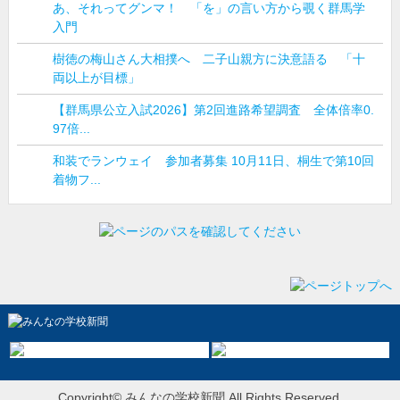
あ、それってグンマ！ 「を」の言い方から覗く群馬学
入門
樹徳の梅山さん大相撲へ 二子山親方に決意語る 「十
両以上が目標」
【群馬県公立入試2026】第2回進路希望調査 全体倍率0.
97倍...
和装でランウェイ 参加者募集 10月11日、桐生で第10回
着物フ...
Copyright© みんなの学校新聞 All Rights Reserved.