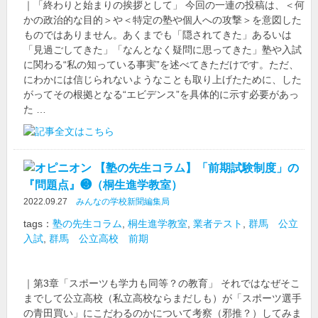
｜「終わりと始まりの挨拶として」 今回の一連の投稿は、＜何
かの政治的な目的＞や＜特定の塾や個人への攻撃＞を意図した
ものではありません。あくまでも「隠されてきた」あるいは
「見過ごしてきた」「なんとなく疑問に思ってきた」塾や入試
に関わる“私の知っている事実”を述べてきただけです。ただ、
にわかには信じられないようなことも取り上げたために、した
がってその根拠となる“エビデンス”を具体的に示す必要があっ
た …
【塾の先生コラム】「前期試験制度」の
『問題点』❸（桐生進学教室）
2022.09.27
みんなの学校新聞編集局
tags：
塾の先生コラム
,
桐生進学教室
,
業者テスト
,
群馬 公立
入試
,
群馬 公立高校 前期
｜第3章「スポーツも学力も同等？の教育」 それではなぜそこ
までして公立高校（私立高校ならまだしも）が「スポーツ選手
の青田買い」にこだわるのかについて考察（邪推？）してみま