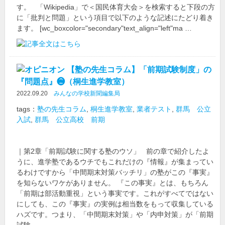
す。 「Wikipedia」で＜国民体育大会＞を検索すると下段の方
に「批判と問題」という項目で以下のような記述にたどり着き
ます。 [wc_boxcolor="secondary"text_align="left"ma …
【塾の先生コラム】「前期試験制度」の
『問題点』❷（桐生進学教室）
2022.09.20
みんなの学校新聞編集局
tags：
塾の先生コラム
,
桐生進学教室
,
業者テスト
,
群馬 公立
入試
,
群馬 公立高校 前期
｜第2章「前期試験に関する塾のウソ」 前の章で紹介したよ
うに、進学塾であるウチでもこれだけの『情報』が集まってい
るわけですから「中間期末対策バッチリ」の塾がこの『事実』
を知らないワケがありません。 『この事実』とは、もちろん
「前期は部活動重視」という事実です。これがすべてではない
にしても、この『事実』の実例は相当数をもって収集している
ハズです。つまり、「中間期末対策」や「内申対策」が「前期
試験 …