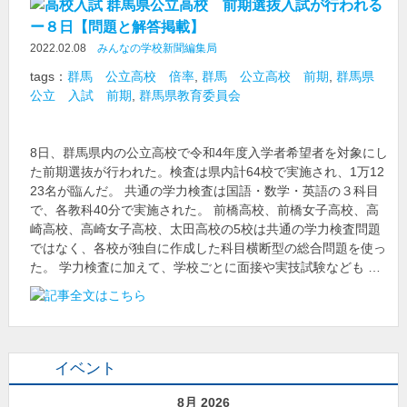
群馬県公立高校 前期選抜入試が行われる
ー８日【問題と解答掲載】
2022.02.08
みんなの学校新聞編集局
tags：
群馬 公立高校 倍率
,
群馬 公立高校 前期
,
群馬県
公立 入試 前期
,
群馬県教育委員会
8日、群馬県内の公立高校で令和4年度入学者希望者を対象にし
た前期選抜が行われた。検査は県内計64校で実施され、1万12
23名が臨んだ。 共通の学力検査は国語・数学・英語の３科目
で、各教科40分で実施された。 前橋高校、前橋女子高校、高
崎高校、高崎女子高校、太田高校の5校は共通の学力検査問題
ではなく、各校が独自に作成した科目横断型の総合問題を使っ
た。 学力検査に加えて、学校ごとに面接や実技試験なども …
イベント
8月 2026