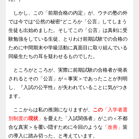
しかし、この「前期合格の内定」が、ウチの塾の外
では今では“公然の秘密”どころか「公言」してしまう
生徒も出始めました。そしてこの「公言」は真剣に受
験勉強をしている生徒、とりわけ前期試験での合格の
ために中間期末や学級活動に真面目に取り組んでいる
同級生たちの耳を疑わせるものでした。
ところがところが、実際に前期試験の合格者が発表
されるとその「公言」が＜事実＞であったことが判明
し、『入試の公平性』が失われていることに気がつき
ます。
ここからは私の推測になりますが、
この
「入学者選
別制度の
現状
」
を憂えた「入試関係者」がこの＜不都
合な真実＞を覆い隠すために今回のような
「改善」
策
の導入に踏み切った、と考えています。