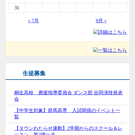
31
« 7月
9月 »
生徒募集
桐生高校 應援指導委員会 ダンス部 合同演技発表
会
【中学生対象】群馬高専 入試関係のイベント一
覧
【タウンわたらせ連動】2学期からのスクール＆レ
ッスン 第2弾☆彡