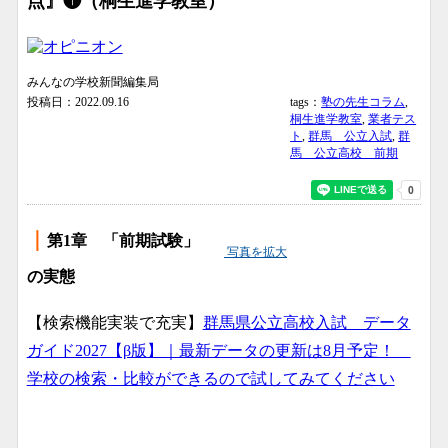
点』❶（桐生進学教室）
みんなの学校新聞編集局
投稿日：2022.09.16
tags：
塾の先生コラム
,
桐生進学教室
,
業者テス
ト
,
群馬 公立入試
,
群
馬 公立高校 前期
｜
第1章 「前期試験」
写真を拡大
の実態
【検索機能実装で充実】
群馬県公立高校入試 データ
ガイド2027【β版】｜最新データの更新は8月予定！
学校の検索・比較ができるので試してみてください