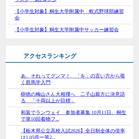
【小学生対象】桐生大学附属中 軟式野球部練習
会
【小学生対象】桐生大学附属中サッカー練習会
アクセスランキング
あ、それってグンマ！ 「を」の言い方から覗
く群馬学入門
樹徳の梅山さん大相撲へ 二子山親方に決意語
る 「十両以上が目標」
和装でランウェイ 参加者募集 10月11日、桐生
で第10回着物フ...
【栃木県公立高校入試2026】全日制全体の倍率
は1.05倍ー第2...