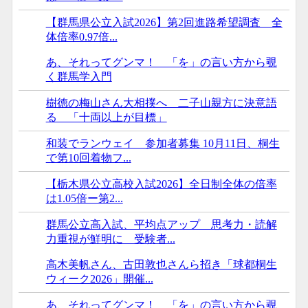
【群馬県公立入試2026】第2回進路希望調査 全
体倍率0.97倍...
あ、それってグンマ！ 「を」の言い方から覗
く群馬学入門
樹徳の梅山さん大相撲へ 二子山親方に決意語
る 「十両以上が目標」
和装でランウェイ 参加者募集 10月11日、桐生
で第10回着物フ...
【栃木県公立高校入試2026】全日制全体の倍率
は1.05倍ー第2...
群馬公立高入試、平均点アップ 思考力・読解
力重視が鮮明に 受験者...
高木美帆さん、古田敦也さんら招き「球都桐生
ウィーク2026」開催...
あ、それってグンマ！ 「を」の言い方から覗