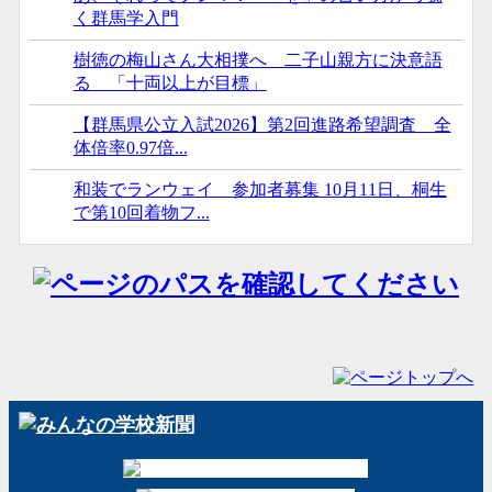
く群馬学入門
樹徳の梅山さん大相撲へ 二子山親方に決意語
る 「十両以上が目標」
【群馬県公立入試2026】第2回進路希望調査 全
体倍率0.97倍...
和装でランウェイ 参加者募集 10月11日、桐生
で第10回着物フ...