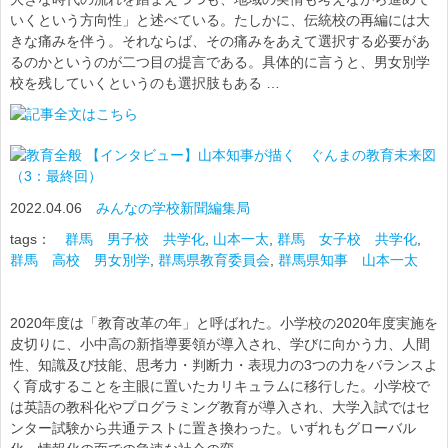
いくという方向性」と述べている。たしかに、伝統校の再編には大
きな痛みを伴う。それならば、その痛みをあえて選択する必要があ
るのかというのが二つ目の提言である。具体的に言うと、男女別学
校を残していくというのも選択肢もある …
【インタビュー】山本知事が描く ぐんまの教育未来図
（3：最終回）
2022.04.06
みんなの学校新聞編集局
tags：
群馬 男子校 共学化
,
山本一太
,
群馬 女子校 共学化
,
群馬 高校 男女別学
,
群馬県教育委員会
,
群馬県知事 山本一太
2020年度は「教育改革の年」と呼ばれた。小学校の2020年度実施を
皮切りに、小中高の新指導要領が導入され、学びに向かう力、人間
性、知識及び技能、思考力・判断力・表現力の3つの力をバランスよ
く育成することを主眼に置いたカリキュラムに移行した。小学校で
は英語の教科化やプログラミング教育が導入され、大学入試ではセ
ンター試験から共通テストに置き換わった。いずれもグローバル