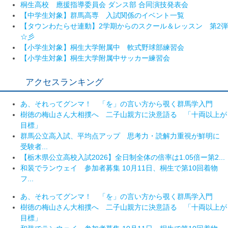
桐生高校 應援指導委員会 ダンス部 合同演技発表会
【中学生対象】群馬高専 入試関係のイベント一覧
【タウンわたらせ連動】2学期からのスクール＆レッスン 第2弾
☆彡
【小学生対象】桐生大学附属中 軟式野球部練習会
【小学生対象】桐生大学附属中サッカー練習会
アクセスランキング
あ、それってグンマ！ 「を」の言い方から覗く群馬学入門
樹徳の梅山さん大相撲へ 二子山親方に決意語る 「十両以上が
目標」
群馬公立高入試、平均点アップ 思考力・読解力重視が鮮明に
受験者...
【栃木県公立高校入試2026】全日制全体の倍率は1.05倍ー第2...
和装でランウェイ 参加者募集 10月11日、桐生で第10回着物
フ...
あ、それってグンマ！ 「を」の言い方から覗く群馬学入門
樹徳の梅山さん大相撲へ 二子山親方に決意語る 「十両以上が
目標」