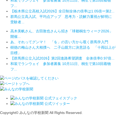
和装でランウェイ 参加者募集 10月11日、桐生で第10回着物
フ...
【栃木県公立高校入試2026】全日制全体の倍率は1.05倍ー第2...
群馬公立高入試、平均点アップ 思考力・読解力重視が鮮明に
受験者...
高木美帆さん、古田敦也さんら招き「球都桐生ウィーク2026」
開催...
あ、それってグンマ！ 「を」の言い方から覗く群馬学入門
樹徳の梅山さん大相撲へ 二子山親方に決意語る 「十両以上が
目標」
【群馬県公立入試2026】第2回進路希望調査 全体倍率0.97倍...
和装でランウェイ 参加者募集 10月11日、桐生で第10回着物
フ...
Copyright© みんなの学校新聞 All Rights Reserved.