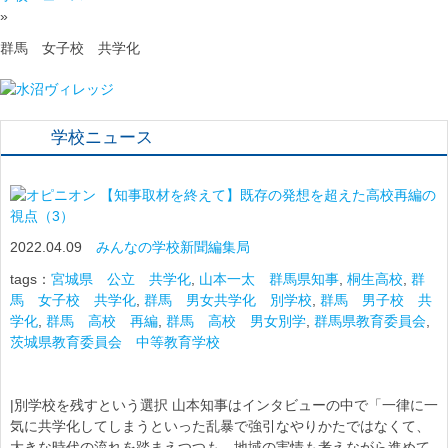
»
群馬 女子校 共学化
学校ニュース
【知事取材を終えて】既存の発想を超えた高校再編の
視点（3）
2022.04.09
みんなの学校新聞編集局
tags：
宮城県 公立 共学化
,
山本一太 群馬県知事
,
桐生高校
,
群
馬 女子校 共学化
,
群馬 男女共学化 別学校
,
群馬 男子校 共
学化
,
群馬 高校 再編
,
群馬 高校 男女別学
,
群馬県教育委員会
,
茨城県教育委員会 中等教育学校
|別学校を残すという選択 山本知事はインタビューの中で「一律に一
気に共学化してしまうといった乱暴で強引なやりかたではなくて、
大きな時代の流れを踏まえつつも、地域の実情も考えながら進めて