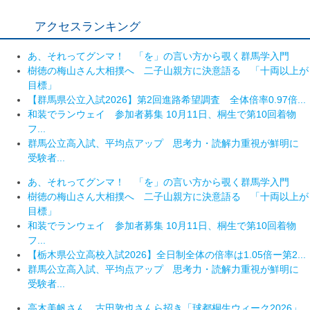
アクセスランキング
あ、それってグンマ！ 「を」の言い方から覗く群馬学入門
樹徳の梅山さん大相撲へ 二子山親方に決意語る 「十両以上が
目標」
【群馬県公立入試2026】第2回進路希望調査 全体倍率0.97倍...
和装でランウェイ 参加者募集 10月11日、桐生で第10回着物
フ...
群馬公立高入試、平均点アップ 思考力・読解力重視が鮮明に
受験者...
あ、それってグンマ！ 「を」の言い方から覗く群馬学入門
樹徳の梅山さん大相撲へ 二子山親方に決意語る 「十両以上が
目標」
和装でランウェイ 参加者募集 10月11日、桐生で第10回着物
フ...
【栃木県公立高校入試2026】全日制全体の倍率は1.05倍ー第2...
群馬公立高入試、平均点アップ 思考力・読解力重視が鮮明に
受験者...
高木美帆さん、古田敦也さんら招き「球都桐生ウィーク2026」