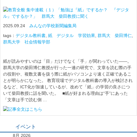
集中連載（１）「勉強は『紙』でするか？ 『デジタ
ル』でするか？」 群馬大 柴田教授に聞く
2025.09.24
みんなの学校新聞編集局
tags：
デジタル教科書
,
紙 デジタル 学習効果
,
群馬大 柴田博仁
,
群馬大学 社会情報学部
紙が読みやすいのは「目」だけでなく「手」が関わっていた――。
群馬大学の柴田博仁教授が行った一連の研究で、文章を読む際の手
の役割や、複数文書を扱う際に紙がパソコンより速く正確であるこ
とが明らかになった。 教育現場でデジタル教科書の導入が検討され
るなど、ICT化が加速しているが、改めて「紙」の学習の良さにつ
いて柴田教授に話を聞いた。 ■紙が好まれる理由は“手”にあった
「文章は手で読む側 …
イベント
8月 2026