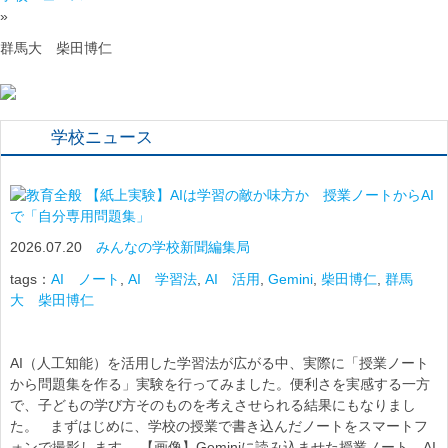
»
群馬大 柴田博仁
学校ニュース
【紙上実験】AIは学習の敵か味方か 授業ノートからAI
で「自分専用問題集」
2026.07.20
みんなの学校新聞編集局
tags：
AI ノート
,
AI 学習法
,
AI 活用
,
Gemini
,
柴田博仁
,
群馬
大 柴田博仁
AI（人工知能）を活用した学習法が広がる中、実際に「授業ノート
から問題集を作る」実験を行ってみました。便利さを実感する一方
で、子どもの学び方そのものを考えさせられる結果にもなりまし
た。 まずはじめに、学校の授業で書き込んだノートをスマートフ
ォンで撮影します。 【画像】Geminiに読み込ませた授業ノート。AI