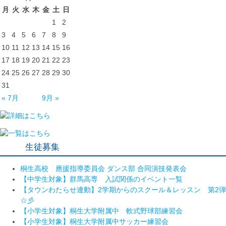
月
火
水
木
金
土
日
1
2
3
4
5
6
7
8
9
10
11
12
13
14
15
16
17
18
19
20
21
22
23
24
25
26
27
28
29
30
31
« 7月
9月 »
生徒募集
桐生高校 應援指導委員会 ダンス部 合同演技発表会
【中学生対象】群馬高専 入試関係のイベント一覧
【タウンわたらせ連動】2学期からのスクール＆レッスン 第2弾
☆彡
【小学生対象】桐生大学附属中 軟式野球部練習会
【小学生対象】桐生大学附属中サッカー練習会