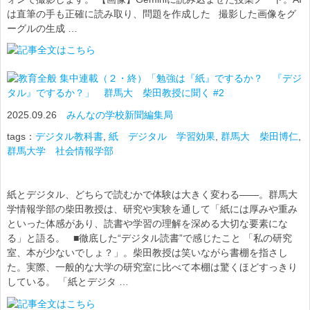
は直筆の手も正確に読み取り、問題を作成した 撮影した画像をグ
ーグルの生成 …
集中連載（２・終）「勉強は『紙』でするか？ 『デジ
タル』でするか？」 群馬大 柴田教授に聞く #2
2025.09.26
みんなの学校新聞編集局
tags：
デジタル教科書
,
紙 デジタル 学習効果
,
群馬大 柴田博仁
,
群馬大学 社会情報学部
紙とデジタル、どちらで読むかで体験は大きく変わる――。群馬大
学情報学部の柴田教授は、研究や実験を通して「紙には厚みや重み
といった体感があり、読書や学習の理解を深める大切な要素にな
る」と語る。 ■徹底した“デジタル読書”で感じたこと 「私の研究
室、本が少ないでしょ？」。柴田教授は笑いながら書棚を指さし
た。実際、一般的な大学の研究室に比べて本棚は驚くほどすっきり
している。 「紙とデジタ …