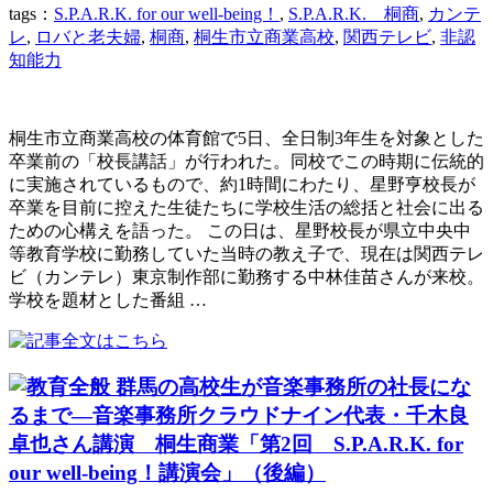
tags：
S.P.A.R.K. for our well-being！
,
S.P.A.R.K. 桐商
,
カンテ
レ
,
ロバと老夫婦
,
桐商
,
桐生市立商業高校
,
関西テレビ
,
非認
知能力
桐生市立商業高校の体育館で5日、全日制3年生を対象とした
卒業前の「校長講話」が行われた。同校でこの時期に伝統的
に実施されているもので、約1時間にわたり、星野亨校長が
卒業を目前に控えた生徒たちに学校生活の総括と社会に出る
ための心構えを語った。 この日は、星野校長が県立中央中
等教育学校に勤務していた当時の教え子で、現在は関西テレ
ビ（カンテレ）東京制作部に勤務する中林佳苗さんが来校。
学校を題材とした番組 …
群馬の高校生が音楽事務所の社長にな
るまで―音楽事務所クラウドナイン代表・千木良
卓也さん講演 桐生商業「第2回 S.P.A.R.K. for
our well-being！講演会」（後編）