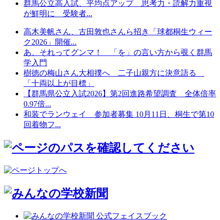
群馬公立高入試、平均点アップ 思考力・読解力重視
が鮮明に 受験者...
高木美帆さん、古田敦也さんら招き「球都桐生ウィー
ク2026」開催...
あ、それってグンマ！ 「を」の言い方から覗く群馬
学入門
樹徳の梅山さん大相撲へ 二子山親方に決意語る
「十両以上が目標」
【群馬県公立入試2026】第2回進路希望調査 全体倍率
0.97倍...
和装でランウェイ 参加者募集 10月11日、桐生で第10
回着物フ...