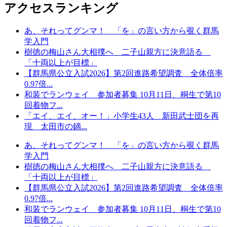
アクセスランキング
あ、それってグンマ！ 「を」の言い方から覗く群馬
学入門
樹徳の梅山さん大相撲へ 二子山親方に決意語る
「十両以上が目標」
【群馬県公立入試2026】第2回進路希望調査 全体倍率
0.97倍...
和装でランウェイ 参加者募集 10月11日、桐生で第10
回着物フ...
「エイ、エイ、オー！」小学生43人 新田武士団を再
現 太田市の鏑...
あ、それってグンマ！ 「を」の言い方から覗く群馬
学入門
樹徳の梅山さん大相撲へ 二子山親方に決意語る
「十両以上が目標」
【群馬県公立入試2026】第2回進路希望調査 全体倍率
0.97倍...
和装でランウェイ 参加者募集 10月11日、桐生で第10
回着物フ...