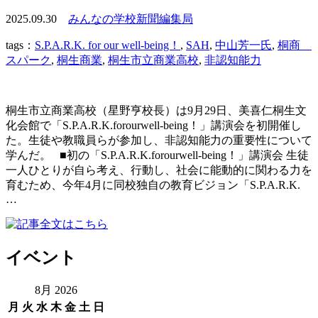
2025.09.30
みんなの学校新聞編集局
tags：
S.P.A.R.K. for our well-being！
,
SAH
,
中山芳一氏
,
桐商
スパーク
,
桐生商業
,
桐生市立商業高校
,
非認知能力
桐生市立商業高校（星野亨校長）は9月29日、美喜仁桐生文
化会館で「S.P.A.R.K.forourwell-being！」講演会を初開催し
た。生徒や教職員らが参加し、非認知能力の重要性について
学んだ。 ■初の「S.P.A.R.K.forourwell-being！」講演会 生徒
一人ひとりが自ら考え、行動し、社会に能動的に関わる力を
育むため、今年4月に同校独自の教育ビジョン「S.P.A.R.K.
…
イベント
8月 2026
月
火
水
木
金
土
日