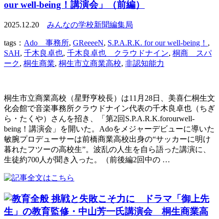
our well-being！講演会」（前編）
2025.12.20
みんなの学校新聞編集局
tags：
Ado 事務所
,
GReeeeN
,
S.P.A.R.K. for our well-being！
,
SAH
,
千木良卓也
,
千木良卓也 クラウドナイン
,
桐商 スパ
ーク
,
桐生商業
,
桐生市立商業高校
,
非認知能力
桐生市立商業高校（星野亨校長）は11月28日、美喜仁桐生文
化会館で音楽事務所クラウドナイン代表の千木良卓也（ちぎ
ら・たくや）さんを招き、「第2回S.P.A.R.K.forourwell-
being！講演会」を開いた。Adoをメジャーデビューに導いた
敏腕プロデューサーは前橋商業高校出身の“サッカーに明け
暮れたフツーの高校生”。波乱の人生を自ら語った講演に、
生徒約700人が聞き入った。（前後編2回中の …
挑戦と失敗こそ力に ドラマ「御上先
生」の教育監修・中山芳一氏講演会 桐生商業高