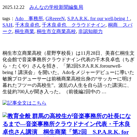
2025.12.22
みんなの学校新聞編集局
tags：
Ado 事務所
,
GReeeeN
,
S.P.A.R.K. for our well-being！
,
SAH
,
千木良卓也
,
千木良卓也 クラウドナイン
,
桐商 スパ
ーク
,
桐生商業
,
桐生市立商業高校
,
非認知能力
桐生市立商業高校（星野亨校長）は11月28日、美喜仁桐生文
化会館で音楽事務所クラウドナイン代表の千木良卓也（ちぎ
ら・たくや）さんを招き、「第2回S.P.A.R.K.forourwell-
being！講演会」を開いた。Adoをメジャーデビューに導いた
敏腕プロデューサーは前橋商業高校出身の“サッカーに明け
暮れたフツーの高校生”。波乱の人生を自ら語った講演に、
生徒約700人が聞き入った。（前後編2回中の …
群馬の高校生が音楽事務所の社長にな
るまで―音楽事務所クラウドナイン代表・千木良
卓也さん講演 桐生商業「第2回 S.P.A.R.K. for