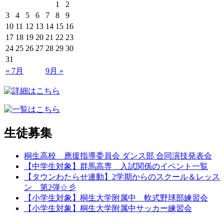
1
2
3
4
5
6
7
8
9
10
11
12
13
14
15
16
17
18
19
20
21
22
23
24
25
26
27
28
29
30
31
« 7月
9月 »
生徒募集
桐生高校 應援指導委員会 ダンス部 合同演技発表会
【中学生対象】群馬高専 入試関係のイベント一覧
【タウンわたらせ連動】2学期からのスクール＆レッス
ン 第2弾☆彡
【小学生対象】桐生大学附属中 軟式野球部練習会
【小学生対象】桐生大学附属中サッカー練習会