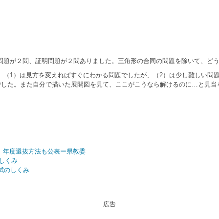
題が２問、証明問題が２問ありました。三角形の合同の問題を除いて、どう
。（
1
）は見方を変えればすぐにわかる問題でしたが、（
2
）は少し難しい問
でした。また自分で描いた展開図を見て、ここがこうなら解けるのに…と見当
9）年度選抜方法も公表ー県教委
しくみ
試のしくみ
広告