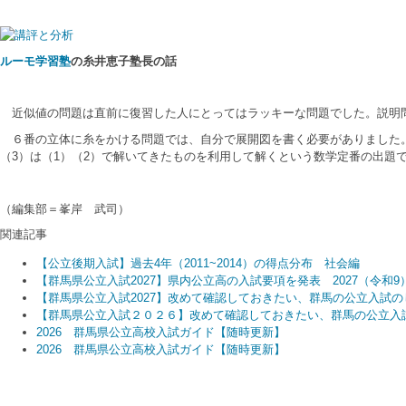
ルーモ学習塾
の糸井恵子塾長の話
近似値の問題は直前に復習した人にとってはラッキーな問題でした。説明問
６番の立体に糸をかける問題では、自分で展開図を書く必要がありました
（
3
）は（
1）
（
2
）で解いてきたものを利用して解くという数学定番の出題
（編集部＝峯岸 武司）
関連記事
【公立後期入試】過去4年（2011~2014）の得点分布 社会編
【群馬県公立入試2027】県内公立高の入試要項を発表 2027（令和
【群馬県公立入試2027】改めて確認しておきたい、群馬の公立入試の
【群馬県公立入試２０２６】改めて確認しておきたい、群馬の公立入
2026 群馬県公立高校入試ガイド【随時更新】
2026 群馬県公立高校入試ガイド【随時更新】