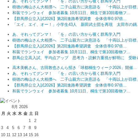
あ、それってグンマ！ 「を」の言い方から覗く群馬学入門
樹徳の梅山さん大相撲へ 二子山親方に決意語る 「十両以上が目標
和装でランウェイ 参加者募集 10月11日、桐生で第10回着物フ...
【群馬県公立入試2026】第2回進路希望調査 全体倍率0.97倍...
「エイ、エイ、オー！」小学生43人 新田武士団を再現 太田市の鏑..
あ、それってグンマ！ 「を」の言い方から覗く群馬学入門
樹徳の梅山さん大相撲へ 二子山親方に決意語る 「十両以上が目標
【群馬県公立入試2026】第2回進路希望調査 全体倍率0.97倍...
和装でランウェイ 参加者募集 10月11日、桐生で第10回着物フ...
群馬公立高入試、平均点アップ 思考力・読解力重視が鮮明に 受験者.
高木美帆さん、古田敦也さんら招き「球都桐生ウィーク2026」開催...
あ、それってグンマ！ 「を」の言い方から覗く群馬学入門
樹徳の梅山さん大相撲へ 二子山親方に決意語る 「十両以上が目標
【群馬県公立入試2026】第2回進路希望調査 全体倍率0.97倍...
和装でランウェイ 参加者募集 10月11日、桐生で第10回着物フ...
8月 2026
月
火
水
木
金
土
日
1
2
3
4
5
6
7
8
9
10
11
12
13
14
15
16