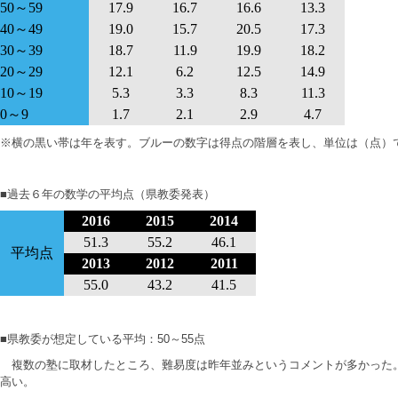
50～59
17.9
16.7
16.6
13.3
40～49
19.0
15.7
20.5
17.3
30～39
18.7
11.9
19.9
18.2
20～29
12.1
6.2
12.5
14.9
10～19
5.3
3.3
8.3
11.3
0～9
1.7
2.1
2.9
4.7
※
横の黒い帯は年を表す。ブルーの数字は得点の階層を表し、単位は（点）
■過去６年の数学の平均点（県教委発表）
2016
2015
2014
51.3
55.2
46.1
平均点
2013
2012
2011
55.0
43.2
41.5
■県教委が想定している平均：50～55点
複数の塾に取材したところ、難易度は昨年並みというコメントが多かった
高い。