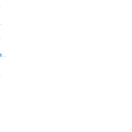
」
.
」
..
」