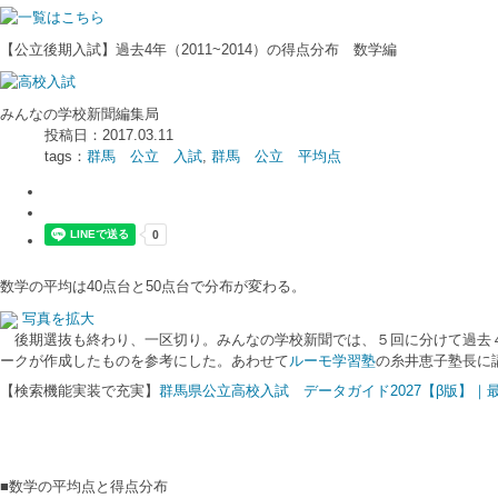
【公立後期入試】過去4年（2011~2014）の得点分布 数学編
みんなの学校新聞編集局
投稿日：2017.03.11
tags：
群馬 公立 入試
,
群馬 公立 平均点
数学の平均は40点台と50点台で分布が変わる。
写真を拡大
後期選抜も終わり、一区切り。みんなの学校新聞では、５回に分けて過去４
ークが作成したものを参考にした。あわせて
ルーモ学習塾
の糸井恵子塾長に
【検索機能実装で充実】
群馬県公立高校入試 データガイド2027【β版】
■数学の平均点と得点分布