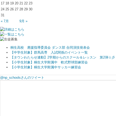
17
18
19
20
21
22
23
24
25
26
27
28
29
30
31
« 7月
9月 »
桐生高校 應援指導委員会 ダンス部 合同演技発表会
【中学生対象】群馬高専 入試関係のイベント一覧
【タウンわたらせ連動】2学期からのスクール＆レッスン 第2弾☆彡
【小学生対象】桐生大学附属中 軟式野球部練習会
【小学生対象】桐生大学附属中サッカー練習会
@np_schoolsさんのツイート