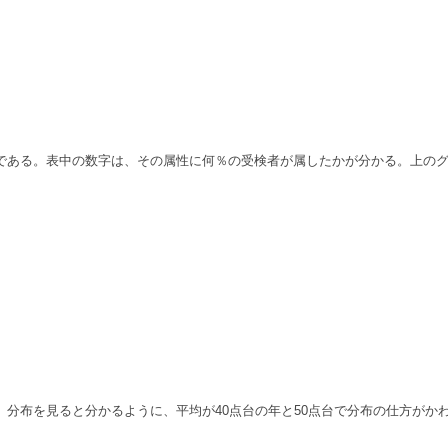
である。表中の数字は、その属性に何
％の受検者が属したかが分かる。上の
。
分布を見ると分かるように、平均が40点台の年と50点台で分布の仕方がかわ