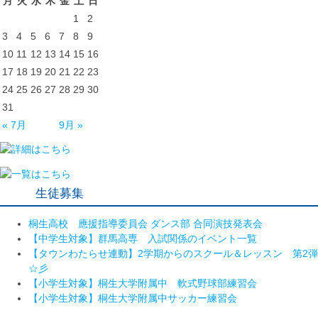
月
火
水
木
金
土
日
1
2
3
4
5
6
7
8
9
10
11
12
13
14
15
16
17
18
19
20
21
22
23
24
25
26
27
28
29
30
31
« 7月
9月 »
生徒募集
桐生高校 應援指導委員会 ダンス部 合同演技発表会
【中学生対象】群馬高専 入試関係のイベント一覧
【タウンわたらせ連動】2学期からのスクール＆レッスン 第2弾
☆彡
【小学生対象】桐生大学附属中 軟式野球部練習会
【小学生対象】桐生大学附属中サッカー練習会