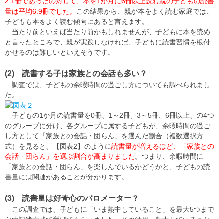
2.1冊であったの対して、本を1か月に6冊以上読む親の子どもの読書
量は平均6.9冊でした。
この結果から、親が本をよく読む家庭では、
子どもも本をよく読む傾向にあると言えます。
当たり前といえば当たり前かもしれませんが、子どもに本を読め
と言ったところで、親が実践しなければ、子どもに読書習慣を根付
かせるのは難しいといえそうです。
(2) 読書する子は家族との会話も多い？
調査では、子どもの余暇時間の過ごし方についても調べられまし
た。
子どもの1か月の読書量を0冊、1～2冊、3～5冊、6冊以上、の4つ
のグループに分け、各グループに属する子どもが、余暇時間の過ご
し方として「家族との会話・団らん」を選んだ割合（複数選択方
式）を見ると、【図表2】のように
読書量が増えるほど、「家族との
会話・団らん」を選ぶ割合が高まりました
。つまり、余暇時間に
「家族との会話・団らん」を楽しんでいるかどうかと、子どもの読
書量には関連があることが分かります。
(3) 読書量は好奇心のバロメーター？
この調査では、子どもに「いま熱中していること」を最大5つまで