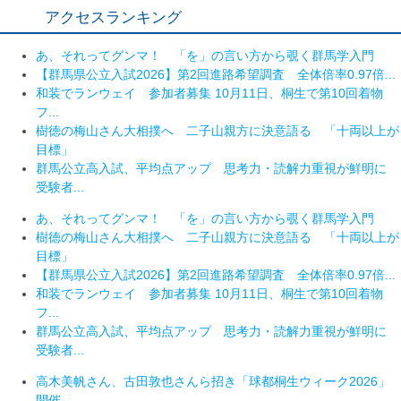
アクセスランキング
あ、それってグンマ！ 「を」の言い方から覗く群馬学入門
【群馬県公立入試2026】第2回進路希望調査 全体倍率0.97倍...
和装でランウェイ 参加者募集 10月11日、桐生で第10回着物
フ...
樹徳の梅山さん大相撲へ 二子山親方に決意語る 「十両以上が
目標」
群馬公立高入試、平均点アップ 思考力・読解力重視が鮮明に
受験者...
あ、それってグンマ！ 「を」の言い方から覗く群馬学入門
樹徳の梅山さん大相撲へ 二子山親方に決意語る 「十両以上が
目標」
【群馬県公立入試2026】第2回進路希望調査 全体倍率0.97倍...
和装でランウェイ 参加者募集 10月11日、桐生で第10回着物
フ...
群馬公立高入試、平均点アップ 思考力・読解力重視が鮮明に
受験者...
高木美帆さん、古田敦也さんら招き「球都桐生ウィーク2026」
開催...