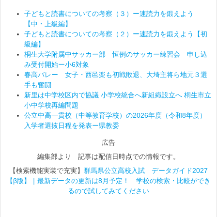
子どもと読書についての考察（３）ー速読力を鍛えよう
【中・上級編】
子どもと読書についての考察（２）ー速読力を鍛えよう【初
級編】
桐生大学附属中サッカー部 恒例のサッカー練習会 申し込
み受付開始ー小6対象
春高バレー 女子・西邑楽も初戦敗退、大埼主将ら地元３選
手も奮闘
新里は中学校区内で協議 小学校統合へ新組織設立へ 桐生市立
小中学校再編問題
公立中高一貫校（中等教育学校）の2026年度（令和8年度）
入学者選抜日程を発表ー県教委
広告
編集部より 記事は配信日時点での情報です。
【検索機能実装で充実】
群馬県公立高校入試 データガイド2027
【β版】｜最新データの更新は8月予定！ 学校の検索・比較ができ
るので試してみてください