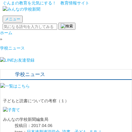
ぐんまの教育を元気にする！ 教育情報サイト
メニュー
ホーム
»
学校ニュース
学校ニュース
子どもと読書についての考察（１）
みんなの学校新聞編集局
投稿日：2017.04.06
tags：
日本速脳速読協会
,
読書 子ども
,
ＳＲＪ