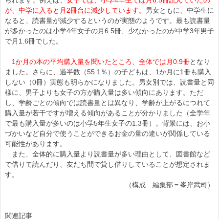
が、中学に入ると月2冊台に減少しています。
男女ともに、中学生に
なると、読書量が減少するというのが実態のようです。最も読書量
が多かったのは小学4年女子の月6.5冊、少なかったのが中学3年男子
で月1.6冊でした。
1か月の本の平均購入量を聞いたところ、全体では月0.9冊
となり
ました。さらに、過半数（55.1％）の子どもは、1か月に1冊も購入
しない（0冊）実態も明らかになりました。男女別では、読書量と同
様に、男子よりも女子の方が購入量は多い傾向にあります。ただ
し、学齢ごとの傾向では読書量とは異なり、学齢が上がるにつれて
購入量が若干ですが増える傾向があることが分かりました（全学年
で最も購入量が多いのは小学5年生女子の1.3冊）。背景には、お小
づかいなど自分で使うことができるお金の量の違いが関係している
可能性があります。
また、全体的に購入量より読書量が多い理由として、図書館など
で借りて読んだり、友だち間で貸し借りしていることが想定されま
す。
（構成 編集部＝峯岸武司）
関連記事