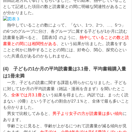
自由記述方式で挙げてもらいました。その結果、熱中していること
として記述した項目の数と読書量との間に明確な関連性があること
が分かりました。
熱中していることの数によって、「ない、1つ、2つ、…、5つ」
の6つのグループに分け、各グループに属する子どもが1か月に読む
読書量を調べると、【図表3】のように、
熱中していることの数と読
書量との間には相関性がある
、という結果が出ました。読書をする
ことと何かに熱中することとの間には、好奇心、関心、探究心とい
った共通点があるのかもしれません。
(4) 子どもの1か月の平均読書量は3.1冊、平均書籍購入量
は1冊未満
一方、子どもの読書に関する課題も明らかになりました。子ども
に対して1か月の平均読書量（雑誌・漫画を含まず）を聞いたとこ
ろ、
全体では月3.1冊
という結果を得ました。内訳では、まったく読
まない（0冊）という子どもの割合が27.1％と、全体で最も多いこと
も分かりました。
男女で比較してみると、
男子より女子の方が読書量は多い傾向
に
あります。
学齢ごとに見ると、学齢が上がるにつれて読書量が減る傾向が見
られます。例えば、
女子では、小学4年生では月6.5冊読んでいたの