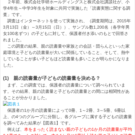
２年前、株式会社学研ホールディングスと株式会社講談社が、小
学4年生～中学3年生を対象に共同で実施した「読書実態に関する調
査」です。
調査はインターネットを使って実施され、（調査期間は、2015年
3月13日（金）～3月15日（日））、サンプル数1,200名（各学年男
女100名ずつ）の子どもに対して、保護者付き添いのもとで回答さ
れました。
この調査の結果、親の読書量や家族との会話・団らんといった家
庭環境と子どもの読書量が大いに関係していること、そして、熱中
していることが多い子どもほど読書量も多いことが明らかになりま
した。
(1) 親の読書量が子どもの読書量を決める？
まず、この調査では、保護者の読書量について調べられていま
す。その結果、親の読書量と子どもの読書量との間には相関性があ
ることが分かりました。
保護者の1か月の読書量によって0冊、1～2冊、3～5冊、6冊以
上、の4つのグループに分類し、各グループに属する子どもの読書量
を調べてみた結果が【図表1】です。
例えば、
本をまったく読まない親の子どもの1か月の読書量が平均