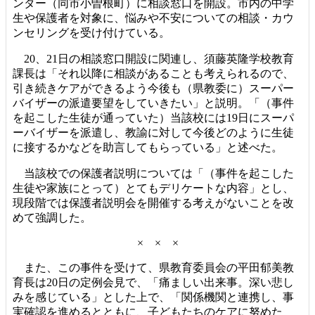
ンター（同市小曽根町）に相談窓口を開設。市内の中学
生や保護者を対象に、悩みや不安についての相談・カウ
ンセリングを受け付けている。
20、21日の相談窓口開設に関連し、須藤英隆学校教育
課長は「それ以降に相談があることも考えられるので、
引き続きケアができるよう今後も（県教委に）スーパー
バイザーの派遣要望をしていきたい」と説明。「（事件
を起こした生徒が通っていた）当該校には19日にスーパ
ーバイザーを派遣し、教諭に対して今後どのように生徒
に接するかなどを助言してもらっている」と述べた。
当該校での保護者説明については「（事件を起こした
生徒や家族にとって）とてもデリケートな内容」とし、
現段階では保護者説明会を開催する考えがないことを改
めて強調した。
× × ×
また、この事件を受けて、県教育委員会の平田郁美教
育長は20日の定例会見で、「痛ましい出来事。深い悲し
みを感じている」とした上で、「関係機関と連携し、事
実確認を進めるとともに、子どもたちのケアに努めた