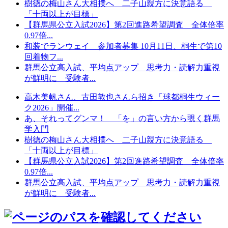
樹徳の梅山さん大相撲へ 二子山親方に決意語る
「十両以上が目標」
【群馬県公立入試2026】第2回進路希望調査 全体倍率
0.97倍...
和装でランウェイ 参加者募集 10月11日、桐生で第10
回着物フ...
群馬公立高入試、平均点アップ 思考力・読解力重視
が鮮明に 受験者...
高木美帆さん、古田敦也さんら招き「球都桐生ウィー
ク2026」開催...
あ、それってグンマ！ 「を」の言い方から覗く群馬
学入門
樹徳の梅山さん大相撲へ 二子山親方に決意語る
「十両以上が目標」
【群馬県公立入試2026】第2回進路希望調査 全体倍率
0.97倍...
群馬公立高入試、平均点アップ 思考力・読解力重視
が鮮明に 受験者...