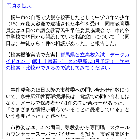
写真を拡大
桐生市の自宅で父親を殺害したとして中学３年の少年
（15）が殺人容疑で逮捕された事件を受け、同市教育委
員会は20日の市議会教育民生常任委員協議会で、市内各
中学校で19日から開設している相談窓口について「（同
日は）生徒から１件の相談があった」と報告した。
【検索機能実装で充実】
群馬県公立高校入試 データガ
イド2027【β版】｜最新データの更新は8月予定！ 学校
の検索・比較ができるので試してみてください
事件発覚の15日以降の市教委への問い合わせ件数につ
いて、糸井広江教育環境課長は「電話での問い合わせは
なく、メールで保護者から1件の問い合わせがあった。
『さまざまな情報が飛んでいることに憂慮している』と
いう意見だった」と述べた。
市教委は20、21の両日、県教委から専門職「スクール
カウンセラースーパーバイザー」を招き、市教育支援セ