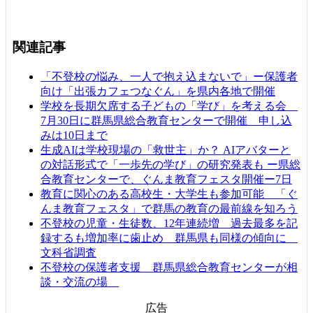
関連記事
「不登校の悩み、一人で抱え込まないで」ー保護者
向け「出張カフェつなぐん」を県内各地で開催
学校を長期欠席する子どもの「学び」を考える会
7月30日に群馬県総合教育センターで開催 申し込
みは10日まで
生成AIは学校現場の「救世主」か？ AIアバターと
の対話形式で「一歩先の学び」の研究発表も ー県総
合教育センターで、ぐんま教育フェスタ開催ー7日
教育に関心のある高校生・大学生も参加可能 「ぐ
んま教育フェスタ」で群馬の教育の最前線を知ろう
不登校の児童・生徒数、12年連続増 過去最多を記
録するも増加率に歯止め 群馬県も同様の傾向に
文科省調査
不登校の保護者支援 群馬県総合教育センターが相
談・交流の場
広告