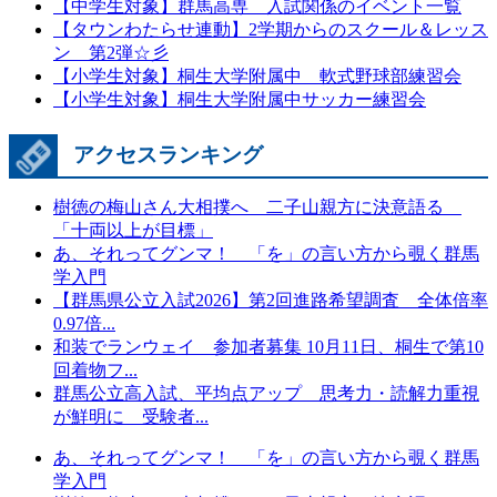
【中学生対象】群馬高専 入試関係のイベント一覧
【タウンわたらせ連動】2学期からのスクール＆レッス
ン 第2弾☆彡
【小学生対象】桐生大学附属中 軟式野球部練習会
【小学生対象】桐生大学附属中サッカー練習会
アクセスランキング
樹徳の梅山さん大相撲へ 二子山親方に決意語る
「十両以上が目標」
あ、それってグンマ！ 「を」の言い方から覗く群馬
学入門
【群馬県公立入試2026】第2回進路希望調査 全体倍率
0.97倍...
和装でランウェイ 参加者募集 10月11日、桐生で第10
回着物フ...
群馬公立高入試、平均点アップ 思考力・読解力重視
が鮮明に 受験者...
あ、それってグンマ！ 「を」の言い方から覗く群馬
学入門