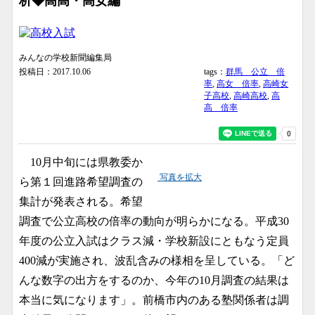
析◆高高・高女編
みんなの学校新聞編集局
投稿日：2017.10.06
tags：
群馬 公立 倍
率
,
高女 倍率
,
高崎女
子高校
,
高崎高校
,
高
高 倍率
10月中旬には県教委か
写真を拡大
ら第１回進路希望調査の
集計が発表される。希望
調査で公立高校の倍率の動向が明らかになる。平成30
年度の公立入試はクラス減・学校新設にともなう定員
400減が実施され、波乱含みの様相を呈している。「ど
んな数字の出方をするのか、今年の10月調査の結果は
本当に気になります」。前橋市内のある塾関係者は調