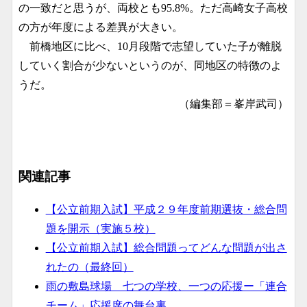
の一致だと思うが、両校とも95.8%。ただ高崎女子高校
の方が年度による差異が大きい。
前橋地区に比べ、10月段階で志望していた子が離脱
していく割合が少ないというのが、同地区の特徴のよ
うだ。
（編集部＝峯岸武司）
関連記事
【公立前期入試】平成２９年度前期選抜・総合問
題を開示（実施５校）
【公立前期入試】総合問題ってどんな問題が出さ
れたの（最終回）
雨の敷島球場 七つの学校、一つの応援ー「連合
チーム」応援席の舞台裏