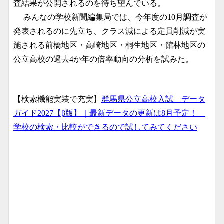
査結果が公開されるのを待ち望んでいる。
みんなの学校新聞編集局では、今年度の10月調査が
発表されるのに先立ち、クラス減による定員削減が実
施される前橋地区・高崎地区・桐生地区・館林地区の
公立高校の過去4か年の倍率動向の分析を試みた。
【検索機能実装で充実】
群馬県公立高校入試 データ
ガイド2027【β版】｜最新データの更新は8月予定！
学校の検索・比較ができるので試してみてください