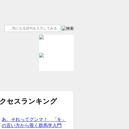
あ、それってグンマ！ 「を」
の言い方から覗く群馬学入門