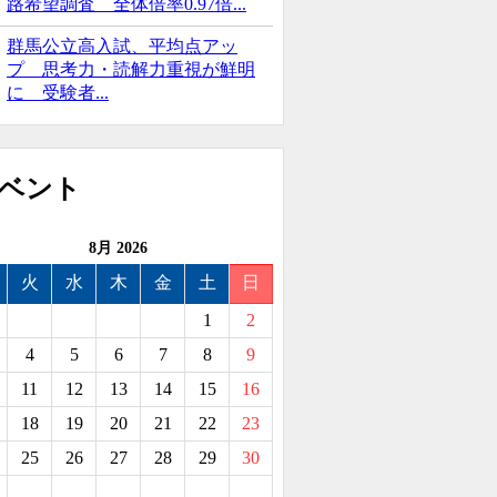
路希望調査 全体倍率0.97倍...
群馬公立高入試、平均点アッ
プ 思考力・読解力重視が鮮明
に 受験者...
8月 2026
火
水
木
金
土
日
1
2
4
5
6
7
8
9
11
12
13
14
15
16
18
19
20
21
22
23
25
26
27
28
29
30