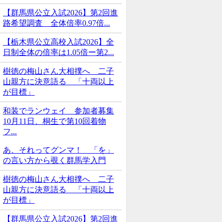
【群馬県公立入試2026】第2回進
路希望調査 全体倍率0.97倍...
【栃木県公立高校入試2026】全
日制全体の倍率は1.05倍ー第2...
樹徳の梅山さん大相撲へ 二子
山親方に決意語る 「十両以上
が目標」
和装でランウェイ 参加者募集
10月11日、桐生で第10回着物
フ...
あ、それってグンマ！ 「を」
の言い方から覗く群馬学入門
樹徳の梅山さん大相撲へ 二子
山親方に決意語る 「十両以上
が目標」
【群馬県公立入試2026】第2回進