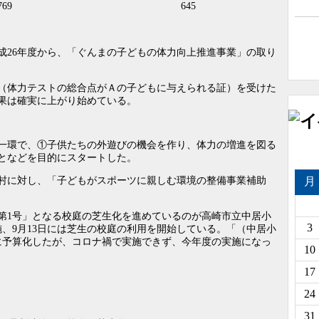
769
645
26年度から、「ぐんまの子どもの体力向上推進事業」の取り
（体力テストの総合点がＡの子どもに与えられる証）を受けた
果は確実に上がり始めている。
一環で、①子供たちの外遊びの機会を作り、体力の増進を図る
となどを目的にスタートした。
月
村に対し、「子どもがスポーツに親しむ環境の整備事業補助
1号」となる校庭の芝生化を進めているのが高崎市立中居小
3
、9月13日には芝生の校庭の利用を開始している。「（中居小
に予算化したが、コロナ禍で実施できず、今年度の実施になっ
10
17
24
31