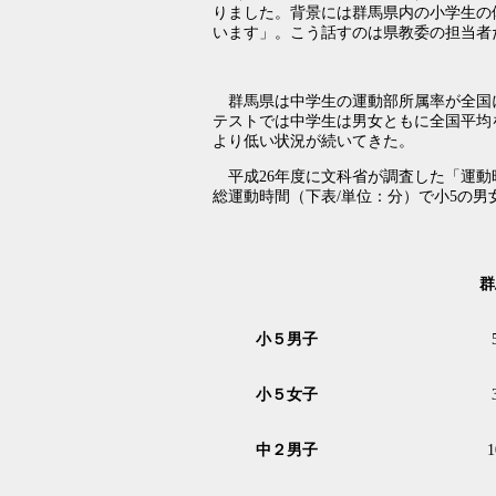
りました。背景には群馬県内の小学生の
います」。こう話すのは県教委の担当者
群馬県は中学生の運動部所属率が全国
テストでは中学生は男女ともに全国平均
より低い状況が続いてきた。
平成26年度に文科省が調査した「運動
総運動時間（下表/単位：分）で小5の
群
小５男子
小５女子
中２男子
1