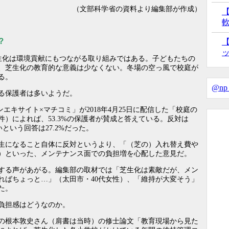
（文部科学省の資料より編集部が作成）
？
生化は環境貢献にもつながる取り組みではある。子どもたちの
、芝生化の教育的な意義は少なくない。冬場の空っ風で校庭が
る。
@np
る保護者は多いようだ。
エキサイト×マチコミ」が2018年4月25日に配信した「校庭の
件）によれば、53.3%の保護者が賛成と答えている。反対は
という回答は27.2%だった。
生になること自体に反対というより、「（芝の）入れ替え費や
）といった、メンテナンス面での負担増を心配した意見だ。
する声があがる。編集部の取材では「芝生化は素敵だが、メン
ればちょっと…」（太田市・40代女性）、「維持が大変そう」
た。
負担感はどうなのか。
の根本敦史さん（肩書は当時）の修士論文「教育現場から見た