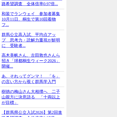
路希望調査 全体倍率0.97倍...
和装でランウェイ 参加者募集
10月11日、桐生で第10回着物
フ...
群馬公立高入試、平均点アッ
プ 思考力・読解力重視が鮮明
に 受験者...
高木美帆さん、古田敦也さんら
招き「球都桐生ウィーク2026」
開催...
あ、それってグンマ！ 「を」
の言い方から覗く群馬学入門
樹徳の梅山さん大相撲へ 二子
山親方に決意語る 「十両以上
が目標」
【群馬県公立入試2026】第2回進