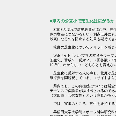
■県内の公立小で芝生化は広がるか
SDGSの流れで環境教育が進む中、芝
体力増進につながるという利点以外にも
砂嵐になるのを防止する効果も期待でき
校庭の芝生化についてメリットを感じ
Webサイト「パパママの本音をウーマン
芝生化、賛成？ 反対？」（回答数6627
19.5%、わからない・どちらとも言えない
芝生化に反対する人の声も、校庭が芝
維持費を問題視している」（サイトより
県内でも、この負担感については懸念
テナンスで保護者が駆り出されるのであ
（太田市・40代女性）という意見があっ
では、実際のところ、芝生を維持する
早稲田大学大学院スポーツ科学研究科