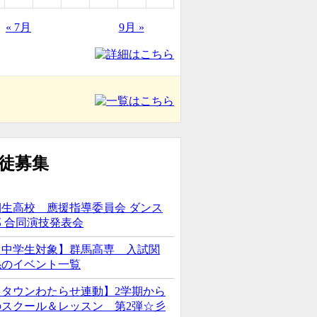
« 7月
9月 »
桐生高校 應援指導委員会 ダンス
部 合同演技発表会
【中学生対象】群馬高専 入試関
係のイベント一覧
【タウンわたらせ連動】2学期から
のスクール＆レッスン 第2弾☆彡