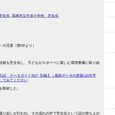
芝生化
,
高崎市立中居小学校 芝生化
）の児童（県HPより）
校庭を芝生化し、子どもがスポーツに親しむ環境整備に取り組
入試 データガイド2027【β版】｜最新データの更新は8月予
してみてください
を取材した。
掘り起しが行われ、その流れの中で芝生化という話が持ち上が