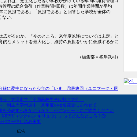
）によれば、芝生化した各小学校がかけている年間の維持管理コ
で、維持管理の総合負荷（作業時間×回数）は年間作業時間が平均
も「非常に負担である」「負担である」と回答した学校が全体の
くない。
は広がるのか。「今のところ、来年度以降については未定」と
育的なメリットを最大化し、維持の負担をいかに低減するかに
（編集部＝峯岸武司）
分解に夢中になった少年の「いま」④最終回（ユニマーク・尾
競う 太田市で「全国高校生そば打ち大会」
へ 桐生大学附属中 来年度の校名変更にあわせて
率を公表すべきかどうか？ ※アンケートにご協力ください
un KIRYU（ツクルン キリュウ）」ってどんなところ？②
ンパスー申し込み不要
広告