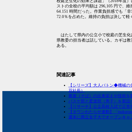
校庭芝生化の効果と課題」（2018年度
ストの全校の平均額は 296,105 円
64.151 時間だった。作業負担感で
72.0％を占めた。維持の負担は決して軽
はたして県内の公立小で校庭の芝生化
県教委の担当者は話している。カギは教
ある。
関連記事
【シリーズ】大人バトン◆機械の
花社長）
蕎麦（そば）の出来栄えや技術を
バスケ部と柔道部（男子）を新設
【リサーチ】公立高校入試で正答
【タウンわたらせ連動】「tsukur
週末に県立女子大でオープンキャ