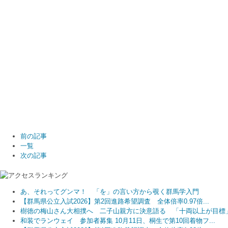
前の記事
一覧
次の記事
あ、それってグンマ！ 「を」の言い方から覗く群馬学入門
【群馬県公立入試2026】第2回進路希望調査 全体倍率0.97倍...
樹徳の梅山さん大相撲へ 二子山親方に決意語る 「十両以上が目標
和装でランウェイ 参加者募集 10月11日、桐生で第10回着物フ...