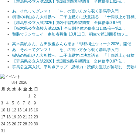
【群馬県公立入試2026】第1回進路希望調査 全体倍率1.02倍...
あ、それってグンマ！ 「を」の言い方から覗く群馬学入門
樹徳の梅山さん大相撲へ 二子山親方に決意語る 「十両以上が目標
【群馬県公立入試2026】第2回進路希望調査 全体倍率0.97倍...
【栃木県公立高校入試2026】全日制全体の倍率は1.05倍ー第2...
和装でランウェイ 参加者募集 10月11日、桐生で第10回着物フ...
高木美帆さん、古田敦也さんら招き「球都桐生ウィーク2026」開催...
あ、それってグンマ！ 「を」の言い方から覗く群馬学入門
樹徳の梅山さん大相撲へ 二子山親方に決意語る 「十両以上が目標
【群馬県公立入試2026】第2回進路希望調査 全体倍率0.97倍...
群馬公立高入試、平均点アップ 思考力・読解力重視が鮮明に 受験者.
8月 2026
月
火
水
木
金
土
日
1
2
3
4
5
6
7
8
9
10
11
12
13
14
15
16
17
18
19
20
21
22
23
24
25
26
27
28
29
30
31