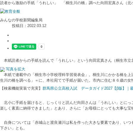
読者から激励の手紙「うれしい」 「桐生川の橋」調べた向田宏真さん（北小
みんなの学校新聞編集局
投稿日：2022.03.12
本紙読者からの手紙を読んで「うれしい」という向田宏真さん（桐生市立
写真を拡大
本紙で連載中の「桐生市小学校理科学習発表会」。桐生川にかかる橋を上流
生川の橋を調べる」＝に、本社宛てで手紙が届いた。市内に住む８６歳の女
【検索機能実装で充実】
群馬県公立高校入試 データガイド2027【β版】
北小に手紙を届けると、じっくりと読んだ向田さんは「うれしい」とにっこ
楽しく素直に納得できました」とあり、さらに「お母様にとっても大事な宝
自身については「赤城山と渡良瀬川は私を作った大きな要素であり、いつも
下さい」とも。