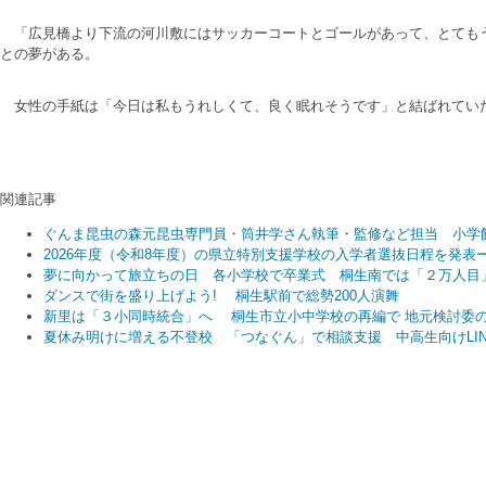
「広見橋より下流の河川敷にはサッカーコートとゴールがあって、とてもう
との夢がある。
女性の手紙は「今日は私もうれしくて、良く眠れそうです」と結ばれてい
関連記事
ぐんま昆虫の森元昆虫専門員・筒井学さん執筆・監修など担当 小学
2026年度（令和8年度）の県立特別支援学校の入学者選抜日程を発表
夢に向かって旅立ちの日 各小学校で卒業式 桐生南では「２万人目
ダンスで街を盛り上げよう! 桐生駅前で総勢200人演舞
新里は「３小同時統合」へ 桐生市立小中学校の再編で 地元検討委
夏休み明けに増える不登校 「つなぐん」で相談支援 中高生向けLI