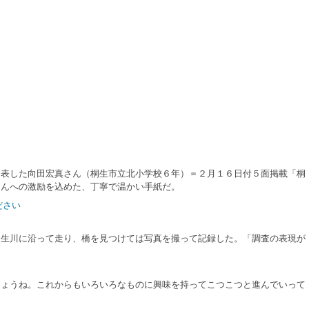
表した向田宏真さん（桐生市立北小学校６年）＝２月１６日付５面掲載「桐
さんへの激励を込めた、丁寧で温かい手紙だ。
ださい
生川に沿って走り、橋を見つけては写真を撮って記録した。「調査の表現が
ょうね。これからもいろいろなものに興味を持ってこつこつと進んでいって