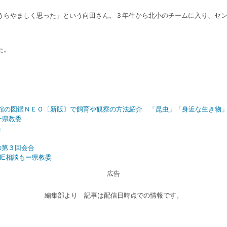
らやましく思った」という向田さん。３年生から北小のチームに入り、セン
た。
館の図鑑ＮＥＯ〔新版〕で飼育や観察の方法紹介 「昆虫」「身近な生き物
ー県教委
」
の第３回会合
NE相談もー県教委
広告
編集部より 記事は配信日時点での情報です。