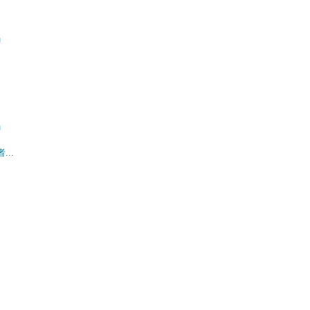
」
」
..