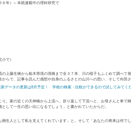
６年）─ 本紙連載中の理科研究で
北小で）
の上藤生橋から栃木県境の境橋まで全３７本、川の様子もふくめて調べて発
性からで、記事を読んだ感想や自身のふるさとの山川への思い、そして向田
｜最新データの更新は8月予定！ 学校の検索・比較ができるので試してみてく
り。家の近くの天神橋から上流へ、折り返して下流へと、お母さんと車で桐
物として一生の思い出になるでしょう」と書かれていたからだ。
桐生人として私を支えてくれています」と。そして「あなたの将来は何でし