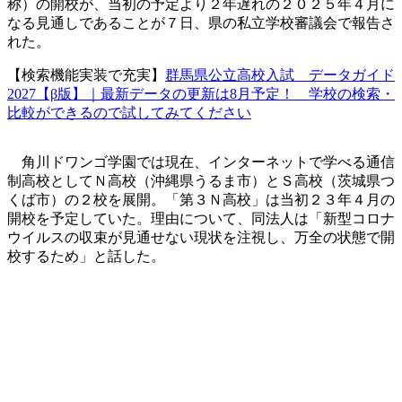
称）の開校が、当初の予定より２年遅れの２０２５年４月に
なる見通しであることが７日、県の私立学校審議会で報告さ
れた。
【検索機能実装で充実】
群馬県公立高校入試 データガイド
2027【β版】｜最新データの更新は8月予定！ 学校の検索・
比較ができるので試してみてください
角川ドワンゴ学園では現在、インターネットで学べる通信
制高校としてＮ高校（沖縄県うるま市）とＳ高校（茨城県つ
くば市）の２校を展開。「第３Ｎ高校」は当初２３年４月の
開校を予定していた。理由について、同法人は「新型コロナ
ウイルスの収束が見通せない現状を注視し、万全の状態で開
校するため」と話した。