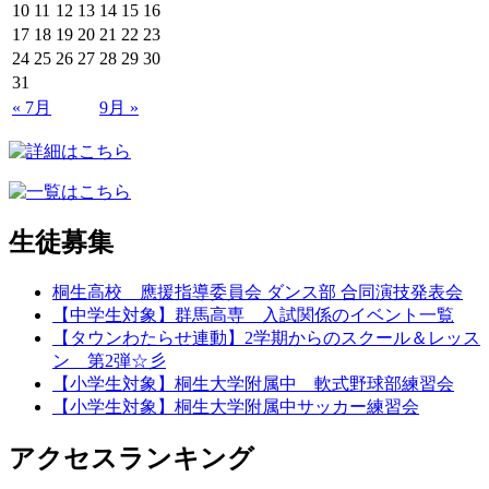
10
11
12
13
14
15
16
17
18
19
20
21
22
23
24
25
26
27
28
29
30
31
« 7月
9月 »
生徒募集
桐生高校 應援指導委員会 ダンス部 合同演技発表会
【中学生対象】群馬高専 入試関係のイベント一覧
【タウンわたらせ連動】2学期からのスクール＆レッス
ン 第2弾☆彡
【小学生対象】桐生大学附属中 軟式野球部練習会
【小学生対象】桐生大学附属中サッカー練習会
アクセスランキング