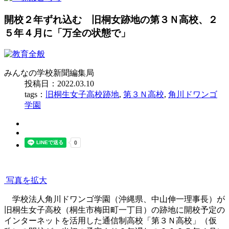
開校２年ずれ込む 旧桐女跡地の第３Ｎ高校、２
５年４月に「万全の状態で」
みんなの学校新聞編集局
投稿日：2022.03.10
tags：
旧桐生女子高校跡地
,
第３Ｎ高校
,
角川ドワンゴ
学園
写真を拡大
学校法人角川ドワンゴ学園（沖縄県、中山伸一理事長）が
旧桐生女子高校（桐生市梅田町一丁目）の跡地に開校予定の
インターネットを活用した通信制高校「第３Ｎ高校」（仮