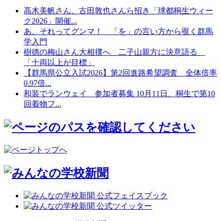
高木美帆さん、古田敦也さんら招き「球都桐生ウィー
ク2026」開催...
あ、それってグンマ！ 「を」の言い方から覗く群馬
学入門
樹徳の梅山さん大相撲へ 二子山親方に決意語る
「十両以上が目標」
【群馬県公立入試2026】第2回進路希望調査 全体倍率
0.97倍...
和装でランウェイ 参加者募集 10月11日、桐生で第10
回着物フ...