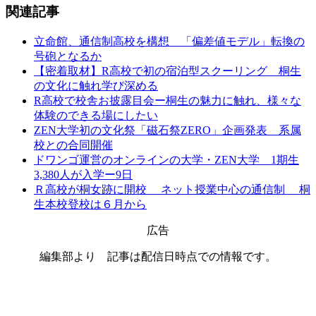
関連記事
立命館、通信制高校を構想 「偏差値モデル」転換の
号砲となるか
【密着取材】R高校で初の宿泊型スクーリング 桐生
の文化に触れ学び深める
R高校で校舎お披露目会ー桐生の魅力に触れ、様々な
体験のできる場にしたい
ZEN大学初の文化祭「磁石祭ZERO」企画発表 系属
校との合同開催
ドワンゴ運営のオンラインの大学・ZEN大学 1期生
3,380人が入学ー9日
Ｒ高校が桐女跡に開校 ネット授業中心の通信制 桐
生本校登校は６月から
広告
編集部より 記事は配信日時点での情報です。