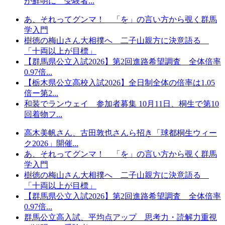
が鮮明に 受験者...
あ、それってグンマ！ 「を」の言い方から覗く群馬
学入門
樹徳の梅山さん大相撲へ 二子山親方に決意語る
「十両以上が目標」
【群馬県公立入試2026】第2回進路希望調査 全体倍率
0.97倍...
【栃木県公立高校入試2026】全日制全体の倍率は1.05
倍ー第2...
和装でランウェイ 参加者募集 10月11日、桐生で第10
回着物フ...
高木美帆さん、古田敦也さんら招き「球都桐生ウィー
ク2026」開催...
あ、それってグンマ！ 「を」の言い方から覗く群馬
学入門
樹徳の梅山さん大相撲へ 二子山親方に決意語る
「十両以上が目標」
【群馬県公立入試2026】第2回進路希望調査 全体倍率
0.97倍...
群馬公立高入試、平均点アップ 思考力・読解力重視