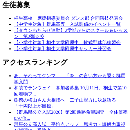
生徒募集
桐生高校 應援指導委員会 ダンス部 合同演技発表会
【中学生対象】群馬高専 入試関係のイベント一覧
【タウンわたらせ連動】2学期からのスクール＆レッス
ン 第2弾☆彡
【小学生対象】桐生大学附属中 軟式野球部練習会
【小学生対象】桐生大学附属中サッカー練習会
アクセスランキング
あ、それってグンマ！ 「を」の言い方から覗く群馬
学入門
和装でランウェイ 参加者募集 10月11日、桐生で第10
回着物フ...
樹徳の梅山さん大相撲へ 二子山親方に決意語る
「十両以上が目標」
【群馬県公立入試2026】第2回進路希望調査 全体倍率
0.97倍...
群馬公立高入試、平均点アップ 思考力・読解力重視