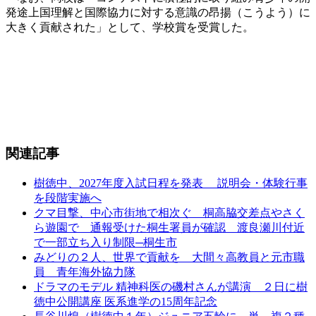
発途上国理解と国際協力に対する意識の昂揚（こうよう）に
大きく貢献された」として、学校賞を受賞した。
関連記事
樹徳中、2027年度入試日程を発表 説明会・体験行事
を段階実施へ
クマ目撃、中心市街地で相次ぐ 桐高脇交差点やさく
ら遊園で 通報受けた桐生署員が確認 渡良瀬川付近
で一部立ち入り制限─桐生市
みどりの２人、世界で貢献を 大間々高教員と元市職
員 青年海外協力隊
ドラマのモデル 精神科医の磯村さんが講演 ２日に樹
徳中公開講座 医系進学の15周年記念