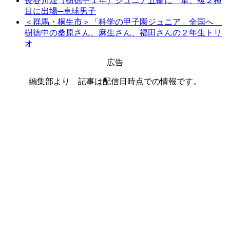
長谷川煌（樹徳中１年）ジュニア五輪に 単、複２種
目に出場─卓球男子
＜群馬・桐生市＞「科学の甲子園ジュニア」全国へ
樹徳中の桑原さん、麻生さん、福田さんの２年生トリ
オ
広告
編集部より 記事は配信日時点での情報です。