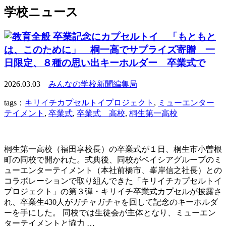
学校ニュース
卒業記念にカプセルトイ 「もともと
は、このために」 桐一高でサプライズ寄贈 一
日限定、８種の思い出キーホルダー 卒業式で
2026.03.03
みんなの学校新聞編集局
tags：
キリイチカプセルトイプロジェクト
,
ミューエンター
テイメント
,
卒業式
,
卒業式 高校
,
桐生第一高校
桐生第一高校（福田享校長）の卒業式が１日、桐生市小曽根
町の同校で開かれた。式典後、同校がベイシアグループのミ
ューエンターテイメント（本社前橋市、峯岸信之社長）との
コラボレーションで取り組んできた「キリイチカプセルトイ
プロジェクト」の第３弾・キリイチ卒業式カプセルが披露さ
れ、卒業生430人がガチャガチャを回して記念のキーホルダ
ーを手にした。 同校では生徒会が主体となり、ミューエン
ターテイメントと協力 …