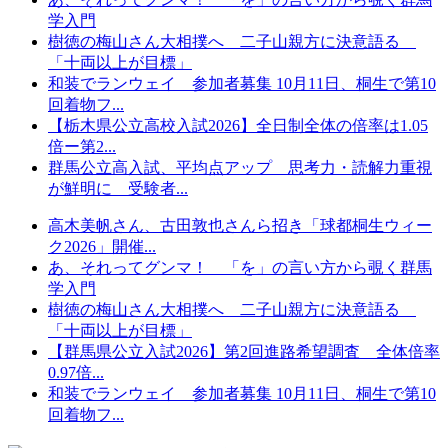
学入門
樹徳の梅山さん大相撲へ 二子山親方に決意語る
「十両以上が目標」
和装でランウェイ 参加者募集 10月11日、桐生で第10
回着物フ...
【栃木県公立高校入試2026】全日制全体の倍率は1.05
倍ー第2...
群馬公立高入試、平均点アップ 思考力・読解力重視
が鮮明に 受験者...
高木美帆さん、古田敦也さんら招き「球都桐生ウィー
ク2026」開催...
あ、それってグンマ！ 「を」の言い方から覗く群馬
学入門
樹徳の梅山さん大相撲へ 二子山親方に決意語る
「十両以上が目標」
【群馬県公立入試2026】第2回進路希望調査 全体倍率
0.97倍...
和装でランウェイ 参加者募集 10月11日、桐生で第10
回着物フ...