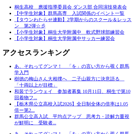
桐生高校 應援指導委員会 ダンス部 合同演技発表会
【中学生対象】群馬高専 入試関係のイベント一覧
【タウンわたらせ連動】2学期からのスクール＆レッス
ン 第2弾☆彡
【小学生対象】桐生大学附属中 軟式野球部練習会
【小学生対象】桐生大学附属中サッカー練習会
アクセスランキング
あ、それってグンマ！ 「を」の言い方から覗く群馬
学入門
樹徳の梅山さん大相撲へ 二子山親方に決意語る
「十両以上が目標」
和装でランウェイ 参加者募集 10月11日、桐生で第10
回着物フ...
【栃木県公立高校入試2026】全日制全体の倍率は1.05
倍ー第2...
群馬公立高入試、平均点アップ 思考力・読解力重視
が鮮明に 受験者...
あ、それってグンマ！ 「を」の言い方から覗く群馬