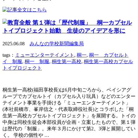
第１弾は「歴代制服」 桐一カプセル
トイプロジェクト始動 生徒のアイデアを形に
2025.06.08
みんなの学校新聞編集局
tags：
ミューエンターテイメント
,
桐一
,
桐一 カプセルト
イ 制服
,
桐一 制服
,
桐生第一高校
,
桐生第一高校カプセル
トイプロジェクト
桐生第一高校(福田享校長)は6月中旬ごろから、ベイシアグ
ループでカプセルトイ（カプセル入り玩具）などのエンター
テイメント事業を手掛ける「ミューエンターテイメント」
(本社前橋市、峯岸信之・代表取締役社長)とコラボした「桐
生第一高校カプセルトイプロジェクト」を展開する。トイの
中身は同校生徒会本部役員が企画・立案したもので、第１弾
は歴代の「制服」。来年３月にかけて第2、3弾と展開してい
く。 学校の個性や …