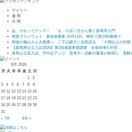
デイリー
週 間
月 間
あ、それってグンマ！ 「を」の言い方から覗く群馬学入門
和装でランウェイ 参加者募集 10月11日、桐生で第10回着物フ...
樹徳の梅山さん大相撲へ 二子山親方に決意語る 「十両以上が目標
【群馬県公立入試2026】第2回進路希望調査 全体倍率0.97倍...
群馬公立高入試、平均点アップ 思考力・読解力重視が鮮明に 受験者.
8月 2026
月
火
水
木
金
土
日
1
2
3
4
5
6
7
8
9
10
11
12
13
14
15
16
17
18
19
20
21
22
23
24
25
26
27
28
29
30
31
« 7月
9月 »