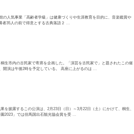
民館の人気事業「高齢者学級」は健康づくりや生涯教育を目的に、音楽鑑賞や
者35人の前で得意とする古典落語２ …
、桐生市内の古民家で寄席を企画した。「演芸を古民家で」と題されたこの催
、開演は午後2時を予定している。 高座に上がるのは …
を披露するこの公演は、2月23日（日）～3月22日（土）にかけて、桐生、
園2023」では但馬国出石観光協会賞を受 …