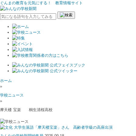
ぐんまの教育を元気にする！ 教育情報サイト
ホーム
»
学校ニュース
»
摩天楼 宝楽 桐生清桜高校
大学生落語「摩天楼宝楽」さん 高齢者学級の高座出演
みんなの学校新聞編集局
2025.09.18