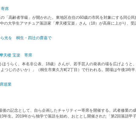
 寄席
区の「高齢者学級」が開かれた。東地区在住の60歳の市民を対象にする同公
中の大学生アマチュア落語家「摩天楼宝楽」さん（18）が高座に上がり、受講
ら光を 桐生・四辻の齋嘉で
摩天楼 宝楽 寄席
うほうらく、本名非公表、18歳）さんが、若手芸人の発表の場を広げようと
（よつじのさいか）」（桐生市東久方町2丁目）で行われる。開場は午後1時半
席巡業
最後の記念として、自ら企画したチャリティー寄席を開催する。武者修業の成果
3年生。2019年から独学で落語を始め、おととし開催された「第2回落語甲子