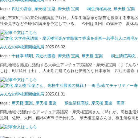
tags：
四辻の齋嘉
,
摩天楼 宝楽
,
摩天楼 宝楽 桐生清桜高校
,
摩天楼 宝楽
桐生市東5丁目の東公民館講堂で17日、大学生落語家が話芸を披露する東地
社会見学など全6回の講座を予定している。 今回は３回目の講座で、夏休み
大学生落語家・摩天楼宝楽が古民家で寄席を企画ー若手芸人に両毛か
みんなの学校新聞編集局
2025.06.02
tags：
十修亭 晴明
,
四辻の齋嘉
,
摩天楼 宝楽
,
摩天楼 宝楽 桐生清桜高校
,
両毛地域を拠点に活動する大学生アマチュア落語家・摩天楼宝楽（まてんろ
しは、6月14日（土）、大正期に建てられた伝統的な日本家屋「四辻の齋嘉
摩天楼 宝楽さん、高校生活最後の挑戦！—両毛5市でチャリティー寄
みんなの学校新聞編集局
2025.01.31
tags：
摩天楼 宝楽
,
摩天楼 宝楽 桐生清桜高校
,
摩天楼 宝楽 寄席
両毛地域で活動するアマチュア落語家・摩天楼宝楽さん（18）が、高校生活
足利、佐野、太田、館林の5市で行われる。 摩天楼宝楽さんは、桐生清桜高校