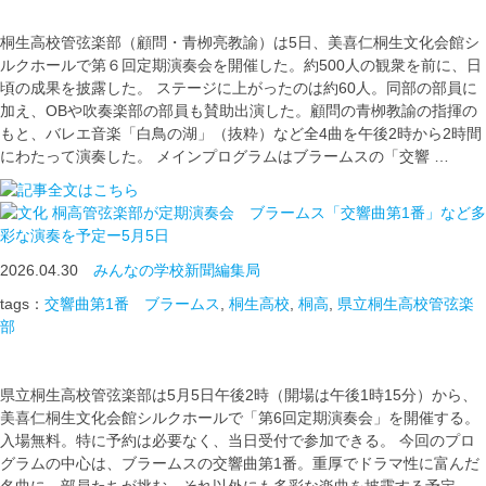
桐生高校管弦楽部（顧問・青栁亮教諭）は5日、美喜仁桐生文化会館シ
ルクホールで第６回定期演奏会を開催した。約500人の観衆を前に、日
頃の成果を披露した。 ステージに上がったのは約60人。同部の部員に
加え、OBや吹奏楽部の部員も賛助出演した。顧問の青栁教諭の指揮の
もと、バレエ音楽「白鳥の湖」（抜粋）など全4曲を午後2時から2時間
にわたって演奏した。 メインプログラムはブラームスの「交響 …
桐高管弦楽部が定期演奏会 ブラームス「交響曲第1番」など多
彩な演奏を予定ー5月5日
2026.04.30
みんなの学校新聞編集局
tags：
交響曲第1番 ブラームス
,
桐生高校
,
桐高
,
県立桐生高校管弦楽
部
県立桐生高校管弦楽部は5月5日午後2時（開場は午後1時15分）から、
美喜仁桐生文化会館シルクホールで「第6回定期演奏会」を開催する。
入場無料。特に予約は必要なく、当日受付で参加できる。 今回のプロ
グラムの中心は、ブラームスの交響曲第1番。重厚でドラマ性に富んだ