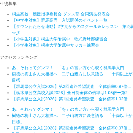
生徒募集
桐生高校 應援指導委員会 ダンス部 合同演技発表会
【中学生対象】群馬高専 入試関係のイベント一覧
【タウンわたらせ連動】2学期からのスクール＆レッスン 第2弾
☆彡
【小学生対象】桐生大学附属中 軟式野球部練習会
【小学生対象】桐生大学附属中サッカー練習会
アクセスランキング
あ、それってグンマ！ 「を」の言い方から覗く群馬学入門
樹徳の梅山さん大相撲へ 二子山親方に決意語る 「十両以上が
目標」
【群馬県公立入試2026】第2回進路希望調査 全体倍率0.97倍...
【栃木県公立高校入試2026】全日制全体の倍率は1.05倍ー第2...
【群馬県公立入試2026】第1回進路希望調査 全体倍率1.02倍...
あ、それってグンマ！ 「を」の言い方から覗く群馬学入門
樹徳の梅山さん大相撲へ 二子山親方に決意語る 「十両以上が
目標」
【群馬県公立入試2026】第2回進路希望調査 全体倍率0.97倍...