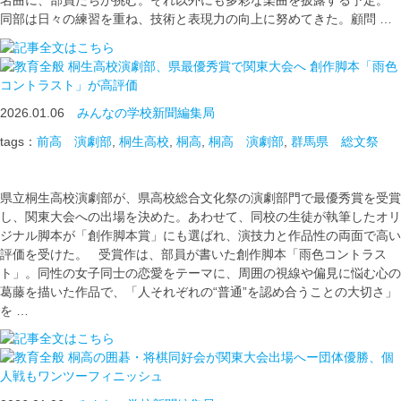
名曲に、部員たちが挑む。それ以外にも多彩な楽曲を披露する予定。
同部は日々の練習を重ね、技術と表現力の向上に努めてきた。顧問 …
桐生高校演劇部、県最優秀賞で関東大会へ 創作脚本「雨色
コントラスト」が高評価
2026.01.06
みんなの学校新聞編集局
tags：
前高 演劇部
,
桐生高校
,
桐高
,
桐高 演劇部
,
群馬県 総文祭
県立桐生高校演劇部が、県高校総合文化祭の演劇部門で最優秀賞を受賞
し、関東大会への出場を決めた。あわせて、同校の生徒が執筆したオリ
ジナル脚本が「創作脚本賞」にも選ばれ、演技力と作品性の両面で高い
評価を受けた。 受賞作は、部員が書いた創作脚本「雨色コントラス
ト」。同性の女子同士の恋愛をテーマに、周囲の視線や偏見に悩む心の
葛藤を描いた作品で、「人それぞれの“普通”を認め合うことの大切さ」
を …
桐高の囲碁・将棋同好会が関東大会出場へー団体優勝、個
人戦もワンツーフィニッシュ