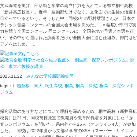
文武両道を掲げ、部活動と学業の両立に力を入れている県立桐生高校
（新井高広校長）。近年、運動部だけでなく、文化面での生徒の活躍も
目立っているという。そうした中、同校2年の野村栞那さんが、日本ク
ラシック音楽コンクールの全国大会出場を決めた。 ♬幅広い部門で実
力を競う全国コンクール 同コンクールは、全国各地で予選と本選を行
い、その中から選ばれた演奏者だけが全国大会に進む仕組み。部門はピ
アノをはじめ、 …
科学と社会を結ぶ視点を 桐生高「探究シンポジウム」開
催 東大准教授が講演
2025.11.22
みんなの学校新聞編集局
tags：
川越至桜 東大
,
桐生高校
,
桐高
,
桐高 探究
,
桐高 探究シンポ
ジウム
探究活動のあり方などについて理解を深めるため、桐生高校（新井高広
校長）は21日、同校視聴覚室で教職員や教育関係者を対象にした「探
究シンポジウム」を開いた。県内外から25人（オンライン4人）が参加
した。 同校は2022年度から文部科学省のSSH（スーパー・サイエン