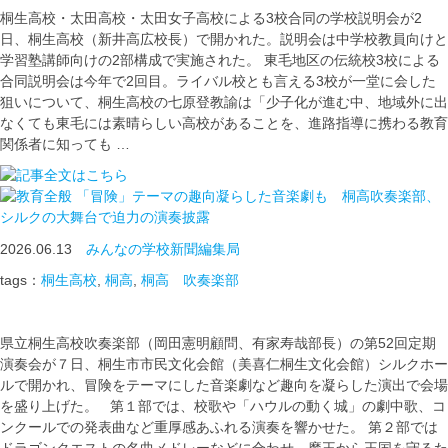
桐生高校・太田高校・太田女子高校による3校合同の学校説明会が2
日、桐生高校（新井高広校長）で開かれた。説明会は中学校教員向けと
学習塾講師向けの2部構成で実施された。 東毛地区の伝統校3校による
合同説明会は今年で2回目。ライバル校とも言える3校が一堂に会した
狙いについて、桐生高校の七原登教諭は「少子化が進む中、地域外に出
なくても東毛には素晴らしい高校があることを、進路指導に携わる教育
関係者に知っても …
「冒険」テーマの趣向凝らした音楽劇も 桐高吹奏楽部、
シルクの大舞台で迫力の演奏披露
2026.06.13
みんなの学校新聞編集局
tags：
桐生高校
,
桐高
,
桐高 吹奏楽部
県立桐生高校吹奏楽部（岡田憲明顧問、有家寿哉部長）の第52回定期
演奏会が７日、桐生市市民文化会館（美喜仁桐生文化会館）シルクホー
ルで開かれ、冒険をテーマにした音楽劇など趣向を凝らした演出で会場
を盛り上げた。 第１部では、校歌や「ハウルの動く城」の劇中歌、コ
ンクールでの発表曲など重厚感あふれる演奏を響かせた。 第２部では