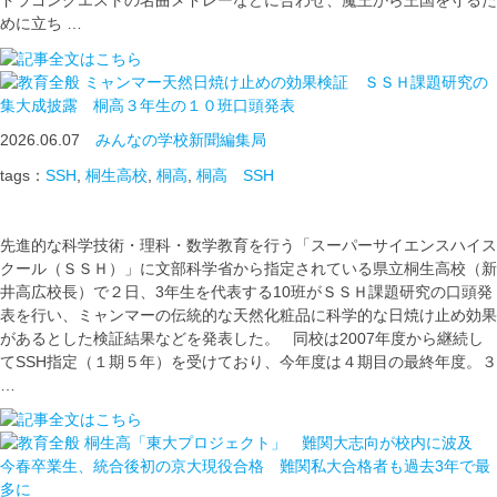
ドラゴンクエストの名曲メドレーなどに合わせ、魔王から王国を守るた
めに立ち …
ミャンマー天然日焼け止めの効果検証 ＳＳＨ課題研究の
集大成披露 桐高３年生の１０班口頭発表
2026.06.07
みんなの学校新聞編集局
tags：
SSH
,
桐生高校
,
桐高
,
桐高 SSH
先進的な科学技術・理科・数学教育を行う「スーパーサイエンスハイス
クール（ＳＳＨ）」に文部科学省から指定されている県立桐生高校（新
井高広校長）で２日、3年生を代表する10班がＳＳＨ課題研究の口頭発
表を行い、ミャンマーの伝統的な天然化粧品に科学的な日焼け止め効果
があるとした検証結果などを発表した。 同校は2007年度から継続し
てSSH指定（１期５年）を受けており、今年度は４期目の最終年度。３
…
桐生高「東大プロジェクト」 難関大志向が校内に波及
今春卒業生、統合後初の京大現役合格 難関私大合格者も過去3年で最
多に