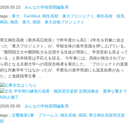
2026.05.22
みんなの学校新聞編集局
tags：
東大 FairWind
,
桐生高校 東大プロジェクト
,
桐生高校 校長
,
桐高
,
桐高 東大
,
桐高 東大合格プロジェクト
県立桐生高校（新井高広校長）で昨年度から高1・2年生を対象に始ま
った「東大プロジェクト」が、学校全体の進学意識を押し上げている。
「難関国立大や難関私大を志望する生徒が増加し、学習意欲も高まって
いる」と新井校長は手応えを語る。 今年春には、高校が統合されてか
ら初となる京都大学への現役合格者を輩出した。「プロジェクトの直接
的な対象学年ではなかったが、卒業生の進学実績にも波及効果があっ
た」と進路指導主事 …
半年間の練習の成果 桐高管弦楽部 定期演奏会 重厚な響きで
500人魅了
2026.05.05
みんなの学校新聞編集局
tags：
交響曲第1番 ブラームス
,
桐生高校
,
桐高
,
県立桐生高校管弦楽
部