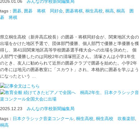
2026.01.06
みんなの学校新聞編集局
tags：
囲碁
,
囲碁 将棋 同好会
,
囲碁将棋
,
桐生高校
,
桐高
,
桐高 囲
碁 将棋
県立桐生高校（新井高広校長）の囲碁・将棋同好会が、関東地区大会の
出場をかけた地区予選で、団体部門優勝、個人部門で優勝と準優勝を獲
得し、第41回関東地区高等学校囲碁選手権大会への出場を決めた。 個
人部門で優勝したのは同校2年の清塚照正さん。清塚さんは小学1年生
のとき、友人に勧められて近所の囲碁クラブで囲碁を始めた。小学2年
の冬には地元の囲碁教室に「スカウト」され、本格的に囲碁を学ぶよう
になったという …
続けてきたピアノで全国へ 桐高2年生、日本クラシック音
楽コンクール全国大会に出場
2025.12.23
みんなの学校新聞編集局
tags：
日本クラシック音楽コンクール
,
桐生高校
,
桐生高校 吹奏楽部
,
桐高