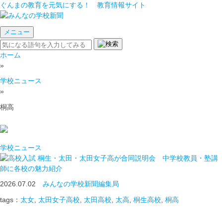
ぐんまの教育を元気にする！ 教育情報サイト
メニュー
ホーム
»
学校ニュース
»
桐高
学校ニュース
桐生・太田・太田女子高が合同説明会 中学校教員・塾講
師に各校の魅力紹介
2026.07.02
みんなの学校新聞編集局
tags：
太女
,
太田女子高校
,
太田高校
,
太高
,
桐生高校
,
桐高