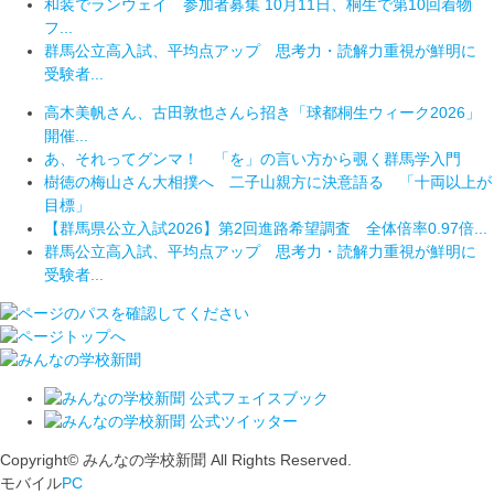
和装でランウェイ 参加者募集 10月11日、桐生で第10回着物
フ...
群馬公立高入試、平均点アップ 思考力・読解力重視が鮮明に
受験者...
高木美帆さん、古田敦也さんら招き「球都桐生ウィーク2026」
開催...
あ、それってグンマ！ 「を」の言い方から覗く群馬学入門
樹徳の梅山さん大相撲へ 二子山親方に決意語る 「十両以上が
目標」
【群馬県公立入試2026】第2回進路希望調査 全体倍率0.97倍...
群馬公立高入試、平均点アップ 思考力・読解力重視が鮮明に
受験者...
Copyright© みんなの学校新聞 All Rights Reserved.
モバイル
PC