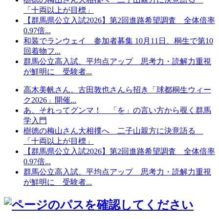
「十両以上が目標」
【群馬県公立入試2026】第2回進路希望調査 全体倍率
0.97倍...
和装でランウェイ 参加者募集 10月11日、桐生で第10
回着物フ...
群馬公立高入試、平均点アップ 思考力・読解力重視
が鮮明に 受験者...
高木美帆さん、古田敦也さんら招き「球都桐生ウィー
ク2026」開催...
あ、それってグンマ！ 「を」の言い方から覗く群馬
学入門
樹徳の梅山さん大相撲へ 二子山親方に決意語る
「十両以上が目標」
【群馬県公立入試2026】第2回進路希望調査 全体倍率
0.97倍...
群馬公立高入試、平均点アップ 思考力・読解力重視
が鮮明に 受験者...