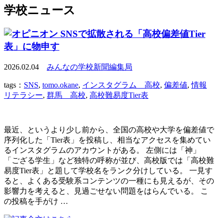
学校ニュース
SNSで拡散される「高校偏差値Tier
表」に物申す
2026.02.04
みんなの学校新聞編集局
tags：
SNS
,
tomo.okane
,
インスタグラム 高校
,
偏差値
,
情報
リテラシー
,
群馬 高校
,
高校難易度Tier表
最近、というより少し前から、全国の高校や大学を偏差値で
序列化した「Tier表」を投稿し、相当なアクセスを集めてい
るインスタグラムのアカウントがある。 左側には「神」
「ござる学生」など独特の呼称が並び、高校版では「高校難
易度Tier表」と題して学校名をランク分けしている。 一見す
ると、よくある受験系コンテンツの一種にも見えるが、その
影響力を考えると、見過ごせない問題をはらんでいる。 こ
の投稿を手がけ …