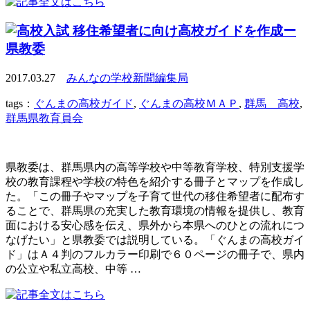
移住希望者に向け高校ガイドを作成ー
県教委
2017.03.27
みんなの学校新聞編集局
tags：
ぐんまの高校ガイド
,
ぐんまの高校ＭＡＰ
,
群馬 高校
,
群馬県教育員会
県教委は、群馬県内の高等学校や中等教育学校、特別支援学
校の教育課程や学校の特色を紹介する冊子とマップを作成し
た。「この冊子やマップを子育て世代の移住希望者に配布す
ることで、群馬県の充実した教育環境の情報を提供し、教育
面における安心感を伝え、県外から本県へのひとの流れにつ
なげたい」と県教委では説明している。「ぐんまの高校ガイ
ド」はＡ４判のフルカラー印刷で６０ページの冊子で、県内
の公立や私立高校、中等 …