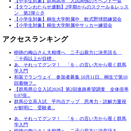
【中学生対象】群馬高専 入試関係のイベント一覧
【タウンわたらせ連動】2学期からのスクール＆レッス
ン 第2弾☆彡
【小学生対象】桐生大学附属中 軟式野球部練習会
【小学生対象】桐生大学附属中サッカー練習会
アクセスランキング
樹徳の梅山さん大相撲へ 二子山親方に決意語る
「十両以上が目標」
あ、それってグンマ！ 「を」の言い方から覗く群馬
学入門
和装でランウェイ 参加者募集 10月11日、桐生で第10
回着物フ...
【群馬県公立入試2026】第2回進路希望調査 全体倍率
0.97倍...
群馬公立高入試、平均点アップ 思考力・読解力重視
が鮮明に 受験者...
あ、それってグンマ！ 「を」の言い方から覗く群馬
学入門
樹徳の梅山さん大相撲へ 二子山親方に決意語る