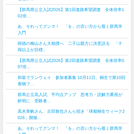
【群馬県公立入試2026】第1回進路希望調査 全体倍率1.
02倍...
あ、それってグンマ！ 「を」の言い方から覗く群馬学
入門
樹徳の梅山さん大相撲へ 二子山親方に決意語る 「十
両以上が目標」
【群馬県公立入試2026】第2回進路希望調査 全体倍率0.
97倍...
和装でランウェイ 参加者募集 10月11日、桐生で第10回
着物フ...
群馬公立高入試、平均点アップ 思考力・読解力重視が
鮮明に 受験者...
高木美帆さん、古田敦也さんら招き「球都桐生ウィーク2
026」開催...
あ、それってグンマ！ 「を」の言い方から覗く群馬学