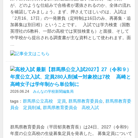
が、どのような仕組みで合格者が選抜されるのか、全体の流れ
を確認してみましょう。まず、押さえてほしいのは、入試は
「2月16、17日」の一発勝負（定時制は16日のみ、再募集・追
加募集は別日程）ということです。 入試では学力検査（国数
英理社の5教科、一部の高校では実技検査も）と面接、そして
中学校から提出される調査書が主な資料として使われます。面
…
最新【群馬県公立入試2027】27（令和９）
年度公立入試、定員280人削減ー対象校は7校 高崎と
高崎女子は学年制から単位制に
2026.06.24
みんなの学校新聞編集局
tags：
群馬県公立高校 定員
,
群馬県教育委員会
,
群馬県教育委
員会 定員削減
,
群馬県教育委員会 高校入試
群馬県教育委員会（平田郁美教育長）は24日、2027（令和9）
年度の公立高校の生徒募集定員を発表した。 募集定員について