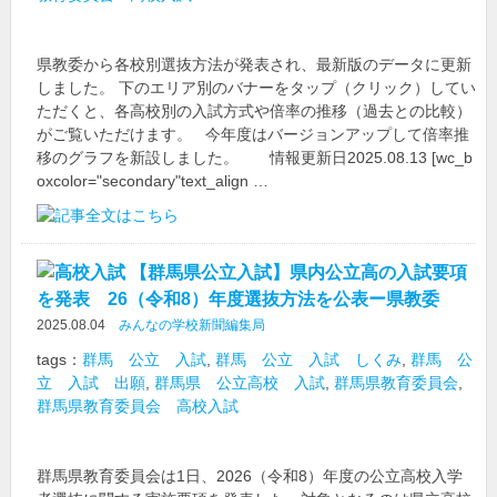
県教委から各校別選抜方法が発表され、最新版のデータに更新
しました。 下のエリア別のバナーをタップ（クリック）してい
ただくと、各高校別の入試方式や倍率の推移（過去との比較）
がご覧いただけます。 今年度はバージョンアップして倍率推
移のグラフを新設しました。 情報更新日2025.08.13 [wc_b
oxcolor="secondary"text_align …
【群馬県公立入試】県内公立高の入試要項
を発表 26（令和8）年度選抜方法を公表ー県教委
2025.08.04
みんなの学校新聞編集局
tags：
群馬 公立 入試
,
群馬 公立 入試 しくみ
,
群馬 公
立 入試 出願
,
群馬県 公立高校 入試
,
群馬県教育委員会
,
群馬県教育委員会 高校入試
群馬県教育委員会は1日、2026（令和8）年度の公立高校入学