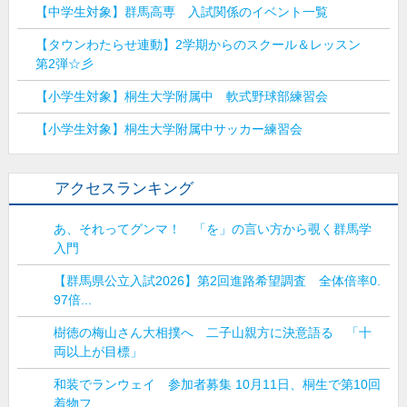
【中学生対象】群馬高専 入試関係のイベント一覧
【タウンわたらせ連動】2学期からのスクール＆レッスン
第2弾☆彡
【小学生対象】桐生大学附属中 軟式野球部練習会
【小学生対象】桐生大学附属中サッカー練習会
アクセスランキング
あ、それってグンマ！ 「を」の言い方から覗く群馬学
入門
【群馬県公立入試2026】第2回進路希望調査 全体倍率0.
97倍...
樹徳の梅山さん大相撲へ 二子山親方に決意語る 「十
両以上が目標」
和装でランウェイ 参加者募集 10月11日、桐生で第10回
着物フ...