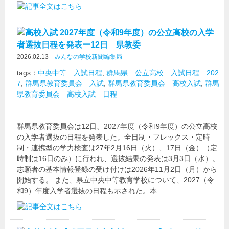
2027年度（令和9年度）の公立高校の入学
者選抜日程を発表ー12日 県教委
2026.02.13
みんなの学校新聞編集局
tags：
中央中等 入試日程
,
群馬県 公立高校 入試日程 202
7
,
群馬県教育委員会 入試
,
群馬県教育委員会 高校入試
,
群馬
県教育委員会 高校入試 日程
群馬県教育委員会は12日、2027年度（令和9年度）の公立高校
の入学者選抜の日程を発表した。全日制・フレックス・定時
制・連携型の学力検査は27年2月16日（火）、17日（金）（定
時制は16日のみ）に行われ、選抜結果の発表は3月3日（水）。
志願者の基本情報登録の受け付けは2026年11月2日（月）から
開始する。 また、県立中央中等教育学校について、2027（令
和9）年度入学者選抜の日程も示された。本 …