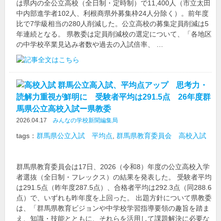
は県内の全公立高校（全日制・定時制）で11,400人（市立太田
中内部進学者102人、利根商県外募集枠24人分除く）。前年度
比で7学級相当の280人削減した。公立高校の募集定員削減は5
年連続となる。 県教委は定員削減校の選定について、「各地区
の中学校卒業見込み者数や過去の入試倍率、 …
群馬公立高入試、平均点アップ 思考力・
読解力重視が鮮明に 受験者平均は291.5点 26年度群
馬県公立高校入試ー県教委
2026.04.17
みんなの学校新聞編集局
tags：
群馬県公立入試 平均点
,
群馬県教育委員会 高校入試
群馬県教育委員会は17日、2026（令和8）年度の公立高校入学
者選抜（全日制・フレックス）の結果を発表した。 受験者平均
は291.5点（昨年度287.5点）、合格者平均は292.3点（同288.6
点）で、いずれも昨年度を上回った。 出題方針について県教委
は、「群馬県教育ビジョンや中学校学習指導要領の趣旨を踏ま
え、知識・技能とともに、それらを活用して課題解決に必要な