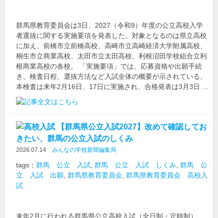
群馬県教育委員会は3日、2027（令和9）年度の公立高校入学
者選抜に関する実施要項を発表した。対象となるのは県立高校
に加え、前橋市立前橋高校、高崎市立高崎経済大学附属高校、
桐生市立商業高校、太田市立太田高校、利根沼田学校組合立利
根商業高校の各校。 「実施要項」では、応募資格や出願手続
き、検査日程、選抜方法など入試全体の概要が示されている。
本検査は来年2月16日、17日に実施され、合格発表は3月3日 …
【群馬県公立入試2027】改めて確認してお
きたい、群馬の公立入試のしくみ
2026.07.14
みんなの学校新聞編集局
tags：
群馬 公立 入試
,
群馬 公立 入試 しくみ
,
群馬 公
立 入試 出願
,
群馬県教育委員会
,
群馬県教育委員会 高校入
試
来年2月に行われる群馬県公立高校入試（全日制・定時制）