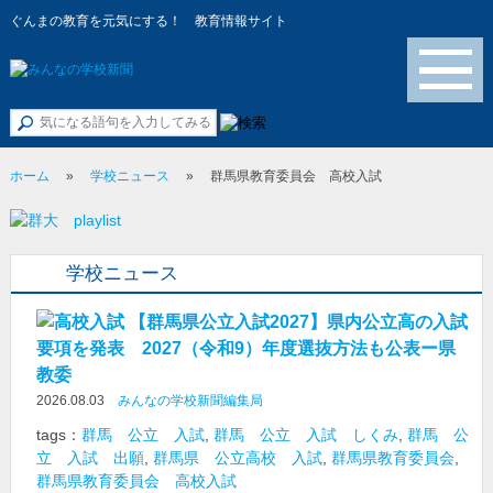
ぐんまの教育を元気にする！ 教育情報サイト
メニュー
ホーム
»
学校ニュース
»
群馬県教育委員会 高校入試
学校ニュース
【群馬県公立入試2027】県内公立高の入試
要項を発表 2027（令和9）年度選抜方法も公表ー県
教委
2026.08.03
みんなの学校新聞編集局
tags：
群馬 公立 入試
,
群馬 公立 入試 しくみ
,
群馬 公
立 入試 出願
,
群馬県 公立高校 入試
,
群馬県教育委員会
,
群馬県教育委員会 高校入試