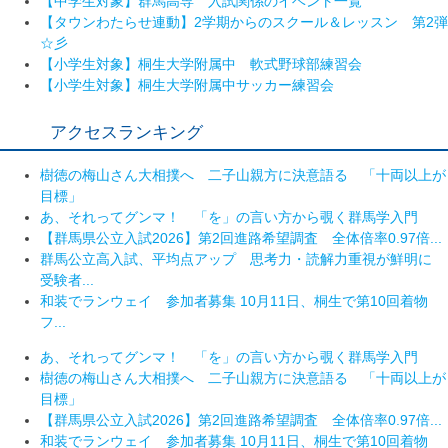
【中学生対象】群馬高専 入試関係のイベント一覧
【タウンわたらせ連動】2学期からのスクール＆レッスン 第2弾
☆彡
【小学生対象】桐生大学附属中 軟式野球部練習会
【小学生対象】桐生大学附属中サッカー練習会
アクセスランキング
樹徳の梅山さん大相撲へ 二子山親方に決意語る 「十両以上が
目標」
あ、それってグンマ！ 「を」の言い方から覗く群馬学入門
【群馬県公立入試2026】第2回進路希望調査 全体倍率0.97倍...
群馬公立高入試、平均点アップ 思考力・読解力重視が鮮明に
受験者...
和装でランウェイ 参加者募集 10月11日、桐生で第10回着物
フ...
あ、それってグンマ！ 「を」の言い方から覗く群馬学入門
樹徳の梅山さん大相撲へ 二子山親方に決意語る 「十両以上が
目標」
【群馬県公立入試2026】第2回進路希望調査 全体倍率0.97倍...
和装でランウェイ 参加者募集 10月11日、桐生で第10回着物