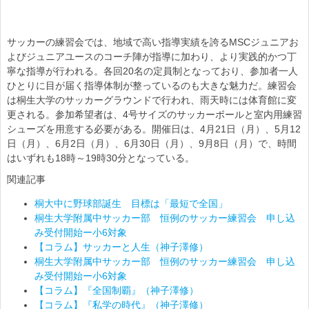
サッカーの練習会では、地域で高い指導実績を誇るMSCジュニアお
よびジュニアユースのコーチ陣が指導に加わり、より実践的かつ丁
寧な指導が行われる。各回20名の定員制となっており、参加者一人
ひとりに目が届く指導体制が整っているのも大きな魅力だ。練習会
は桐生大学のサッカーグラウンドで行われ、雨天時には体育館に変
更される。参加希望者は、4号サイズのサッカーボールと室内用練習
シューズを用意する必要がある。開催日は、4月21日（月）、5月12
日（月）、6月2日（月）、6月30日（月）、9月8日（月）で、時間
はいずれも18時～19時30分となっている。
関連記事
桐大中に野球部誕生 目標は「最短で全国」
桐生大学附属中サッカー部 恒例のサッカー練習会 申し込
み受付開始ー小6対象
【コラム】サッカーと人生（神子澤修）
桐生大学附属中サッカー部 恒例のサッカー練習会 申し込
み受付開始ー小6対象
【コラム】『全国制覇』（神子澤修）
【コラム】『私学の時代』（神子澤修）