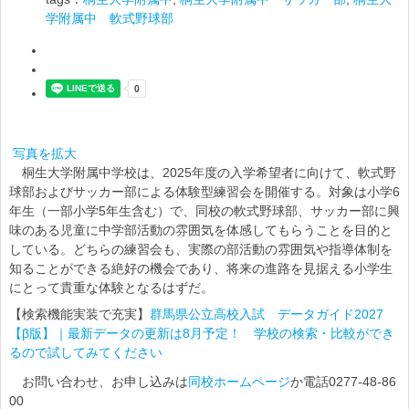
学附属中 軟式野球部
写真を拡大
桐生大学附属中学校は、2025年度の入学希望者に向けて、軟式野
球部およびサッカー部による体験型練習会を開催する。対象は小学6
年生（一部小学5年生含む）で、同校の軟式野球部、サッカー部に興
味のある児童に中学部活動の雰囲気を体感してもらうことを目的と
している。どちらの練習会も、実際の部活動の雰囲気や指導体制を
知ることができる絶好の機会であり、将来の進路を見据える小学生
にとって貴重な体験となるはずだ。
【検索機能実装で充実】
群馬県公立高校入試 データガイド2027
【β版】｜最新データの更新は8月予定！ 学校の検索・比較ができ
るので試してみてください
お問い合わせ、お申し込みは
同校ホームページ
か電話0277-48-86
00