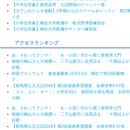
【中学生対象】群馬高専 入試関係のイベント一覧
【タウンわたらせ連動】2学期からのスクール＆レッスン 第2弾
☆彡
【小学生対象】桐生大学附属中 軟式野球部練習会
【小学生対象】桐生大学附属中サッカー練習会
アクセスランキング
あ、それってグンマ！ 「を」の言い方から覗く群馬学入門
樹徳の梅山さん大相撲へ 二子山親方に決意語る 「十両以上が
目標」
和装でランウェイ 参加者募集 10月11日、桐生で第10回着物
フ...
【群馬県公立入試2026】第2回進路希望調査 全体倍率0.97倍...
「エイ、エイ、オー！」小学生43人 新田武士団を再現 太田市
の鏑...
あ、それってグンマ！ 「を」の言い方から覗く群馬学入門
樹徳の梅山さん大相撲へ 二子山親方に決意語る 「十両以上が
目標」
【群馬県公立入試2026】第2回進路希望調査 全体倍率0.97倍...