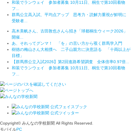
和装でランウェイ 参加者募集 10月11日、桐生で第10回着物
フ...
群馬公立高入試、平均点アップ 思考力・読解力重視が鮮明に
受験者...
高木美帆さん、古田敦也さんら招き「球都桐生ウィーク2026」
開催...
あ、それってグンマ！ 「を」の言い方から覗く群馬学入門
樹徳の梅山さん大相撲へ 二子山親方に決意語る 「十両以上が
目標」
【群馬県公立入試2026】第2回進路希望調査 全体倍率0.97倍...
和装でランウェイ 参加者募集 10月11日、桐生で第10回着物
フ...
Copyright© みんなの学校新聞 All Rights Reserved.
モバイル
PC