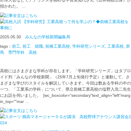
野球大会などでアナウンスを務める宇佐美知代さん（吉井高校出身）が
招かれた。 …
【学科研究】工業高校って何を学ぶの？◆前橋工業高校を
事例に
2025.05.30
みんなの学校新聞編集局
tags：
前工
,
前工 就職
,
前橋工業高校
,
学科研究シリーズ
,
工業高校
,
群
馬 専門学科 高校
高校にはさまざまな学科が存在します。「学科研究シリーズ」はタブロ
イド判「みんなの学校新聞」（25年7月上旬発行予定）と連動して、さ
まざまな学びのスタイルを解説していきます。今回は数ある学科の中の
一つ、「工業系の学科」について、県立前橋工業高校の塩野入浩二先生
にお話を伺いました。 [wc_boxcolor="secondary"text_align="left"marg
in_top=""mar …
桐高マネージャーＯＧが講演 高校野球アナウンス講習会2
024