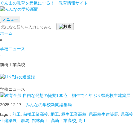
ぐんまの教育を元気にする！ 教育情報サイト
メニュー
ホーム
»
学校ニュース
»
前橋工業高校
学校ニュース
自由な発想の提案100点 桐生で４年ぶり県高校生建築展
2025.12.17
みんなの学校新聞編集局
tags：
前工
,
前橋工業高校
,
桐工
,
桐生工業高校
,
県高校生建築展
,
県高校
生建築展 群馬
,
館林商工
,
高崎工業高校
,
高工