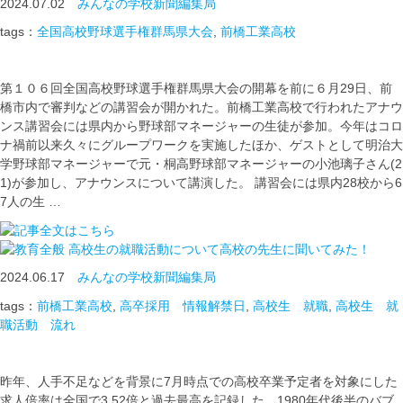
2024.07.02
みんなの学校新聞編集局
tags：
全国高校野球選手権群馬県大会
,
前橋工業高校
第１０６回全国高校野球選手権群馬県大会の開幕を前に６月29日、前
橋市内で審判などの講習会が開かれた。前橋工業高校で行われたアナウ
ンス講習会には県内から野球部マネージャーの生徒が参加。今年はコロ
ナ禍前以来久々にグループワークを実施したほか、ゲストとして明治大
学野球部マネージャーで元・桐高野球部マネージャーの小池璃子さん(2
1)が参加し、アナウンスについて講演した。 講習会には県内28校から6
7人の生 …
高校生の就職活動について高校の先生に聞いてみた！
2024.06.17
みんなの学校新聞編集局
tags：
前橋工業高校
,
高卒採用 情報解禁日
,
高校生 就職
,
高校生 就
職活動 流れ
昨年、人手不足などを背景に7月時点での高校卒業予定者を対象にした
求人倍率は全国で3.52倍と過去最高を記録した。1980年代後半のバブ