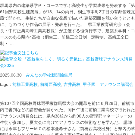
群馬県内の建築系学科・コースで学ぶ高校生が学習成果を発表する「第
61回県高校生建築展」が13、14の両日、桐生市本町2丁目の有鄰館煉瓦
蔵で開かれ、生徒たちが自由な発想で描いた建築図面を競い合うととも
に、ものづくり作品の展示・発表を行った。 県工業教育研究会（会
長・中村正典高崎工業高校長）が主催する恒例行事で、建築系学科・コ
ースのある県内4高校（桐生工、前橋工全日制・定時制、高崎工全日
制・ …
「高校生らしく、明るく元気に」高校野球アナウンス講習
会2025
2025.06.30
みんなの学校新聞編集局
tags：
前橋工業高校
,
前橋西高校
,
吉井高校
,
甲子園 アナウンス講習会
第107回全国高校野球選手権群馬県大会の開幕を前に６月28日、前橋市
内で審判などの講習会が開かれた。同日午後に前橋工業高校で行われた
アナウンス講習会には、県内38校から約90人の野球部マネージャーの
生徒が参加し、夏大会に向けてアナウンスの技術などを学んだ。 講師
には今年もフリーＭＣの松本亜希子さん（前橋西高校出身）と県内の草