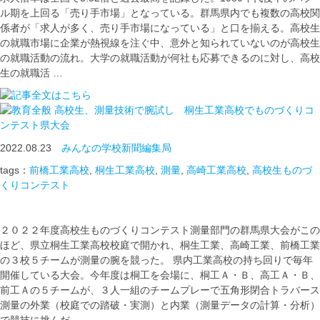
ル期を上回る「売り手市場」となっている。群馬県内でも複数の高校関
係者が「求人が多く、売り手市場になっている」と口を揃える。高校生
の就職市場に企業が熱視線を注ぐ中、意外と知られていないのが高校生
の就職活動の流れ。大学の就職活動が何社も応募できるのに対し、高校
生の就職活 …
高校生、測量技術で腕試し 桐生工業高校でものづくりコ
ンテスト県大会
2022.08.23
みんなの学校新聞編集局
tags：
前橋工業高校
,
桐生工業高校
,
測量
,
高崎工業高校
,
高校生ものづ
くりコンテスト
２０２２年度高校生ものづくりコンテスト測量部門の群馬県大会がこの
ほど、県立桐生工業高校校庭で開かれ、桐生工業、高崎工業、前橋工業
の３校５チームが測量の腕を競った。 県内工業高校の持ち回りで毎年
開催している大会。今年度は桐工を会場に、桐工Ａ・Ｂ、高工Ａ・Ｂ、
前工Ａの５チームが、３人一組のチームプレーで五角形閉合トラバース
測量の外業（校庭での踏破・実測）と内業（測量データの計算・分析）