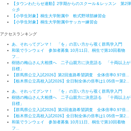
【タウンわたらせ連動】2学期からのスクール＆レッスン 第2弾
☆彡
【小学生対象】桐生大学附属中 軟式野球部練習会
【小学生対象】桐生大学附属中サッカー練習会
アクセスランキング
あ、それってグンマ！ 「を」の言い方から覗く群馬学入門
和装でランウェイ 参加者募集 10月11日、桐生で第10回着物
フ...
樹徳の梅山さん大相撲へ 二子山親方に決意語る 「十両以上が
目標」
【群馬県公立入試2026】第2回進路希望調査 全体倍率0.97倍...
【栃木県公立高校入試2026】全日制全体の倍率は1.05倍ー第2...
あ、それってグンマ！ 「を」の言い方から覗く群馬学入門
樹徳の梅山さん大相撲へ 二子山親方に決意語る 「十両以上が
目標」
【群馬県公立入試2026】第2回進路希望調査 全体倍率0.97倍...
【栃木県公立高校入試2026】全日制全体の倍率は1.05倍ー第2...
和装でランウェイ 参加者募集 10月11日、桐生で第10回着物
フ...