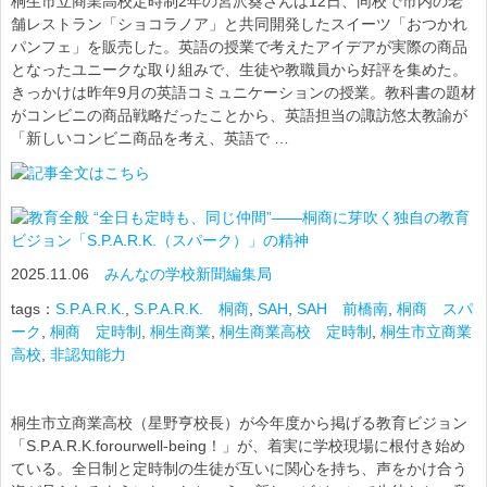
桐生市立商業高校定時制2年の宮沢葵さんは12日、同校で市内の老
舗レストラン「ショコラノア」と共同開発したスイーツ「おつかれ
パンフェ」を販売した。英語の授業で考えたアイデアが実際の商品
となったユニークな取り組みで、生徒や教職員から好評を集めた。
きっかけは昨年9月の英語コミュニケーションの授業。教科書の題材
がコンビニの商品戦略だったことから、英語担当の諏訪悠太教諭が
「新しいコンビニ商品を考え、英語で …
“全日も定時も、同じ仲間”――桐商に芽吹く独自の教育
ビジョン「S.P.A.R.K.（スパーク）」の精神
2025.11.06
みんなの学校新聞編集局
tags：
S.P.A.R.K.
,
S.P.A.R.K. 桐商
,
SAH
,
SAH 前橋南
,
桐商 スパ
ーク
,
桐商 定時制
,
桐生商業
,
桐生商業高校 定時制
,
桐生市立商業
高校
,
非認知能力
桐生市立商業高校（星野亨校長）が今年度から掲げる教育ビジョン
「S.P.A.R.K.forourwell-being！」が、着実に学校現場に根付き始め
ている。全日制と定時制の生徒が互いに関心を持ち、声をかけ合う