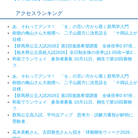
アクセスランキング
あ、それってグンマ！ 「を」の言い方から覗く群馬学入門
樹徳の梅山さん大相撲へ 二子山親方に決意語る 「十両以上が
目標」
【群馬県公立入試2026】第2回進路希望調査 全体倍率0.97倍...
【栃木県公立高校入試2026】全日制全体の倍率は1.05倍ー第2...
和装でランウェイ 参加者募集 10月11日、桐生で第10回着物
フ...
あ、それってグンマ！ 「を」の言い方から覗く群馬学入門
樹徳の梅山さん大相撲へ 二子山親方に決意語る 「十両以上が
目標」
【群馬県公立入試2026】第2回進路希望調査 全体倍率0.97倍...
和装でランウェイ 参加者募集 10月11日、桐生で第10回着物
フ...
群馬公立高入試、平均点アップ 思考力・読解力重視が鮮明に
受験者...
高木美帆さん、古田敦也さんら招き「球都桐生ウィーク2026」