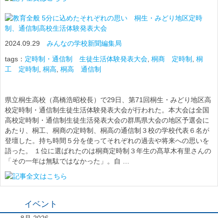
5分に込めたそれぞれの思い 桐生・みどり地区定時
制、通信制高校生活体験発表大会
2024.09.29
みんなの学校新聞編集局
tags：
定時制・通信制 生徒生活体験発表大会
,
桐商 定時制
,
桐
工 定時制
,
桐高
,
桐高 通信制
県立桐生高校（髙橋浩昭校長）で29日、第71回桐生・みどり地区高
校定時制・通信制生徒生活体験発表大会が行われた。本大会は全国
高校定時制・通信制生徒生活発表大会の群馬県大会の地区予選会に
あたり、桐工、桐商の定時制、桐高の通信制３校の学校代表６名が
登壇した。持ち時間５分を使ってそれぞれの過去や将来への思いを
語った。 １位に選ばれたのは桐商定時制３年生の髙草木有里さんの
「その一年は無駄ではなかった」。自 …
イベント