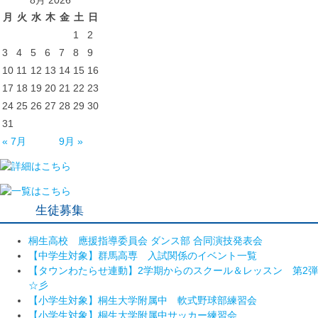
8月 2026
月
火
水
木
金
土
日
1
2
3
4
5
6
7
8
9
10
11
12
13
14
15
16
17
18
19
20
21
22
23
24
25
26
27
28
29
30
31
« 7月
9月 »
生徒募集
桐生高校 應援指導委員会 ダンス部 合同演技発表会
【中学生対象】群馬高専 入試関係のイベント一覧
【タウンわたらせ連動】2学期からのスクール＆レッスン 第2弾
☆彡
【小学生対象】桐生大学附属中 軟式野球部練習会
【小学生対象】桐生大学附属中サッカー練習会