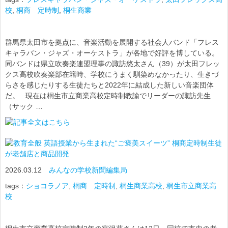
校
,
桐商 定時制
,
桐生商業
群馬県太田市を拠点に、音楽活動を展開する社会人バンド「フレス
キャラバン・ジャズ・オーケストラ」が各地で好評を博している。
同バンドは県立吹奏楽連盟理事の諏訪悠太さん（39）が太田フレッ
クス高校吹奏楽部在籍時、学校にうまく馴染めなかったり、生きづ
らさを感じたりする生徒たちと2022年に結成した新しい音楽団体
だ。 現在は桐生市立商業高校定時制教諭でリーダーの諏訪先生
（サック …
英語授業から生まれた“ご褒美スイーツ” 桐商定時制生徒
が老舗店と商品開発
2026.03.12
みんなの学校新聞編集局
tags：
ショコラノア
,
桐商 定時制
,
桐生商業高校
,
桐生市立商業高
校