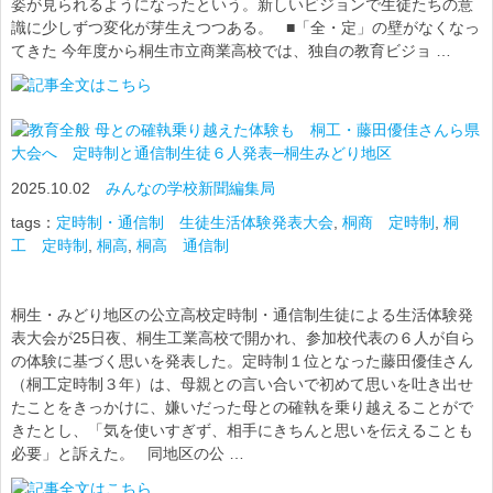
姿が見られるようになったという。新しいビジョンで生徒たちの意
識に少しずつ変化が芽生えつつある。 ■「全・定」の壁がなくなっ
てきた 今年度から桐生市立商業高校では、独自の教育ビジョ …
母との確執乗り越えた体験も 桐工・藤田優佳さんら県
大会へ 定時制と通信制生徒６人発表─桐生みどり地区
2025.10.02
みんなの学校新聞編集局
tags：
定時制・通信制 生徒生活体験発表大会
,
桐商 定時制
,
桐
工 定時制
,
桐高
,
桐高 通信制
桐生・みどり地区の公立高校定時制・通信制生徒による生活体験発
表大会が25日夜、桐生工業高校で開かれ、参加校代表の６人が自ら
の体験に基づく思いを発表した。定時制１位となった藤田優佳さん
（桐工定時制３年）は、母親との言い合いで初めて思いを吐き出せ
たことをきっかけに、嫌いだった母との確執を乗り越えることがで
きたとし、「気を使いすぎず、相手にきちんと思いを伝えることも
必要」と訴えた。 同地区の公 …