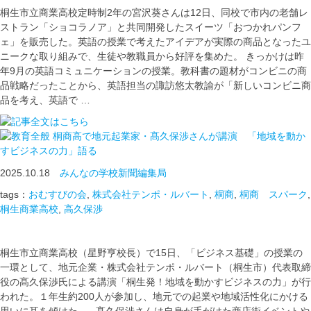
桐生市立商業高校定時制2年の宮沢葵さんは12日、同校で市内の老舗レ
ストラン「ショコラノア」と共同開発したスイーツ「おつかれパンフ
ェ」を販売した。英語の授業で考えたアイデアが実際の商品となったユ
ニークな取り組みで、生徒や教職員から好評を集めた。 きっかけは昨
年9月の英語コミュニケーションの授業。教科書の題材がコンビニの商
品戦略だったことから、英語担当の諏訪悠太教諭が「新しいコンビニ商
品を考え、英語で …
桐商高で地元起業家・髙久保渉さんが講演 「地域を動か
すビジネスの力」語る
2025.10.18
みんなの学校新聞編集局
tags：
おむすびの会
,
株式会社テンポ・ルバート
,
桐商
,
桐商 スパーク
,
桐生商業高校
,
高久保渉
桐生市立商業高校（星野亨校長）で15日、「ビジネス基礎」の授業の
一環として、地元企業・株式会社テンポ・ルバート（桐生市）代表取締
役の髙久保渉氏による講演「桐生発！地域を動かすビジネスの力」が行
われた。１年生約200人が参加し、地元での起業や地域活性化にかける