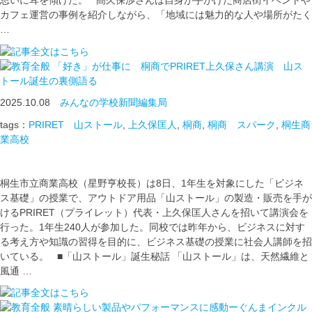
思いに耳を傾けた。 髙久保渉さんは自身が手がけた商店街イベントや
カフェ運営の事例を紹介しながら、「地域には魅力的な人や場所がたく
…
「好き」が仕事に 桐商でPRIRET上久保さん講演 山ス
トール誕生の裏側語る
2025.10.08
みんなの学校新聞編集局
tags：
PRIRET 山ストール
,
上久保匡人
,
桐商
,
桐商 スパーク
,
桐生商
業高校
桐生市立商業高校（星野亨校長）は8日、1年生を対象にした「ビジネ
ス基礎」の授業で、アウトドア用品「山ストール」の製造・販売を手が
けるPRIRET（プライレット）代表・上久保匡人さんを招いて講演会を
行った。1年生240人が参加した。同校では昨年から、ビジネスに対す
る考え方や知識の習得を目的に、ビジネス基礎の授業に社会人講師を招
いている。 ■「山ストール」誕生秘話 「山ストール」は、天然繊維と
風通 …
素晴らしい製品やパフォーマンスに感動ーぐんまインクル