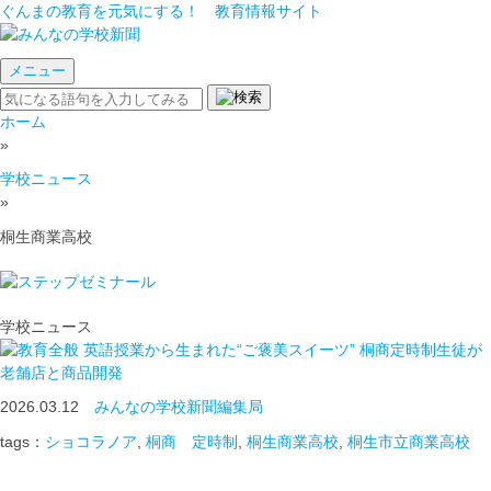
ぐんまの教育を元気にする！ 教育情報サイト
メニュー
ホーム
»
学校ニュース
»
桐生商業高校
学校ニュース
英語授業から生まれた“ご褒美スイーツ” 桐商定時制生徒が
老舗店と商品開発
2026.03.12
みんなの学校新聞編集局
tags：
ショコラノア
,
桐商 定時制
,
桐生商業高校
,
桐生市立商業高校