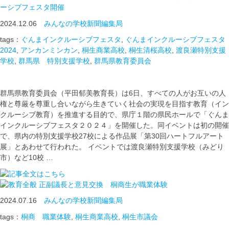
ーシブフェスタ開催
2024.12.06
みんなの学校新聞編集局
tags：
ぐんまインクルーシブフェスタ
,
ぐんまインクルーシブフェスタ
2024
,
アンカンミンカン
,
桐生商業高校
,
桐生清桜高校
,
渡良瀬特別支援
学校
,
群馬県 特別支援学校
,
群馬県教育委員会
群馬県教育委員会（平田郁美教育長）は6日、すべての人がお互いの人
権と尊厳を尊重し合いながら生きていく社会の実現を目指す教育（イン
クルーシブ教育）を推進する目的で、県庁１階の県民ホールで「ぐんま
インクルーシブフェスタ２０２４」を開催した。同イベントは初の開催
で、県内の特別支援学校27校による作品展「第30回ハートフルアート
展」とあわせて行われた。 イベントでは渡良瀬特別支援学校（みどり
市）など10校 …
正副議長と意見交換 桐商生が職業体験
2024.07.16
みんなの学校新聞編集局
tags：
桐商 職業体験
,
桐生商業高校
,
桐生市議会