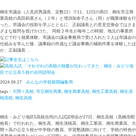
桐生市議会（人見武男議長、定数22）で11、12日の両日、桐生市立商
業高校の高田莉亜さん（２年）と増渕加奈子さん（同）が職業体験を行
った。市議会の役割を学ぶとともに、正副議長との意見交換会ではさま
ざまな疑問を投げかけた。 同校２年生が毎年この時期、地元の事業所
などで行う就業体験。市議会の議会事務局で受け入れた２人は市議会の
仕組みを学んだ後、議事録の作成など議会事務の補助作業を体験したほ
か、正副議長 …
「それぞれの高校の熱量が伝わってきた」桐生・みどり地
区で公立高５校の合同説明会
2024.06.27
みんなの学校新聞編集局
tags：
大間々高校
,
市立桐生商業
,
桐生商業高校
,
桐生工業高校
,
桐生清
桜高校
,
桐生高校
桐生・みどり地区5高校合同の入試説明会が27日、桐生高校（髙橋浩昭
校長）で行われた。桐生高、桐生清桜高、桐生工業高、桐生商業高、大
間々高の公立５校が中学校の教員、学習塾講師に向けて、学校の特色や