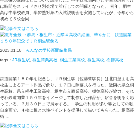
卒業後の進路などについて説明した。中学校教員向けと学習塾講師向け
は時間をスライドさせ別会場で並行しての開催となった。 例年、桐生
高は中学校教員、学習塾対象の入試説明会を実施していたが、今年から
初めて５校合同 …
〈群馬・桐生市〉近隣４高校の絵画、華やかに 鉄道開業
１５０年記念でＪＲ桐生駅飾る
2023.01.18
みんなの学校新聞編集局
tags：
JR桐生駅
,
桐生商業高校
,
桐生工業高校
,
桐生高校
,
樹徳高校
鉄道開業１５０年を記念し、ＪＲ桐生駅（佐藤肇駅長）は北口壁面を高
校生によるアート作品で飾り、１７日に除幕式を行った。近隣の県立桐
生高校、県立桐生工業高校、桐生市立商業高校、樹徳高校が協力、それ
ぞれ鉄道開業１５０年をイメージして制作した作品が、駅舎を明るく彩
っている。３月３０日まで展示する。 学生の利用が多い駅としての独
自企画で、４校に板と水性ペイントを提供して描いてもらった。桐高芸
術 …