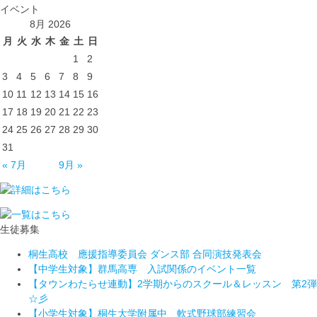
イベント
8月 2026
月
火
水
木
金
土
日
1
2
3
4
5
6
7
8
9
10
11
12
13
14
15
16
17
18
19
20
21
22
23
24
25
26
27
28
29
30
31
« 7月
9月 »
生徒募集
桐生高校 應援指導委員会 ダンス部 合同演技発表会
【中学生対象】群馬高専 入試関係のイベント一覧
【タウンわたらせ連動】2学期からのスクール＆レッスン 第2弾
☆彡
【小学生対象】桐生大学附属中 軟式野球部練習会