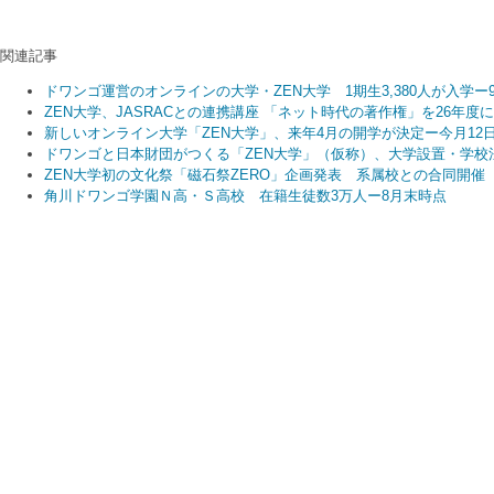
関連記事
ドワンゴ運営のオンラインの大学・ZEN大学 1期生3,380人が入学ー
ZEN大学、JASRACとの連携講座 「ネット時代の著作権」を26年
新しいオンライン大学「ZEN大学」、来年4月の開学が決定ー今月12
ドワンゴと日本財団がつくる「ZEN大学」（仮称）、大学設置・学校
ZEN大学初の文化祭「磁石祭ZERO」企画発表 系属校との合同開催
角川ドワンゴ学園Ｎ高・Ｓ高校 在籍生徒数3万人ー8月末時点