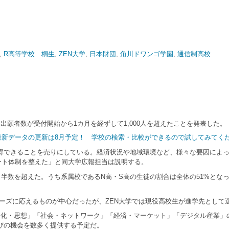
,
R高等学校 桐生
,
ZEN大学
,
日本財団
,
角川ドワンゴ学園
,
通信制高校
出願者数が受付開始から1カ月を経ずして1,000人を超えたことを発表した。
｜最新データの更新は8月予定！ 学校の検索・比較ができるので試してみてく
できることを売りにしている。経済状況や地域環境など、様々な要因によっ
ポート体制を整えた」と同大学広報担当は説明する。
数を超えた。うち系属校であるN高・S高の生徒の割合は全体の51%となって
ズに応えるものが中心だったが、ZEN大学では現役高校生が進学先として
化・思想」「社会・ネットワーク」「経済・マーケット」「デジタル産業」の
びの機会を数多く提供する予定だ。