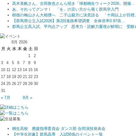
高木美帆さん、古田敦也さんら招き「球都桐生ウィーク2026」開催...
あ、それってグンマ！ 「を」の言い方から覗く群馬学入門
樹徳の梅山さん大相撲へ 二子山親方に決意語る 「十両以上が目標
【群馬県公立入試2026】第2回進路希望調査 全体倍率0.97倍...
群馬公立高入試、平均点アップ 思考力・読解力重視が鮮明に 受験者.
8月 2026
月
火
水
木
金
土
日
1
2
3
4
5
6
7
8
9
10
11
12
13
14
15
16
17
18
19
20
21
22
23
24
25
26
27
28
29
30
31
« 7月
9月 »
桐生高校 應援指導委員会 ダンス部 合同演技発表会
【中学生対象】群馬高専 入試関係のイベント一覧