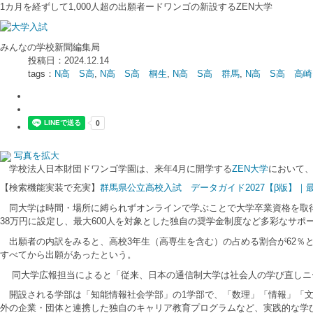
1カ月を経ずして1,000人超の出願者ードワンゴの新設するZEN大学
みんなの学校新聞編集局
投稿日：2024.12.14
tags：
N高 S高
,
N高 S高 桐生
,
N高 S高 群馬
,
N高 S高 高崎
写真を拡大
学校法人日本財団ドワンゴ学園は、来年4月に開学する
ZEN大学
において、
【検索機能実装で充実】
群馬県公立高校入試 データガイド2027【β版】
同大学は時間・場所に縛られずオンラインで学ぶことで大学卒業資格を取得
38万円に設定し、最大600人を対象とした独自の奨学金制度など多彩なサ
出願者の内訳をみると、高校3年生（高専生を含む）の占める割合が62％と半
すべてから出願があったという。
同大学広報担当によると「従来、日本の通信制大学は社会人の学び直しニー
開設される学部は「知能情報社会学部」の1学部で、「数理」「情報」「文
外の企業・団体と連携した独自のキャリア教育プログラムなど、実践的な学