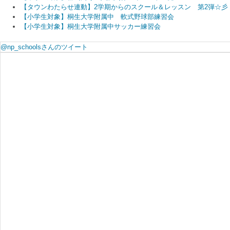
【タウンわたらせ連動】2学期からのスクール＆レッスン 第2弾☆彡
【小学生対象】桐生大学附属中 軟式野球部練習会
【小学生対象】桐生大学附属中サッカー練習会
@np_schoolsさんのツイート