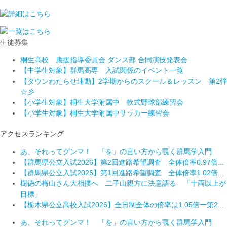
生徒募集
桐生高校 應援指導委員会 ダンス部 合同演技発表会
【中学生対象】群馬高専 入試関係のイベント一覧
【タウンわたらせ連動】2学期からのスクール＆レッスン 第2弾
☆彡
【小学生対象】桐生大学附属中 軟式野球部練習会
【小学生対象】桐生大学附属中サッカー練習会
アクセスランキング
あ、それってグンマ！ 「を」の言い方から覗く群馬学入門
【群馬県公立入試2026】第2回進路希望調査 全体倍率0.97倍...
【群馬県公立入試2026】第1回進路希望調査 全体倍率1.02倍...
樹徳の梅山さん大相撲へ 二子山親方に決意語る 「十両以上が
目標」
【栃木県公立高校入試2026】全日制全体の倍率は1.05倍ー第2...
あ、それってグンマ！ 「を」の言い方から覗く群馬学入門