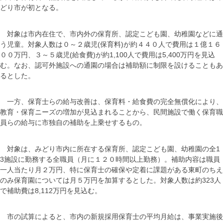
どり市が初となる。
対象は市内在住で、市内外の保育所、認定こども園、幼稚園などに通
う児童。対象人数は０～２歳児(保育料)が約４４０人で費用は１億１６
００万円、３～５歳児(給食費)が約1,100人で費用は5,400万円を見込
む。なお、認可外施設への通園の場合は補助額に制限を設けることもあ
るとした。
一方、保育士らの給与改善は、保育料・給食費の完全無償化により、
教育・保育ニーズの増加が見込まれることから、民間施設で働く保育職
員らの給与に市独自の補助を上乗せするもの。
対象は、みどり市内に所在する保育所、認定こども園、幼稚園の全1
3施設に勤務する全職員（月に１２０時間以上勤務）。補助内容は職員
一人当たり月２万円、特に保育士の確保や定着に課題がある東町のちえ
のみ保育園については月５万円を加算するとした。対象人数は約323人
で補助費は8,112万円を見込む。
市の試算によると、市内の新規採用保育士の平均月給は、事業実施後