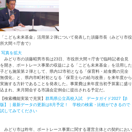
「こども未来基金」活用第２弾について発表した須藤市長（みどり市役
所大間々庁舎で）
写真を拡大
みどり市の須藤昭男市長は23日、市役所大間々庁舎で臨時記者会見
を開き、ボートレース事業の収益による「こども未来基金」を活用した
子ども施策第２弾として、県内12市初となる「保育料・給食費の完全
無償化」と、県内市町村初となる「保育士らの給与改善」を来年度から
実施する方針であることを発表した。事業費は来年度当初予算案に盛り
込まれ、来月開会する市議会定例会に提出される予定だ。
【検索機能実装で充実】
群馬県公立高校入試 データガイド2027【β
版】｜最新データの更新は8月予定！ 学校の検索・比較ができるので
試してみてください
みどり市は昨年、ボートレース事業に関する運営主体との契約におい