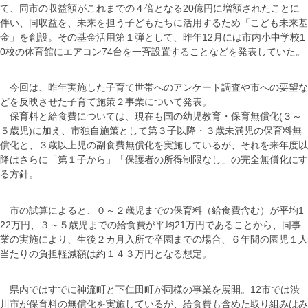
て、同市の収益額がこれまでの４倍となる20億円に増額されたことに
伴い、同収益を、未来を担う子どもたちに活用するため「こども未来基
金」を創設。その基金活用第１弾として、昨年12月には市内小中学校1
0校の体育館にエアコン74台を一斉設置することなどを発表していた。
今回は、昨年実施した子育て世帯へのアンケート調査や市への要望な
どを反映させた子育て施策２事業について発表。
保育料と給食費については、現在も国の幼児教育・保育無償化(３～
５歳児)に加え、市独自施策として第３子以降・３歳未満児の保育料無
償化と、３歳以上児の副食費無償化を実施しているが、それを来年度以
降はさらに「第１子から」「保護者の所得制限なし」の完全無償化にす
る方針。
市の試算によると、０～２歳児までの保育料（給食費含む）が平均1
22万円、３～５歳児までの給食費が平均21万円であることから、同事
業の実施により、生後２カ月入所で卒園までの場合、６年間の園児１人
当たりの負担軽減額は約１４３万円となる想定。
県内ではすでに神流町と下仁田町が同様の事業を展開。12市では渋
川市が保育料の無償化を実施しているが、給食費も含めた取り組みはみ