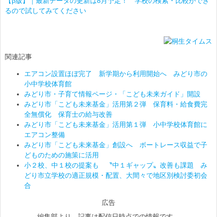
【β版】｜最新データの更新は8月予定！ 学校の検索・比較ができ
るので試してみてください
関連記事
エアコン設置ほぼ完了 新学期から利用開始へ みどり市の
小中学校体育館
みどり市・子育て情報ページ・「こども未来ガイド」開設
みどり市「こども未来基金」活用第２弾 保育料・給食費完
全無償化 保育士の給与改善
みどり市「こども未来基金」活用第１弾 小中学校体育館に
エアコン整備
みどり市「こども未来基金」創設へ ボートレース収益で子
どものための施策に活用
小２校、中１校の提案も 〝中１ギャップ〟改善も課題 み
どり市立学校の適正規模・配置、大間々で地区別検討委初会
合
広告
編集部より 記事は配信日時点での情報です。