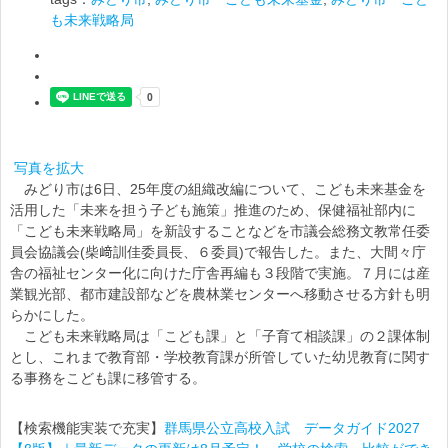
も未来戦略局
写真を拡大
みどり市は6日、25年度の組織改編について、こども未来基金を
活用した「未来を担う子ども施策」推進のため、保健福祉部内に
「こども未来戦略局」を新設することなどを市議会総務文教常任委
員会協議会(柴﨑訓佳委員長、６委員)で報告した。また、大間々庁
舎の福祉センター化に向けた庁舎再編も３段階で実施。７月には産
業観光部、都市建設部などを農林業センターへ移動させる方針も明
らかにした。
こども未来戦略局は「こども課」と「子育て相談課」の２課体制
とし、これまで教育部・学校教育課が所管していた幼児教育に関す
る事務をこども課に移管する。
【検索機能実装で充実】
群馬県公立高校入試 データガイド2027